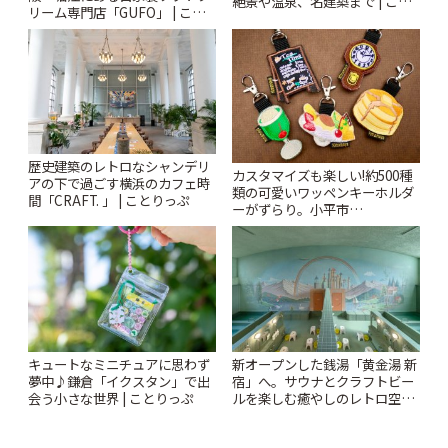
絶景や温泉、名建築まで | こと
リーム専門店「GUFO」 | こと
りっぷ
りっぷ
歴史建築のレトロなシャンデリ
カスタマイズも楽しい!約500種
アの下で過ごす横浜のカフェ時
類の可愛いワッペンキーホルダ
間「CRAFT. 」 | ことりっぷ
ーがずらり。小平市
「Kimamaya T&K」 | ことりっ
ぷ
キュートなミニチュアに思わず
新オープンした銭湯「黄金湯 新
夢中♪鎌倉「イクスタン」で出
宿」へ。サウナとクラフトビー
会う小さな世界 | ことりっぷ
ルを楽しむ癒やしのレトロ空間
| ことりっぷ