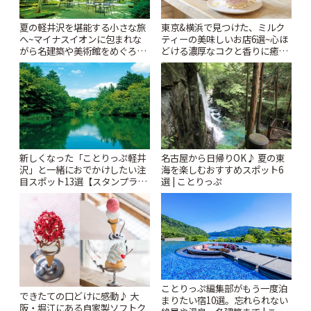
夏の軽井沢を堪能する小さな旅
東京&横浜で見つけた、ミルク
へ~マイナスイオンに包まれな
ティーの美味しいお店6選~心ほ
がら名建築や美術館をめぐろう
どける濃厚なコクと香りに癒や
~ | ことりっぷ
されるティータイム~ | ことりっ
ぷ
新しくなった「ことりっぷ軽井
名古屋から日帰りOK♪ 夏の東
沢」と一緒におでかけしたい注
海を楽しむおすすめスポット6
目スポット13選【スタンプラリ
選 | ことりっぷ
ー開催中】 | ことりっぷ
ことりっぷ編集部がもう一度泊
できたての口どけに感動♪ 大
まりたい宿10選。忘れられない
阪・堀江にある自家製ソフトク