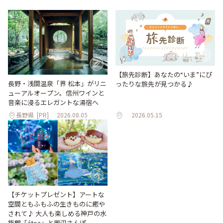
【旅先診断】あなたの“いま”にぴ
長野・浅間温泉「界 松本」がリニ
ったりな旅先が見つかる♪
ューアルオープン。信州ワインと
音楽に浸るエレガントな湯宿へ
長野県
[PR]
2026.08.05
2026.05.15
【チケットプレゼント】アートな
空間ともふもふの生きものに癒や
されて♪ 大人も楽しめる神戸の水
族館「átoa」と周辺さんぽ