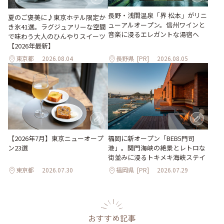
長野・浅間温泉「界 松本」がリニ
夏のご褒美に♪東京ホテル限定か
ューアルオープン。信州ワインと
き氷41選。ラグジュアリーな空間
音楽に浸るエレガントな湯宿へ
で味わう大人のひんやりスイーツ
【2026年最新】
東京都
2026.08.04
長野県
[PR]
2026.08.05
【2026年7月】東京ニューオープ
福岡に新オープン「BEB5門司
ン23選
港」。関門海峡の絶景とレトロな
街並みに浸るトキメキ海峡ステイ
東京都
2026.07.30
福岡県
[PR]
2026.07.29
おすすめ記事