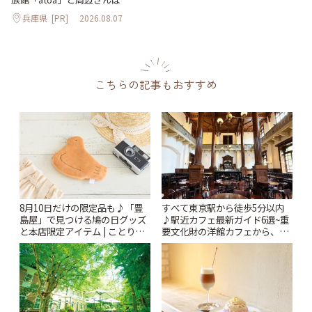
兵庫県
[PR]
2026.08.07
こちらの記事もおすすめ
8月10日だけの限定品も♪「豊
すべて東京駅から徒歩5分以内
島屋」で見つける鳩の日グッズ
♪駅近カフェ最新ガイド6選~重
と本店限定アイテム | ことりっ
要文化財の洋館カフェから、改
ぷ
札すぐのレトロ喫茶まで~ | こと
りっぷ