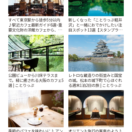
すべて東京駅から徒歩5分以内
新しくなった「ことりっぷ軽井
♪駅近カフェ最新ガイド6選~重
沢」と一緒におでかけしたい注
要文化財の洋館カフェから、改
目スポット13選【スタンプラリ
札すぐのレトロ喫茶まで~ | こと
ー開催中】 | ことりっぷ
りっぷ
公園ビューから川床テラスま
レトロな蔵造りの街並みと国宝
で。緑に癒される大阪のカフェ5
の城。松本の城下町で心ほぐれ
選 | ことりっぷ
る週末1泊2日の旅 | ことりっぷ
季節のパフェを味わいに♪ アン
オリエント急行の客車のよう♪