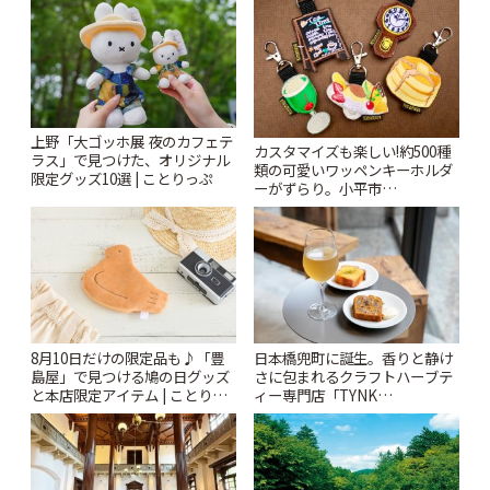
上野「大ゴッホ展 夜のカフェテ
カスタマイズも楽しい!約500種
ラス」で見つけた、オリジナル
類の可愛いワッペンキーホルダ
限定グッズ10選 | ことりっぷ
ーがずらり。小平市
「Kimamaya T&K」 | ことりっ
ぷ
8月10日だけの限定品も♪「豊
日本橋兜町に誕生。香りと静け
島屋」で見つける鳩の日グッズ
さに包まれるクラフトハーブテ
と本店限定アイテム | ことりっ
ィー専門店「TYNK
ぷ
Kabutocho」 | ことりっぷ