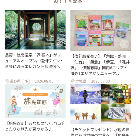
おすすめ記事
長野・浅間温泉「界 松本」がリニ
【改訂版発売♪】「角館・盛岡」
ューアルオープン。信州ワインと
「仙台」「鎌倉」「伊豆」「軽井
音楽に浸るエレガントな湯宿へ
沢」「伊勢志摩」国内6エリアと
海外1エリアがリニューアル
長野県
[PR]
2026.08.05
宮城県
2026.07.09
【旅先診断】あなたの“いま”にぴ
ったりな旅先が見つかる♪
【チケットプレゼント】水辺の世
界から浮世絵の世界へ。「広島も