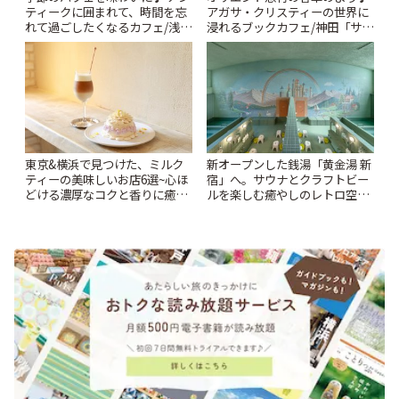
ティークに囲まれて、時間を忘
アガサ・クリスティーの世界に
れて過ごしたくなるカフェ/浅草
浸れるブックカフェ/神田「サロ
「annorum cafe」 | ことりっぷ
ンクリスティ」 | ことりっぷ
東京&横浜で見つけた、ミルク
新オープンした銭湯「黄金湯 新
ティーの美味しいお店6選~心ほ
宿」へ。サウナとクラフトビー
どける濃厚なコクと香りに癒や
ルを楽しむ癒やしのレトロ空間
されるティータイム~ | ことりっ
| ことりっぷ
ぷ