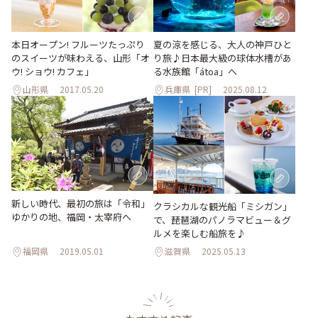
本日オープン! フルーツたっぷり
夏の涼を感じる、大人の神戸ひと
のスイーツが味わえる、山形「オ
り旅♪日本最大級の球体水槽があ
ウ! ショウ! カフェ」
る水族館「átoa」へ
山形県
2017.05.20
兵庫県
[PR]
2025.08.12
新しい時代、最初の旅は「令和」
クラシカルな観光船「ミシガン」
ゆかりの地、福岡・太宰府へ
で、琵琶湖のパノラマビュー＆グ
ルメを楽しむ船旅を♪
福岡県
2019.05.01
滋賀県
2025.05.13