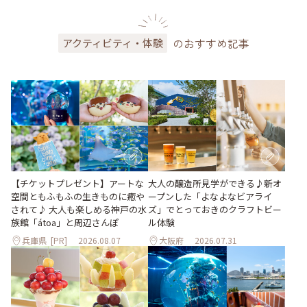
のおすすめ記事
アクティビティ・体験
大人の醸造所見学ができる♪新オ
【チケットプレゼント】アートな
ープンした「よなよなビアライ
空間ともふもふの生きものに癒や
ズ」でとっておきのクラフトビー
されて♪ 大人も楽しめる神戸の水
ル体験
族館「átoa」と周辺さんぽ
兵庫県
[PR]
2026.08.07
大阪府
2026.07.31