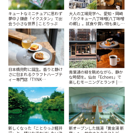
キュートなミニチュアに思わず
大人の工場見学へ、愛知・岡崎
夢中♪鎌倉「イクスタン」で出
「カクキュー八丁味噌(八丁味噌
会う小さな世界 | ことりっぷ
の郷)」。試食や買い物も楽しみ
♪ | ことりっぷ
日本橋兜町に誕生。香りと静け
青葉通の緑を眺めながら、静か
さに包まれるクラフトハーブテ
な時間を。仙台「Echoes」で
ィー専門店「TYNK
楽しむモーニングとランチ | こ
Kabutocho」 | ことりっぷ
とりっぷ
新しくなった「ことりっぷ軽井
新オープンした銭湯「黄金湯 新
沢」と一緒におでかけしたい注
宿」へ。サウナとクラフトビー