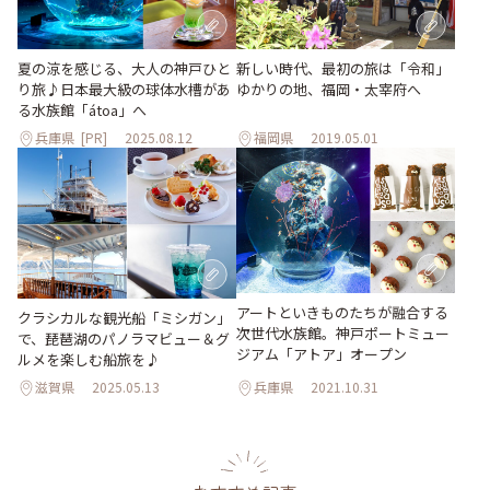
夏の涼を感じる、大人の神戸ひと
新しい時代、最初の旅は「令和」
り旅♪日本最大級の球体水槽があ
ゆかりの地、福岡・太宰府へ
る水族館「átoa」へ
兵庫県
[PR]
2025.08.12
福岡県
2019.05.01
アートといきものたちが融合する
クラシカルな観光船「ミシガン」
次世代水族館。神戸ポートミュー
で、琵琶湖のパノラマビュー＆グ
ジアム「アトア」オープン
ルメを楽しむ船旅を♪
滋賀県
2025.05.13
兵庫県
2021.10.31