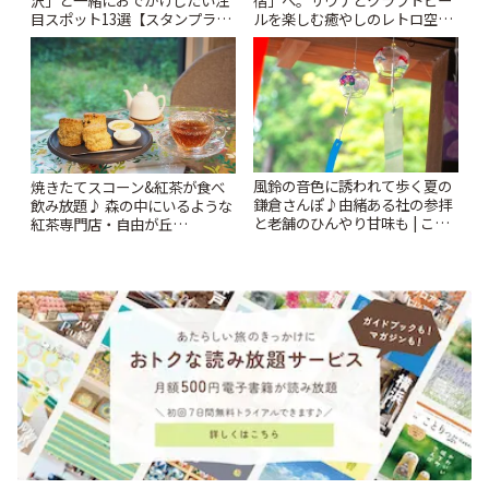
目スポット13選【スタンプラリ
ルを楽しむ癒やしのレトロ空間
ー開催中】 | ことりっぷ
| ことりっぷ
風鈴の音色に誘われて歩く夏の
焼きたてスコーン&紅茶が食べ
鎌倉さんぽ♪由緒ある社の参拝
飲み放題♪ 森の中にいるような
と老舗のひんやり甘味も | こと
紅茶専門店・自由が丘
りっぷ
「YOTSUBA TEA」でのんびり
時間 | ことりっぷ