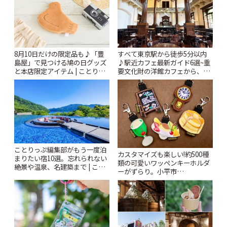
8月10日だけの限定品も♪「豊
すべて東京駅から徒歩5分以内
島屋」で見つける鳩の日グッズ
♪駅近カフェ最新ガイド6選~重
と本店限定アイテム | ことりっ
要文化財の洋館カフェから、改
ぷ
札すぐのレトロ喫茶まで~ | こと
りっぷ
ことりっぷ編集部がもう一度泊
カスタマイズも楽しい!約500種
まりたい宿10選。忘れられない
類の可愛いワッペンキーホルダ
絶景や温泉、名建築まで | こと
ーがずらり。小平市
りっぷ
「Kimamaya T&K」 | ことりっ
ぷ