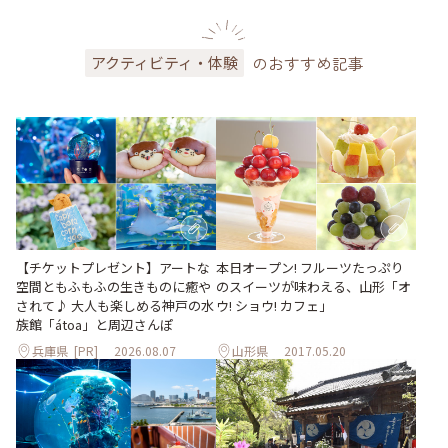
のおすすめ記事
アクティビティ・体験
【チケットプレゼント】アートな
本日オープン! フルーツたっぷり
空間ともふもふの生きものに癒や
のスイーツが味わえる、山形「オ
されて♪ 大人も楽しめる神戸の水
ウ! ショウ! カフェ」
族館「átoa」と周辺さんぽ
兵庫県
[PR]
2026.08.07
山形県
2017.05.20