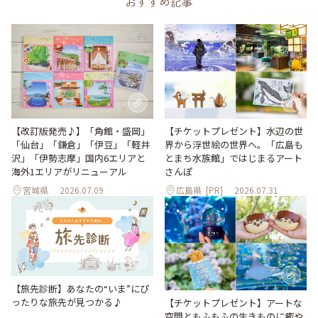
おすすめ記事
【改訂版発売♪】「角館・盛岡」
【チケットプレゼント】水辺の世
「仙台」「鎌倉」「伊豆」「軽井
界から浮世絵の世界へ。「広島も
沢」「伊勢志摩」国内6エリアと
とまち水族館」ではじまるアート
海外1エリアがリニューアル
さんぽ
宮城県
2026.07.09
広島県
[PR]
2026.07.31
【旅先診断】あなたの“いま”にぴ
ったりな旅先が見つかる♪
【チケットプレゼント】アートな
空間ともふもふの生きものに癒や