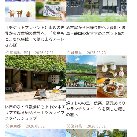
【チケットプレゼント】水辺の世
名古屋から日帰り旅へ♪愛知・岐
界から浮世絵の世界へ。「広島も
阜・静岡のおすすめスポット6選
とまち水族館」ではじまるアート
さんぽ
広島県
[PR]
2026.07.31
岐阜県
2025.09.23
焼きものの里・信楽、窯元めぐり
休日のひとり散歩にも♪ 代々木エ
やランチ＆スイーツを楽しむ癒し
リアで巡る絶品ドーナツ＆ライフ
の旅へ
スタイルショップ
東京都
2026.08.02
滋賀県
2026.05.01