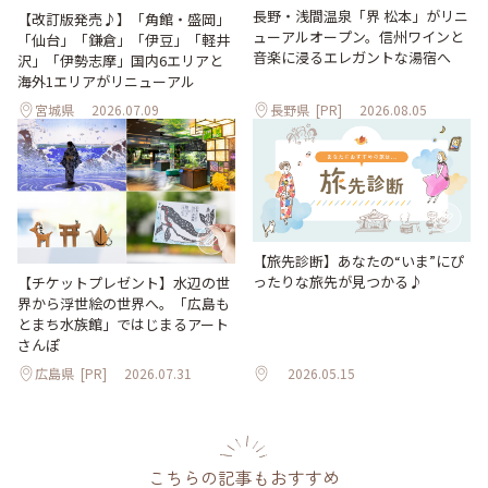
長野・浅間温泉「界 松本」がリニ
【改訂版発売♪】「角館・盛岡」
ューアルオープン。信州ワインと
「仙台」「鎌倉」「伊豆」「軽井
音楽に浸るエレガントな湯宿へ
沢」「伊勢志摩」国内6エリアと
海外1エリアがリニューアル
宮城県
2026.07.09
長野県
[PR]
2026.08.05
【旅先診断】あなたの“いま”にぴ
ったりな旅先が見つかる♪
【チケットプレゼント】水辺の世
界から浮世絵の世界へ。「広島も
とまち水族館」ではじまるアート
さんぽ
広島県
[PR]
2026.07.31
2026.05.15
こちらの記事もおすすめ