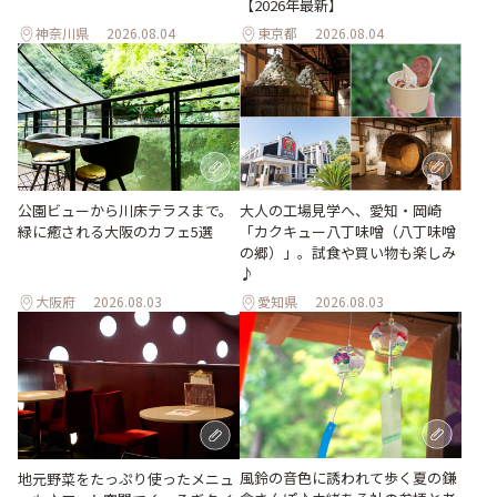
【2026年最新】
神奈川県
2026.08.04
東京都
2026.08.04
公園ビューから川床テラスまで。
大人の工場見学へ、愛知・岡崎
緑に癒される大阪のカフェ5選
「カクキュー八丁味噌（八丁味噌
の郷）」。試食や買い物も楽しみ
♪
大阪府
2026.08.03
愛知県
2026.08.03
風鈴の音色に誘われて歩く夏の鎌
地元野菜をたっぷり使ったメニュ