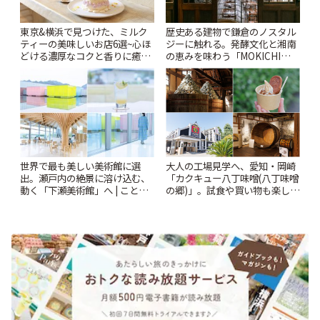
東京&横浜で見つけた、ミルク
歴史ある建物で鎌倉のノスタル
ティーの美味しいお店6選~心ほ
ジーに触れる。発酵文化と湘南
どける濃厚なコクと香りに癒や
の恵みを味わう「MOKICHI
されるティータイム~ | ことりっ
KAMAKURA」 | ことりっぷ
ぷ
世界で最も美しい美術館に選
大人の工場見学へ、愛知・岡崎
出。瀬戸内の絶景に溶け込む、
「カクキュー八丁味噌(八丁味噌
動く「下瀬美術館」へ | ことり
の郷)」。試食や買い物も楽しみ
っぷ
♪ | ことりっぷ