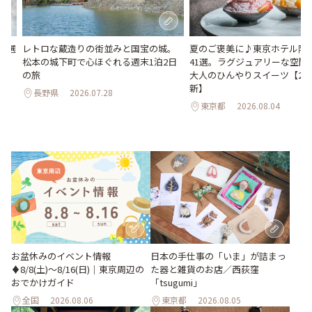
23選
レトロな蔵造りの街並みと国宝の城。
夏のご褒美に♪東京ホテル限
松本の城下町で心ほぐれる週末1泊2日
41選。ラグジュアリーな空間
の旅
大人のひんやりスイーツ【202
新】
長野県
2026.07.28
東京都
2026.08.04
お盆休みのイベント情報
日本の手仕事の「いま」が詰まっ
♦︎8/8(土)〜8/16(日)｜東京周辺の
た器と雑貨のお店／西荻窪
おでかけガイド
「tsugumi」
全国
2026.08.06
東京都
2026.08.05