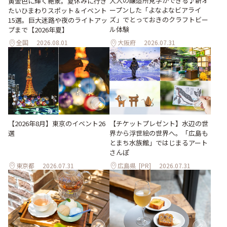
大人の醸造所見学ができる♪新オ
黄金色に輝く絶景。夏休みに行き
ープンした「よなよなビアライ
たいひまわりスポット＆イベント
ズ」でとっておきのクラフトビー
15選。巨大迷路や夜のライトアッ
ル体験
プまで【2026年夏】
全国
2026.08.01
大阪府
2026.07.31
【2026年8月】東京のイベント26
【チケットプレゼント】水辺の世
選
界から浮世絵の世界へ。「広島も
とまち水族館」ではじまるアート
さんぽ
東京都
2026.07.31
広島県
[PR]
2026.07.31