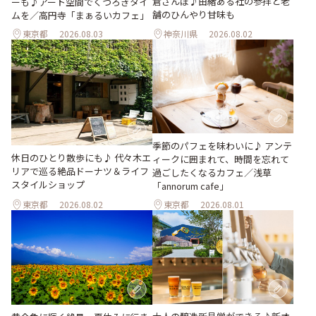
倉さんぽ♪由緒ある社の参拝と老
ーも♪アート空間でくつろぎタイ
舗のひんやり甘味も
ムを／高円寺「まぁるいカフェ」
東京都
2026.08.03
神奈川県
2026.08.02
季節のパフェを味わいに♪ アンテ
休日のひとり散歩にも♪ 代々木エ
ィークに囲まれて、時間を忘れて
リアで巡る絶品ドーナツ＆ライフ
過ごしたくなるカフェ／浅草
スタイルショップ
「annorum cafe」
東京都
2026.08.02
東京都
2026.08.01