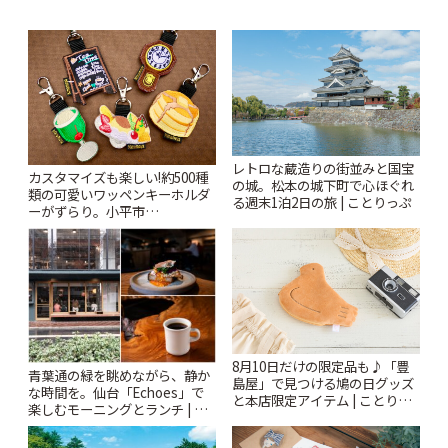
レトロな蔵造りの街並みと国宝
カスタマイズも楽しい!約500種
の城。松本の城下町で心ほぐれ
類の可愛いワッペンキーホルダ
る週末1泊2日の旅 | ことりっぷ
ーがずらり。小平市
「Kimamaya T&K」 | ことりっ
ぷ
8月10日だけの限定品も♪「豊
青葉通の緑を眺めながら、静か
島屋」で見つける鳩の日グッズ
な時間を。仙台「Echoes」で
と本店限定アイテム | ことりっ
楽しむモーニングとランチ | こ
ぷ
とりっぷ