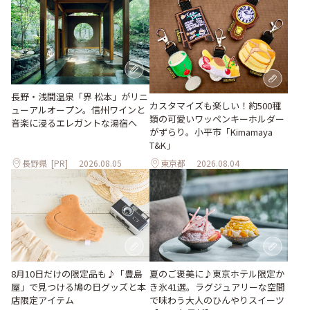
長野・浅間温泉「界 松本」がリニ
カスタマイズも楽しい！約500種
ューアルオープン。信州ワインと
類の可愛いワッペンキーホルダー
音楽に浸るエレガントな湯宿へ
がずらり。小平市「Kimamaya
T&K」
長野県
[PR]
2026.08.05
東京都
2026.08.04
夏のご褒美に♪東京ホテル限定か
8月10日だけの限定品も♪「豊島
き氷41選。ラグジュアリーな空間
屋」で見つける鳩の日グッズと本
で味わう大人のひんやりスイーツ
店限定アイテム