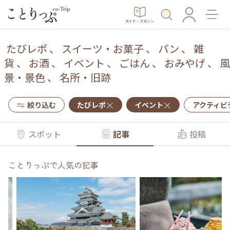
ガイド・マガジン
たびレポ
、
スイーツ・お菓子
、
パン
、
雑
貨
、
お酒
、
イベント
、
ごはん
、
おみやげ
、
風
景・景色
、
名所・旧跡
絞り込む
たびレポ
イベント
アクティビ
スポット
記事
投稿
ことりっぷで人気の記事