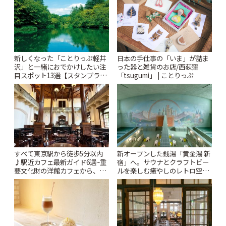
新しくなった「ことりっぷ軽井
日本の手仕事の「いま」が詰ま
沢」と一緒におでかけしたい注
った器と雑貨のお店/西荻窪
目スポット13選【スタンプラリ
「tsugumi」 | ことりっぷ
ー開催中】 | ことりっぷ
すべて東京駅から徒歩5分以内
新オープンした銭湯「黄金湯 新
♪駅近カフェ最新ガイド6選~重
宿」へ。サウナとクラフトビー
要文化財の洋館カフェから、改
ルを楽しむ癒やしのレトロ空間
札すぐのレトロ喫茶まで~ | こと
| ことりっぷ
りっぷ