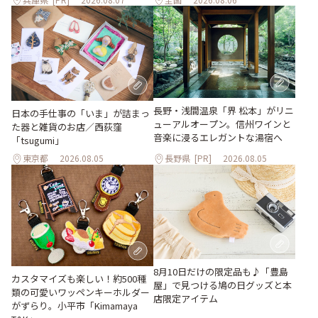
長野・浅間温泉「界 松本」がリニ
日本の手仕事の「いま」が詰まっ
ューアルオープン。信州ワインと
た器と雑貨のお店／西荻窪
音楽に浸るエレガントな湯宿へ
「tsugumi」
東京都
2026.08.05
長野県
[PR]
2026.08.05
8月10日だけの限定品も♪「豊島
カスタマイズも楽しい！約500種
屋」で見つける鳩の日グッズと本
類の可愛いワッペンキーホルダー
店限定アイテム
がずらり。小平市「Kimamaya