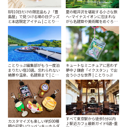
夏の軽井沢を堪能する小さな旅
8月10日だけの限定品も♪「豊
へ~マイナスイオンに包まれな
島屋」で見つける鳩の日グッズ
がら名建築や美術館をめぐろう
と本店限定アイテム | ことりっ
~ | ことりっぷ
ぷ
ことりっぷ編集部がもう一度泊
キュートなミニチュアに思わず
まりたい宿10選。忘れられない
夢中♪鎌倉「イクスタン」で出
絶景や温泉、名建築まで | こと
会う小さな世界 | ことりっぷ
りっぷ
すべて東京駅から徒歩5分以内
カスタマイズも楽しい!約500種
♪駅近カフェ最新ガイド6選~重
類の可愛いワッペンキーホルダ