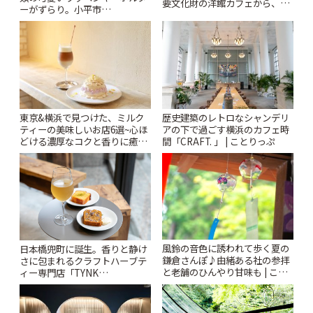
要文化財の洋館カフェから、改
ーがずらり。小平市
札すぐのレトロ喫茶まで~ | こと
「Kimamaya T&K」 | ことりっ
りっぷ
ぷ
東京&横浜で見つけた、ミルク
歴史建築のレトロなシャンデリ
ティーの美味しいお店6選~心ほ
アの下で過ごす横浜のカフェ時
どける濃厚なコクと香りに癒や
間「CRAFT. 」 | ことりっぷ
されるティータイム~ | ことりっ
ぷ
風鈴の音色に誘われて歩く夏の
日本橋兜町に誕生。香りと静け
鎌倉さんぽ♪由緒ある社の参拝
さに包まれるクラフトハーブテ
と老舗のひんやり甘味も | こと
ィー専門店「TYNK
りっぷ
Kabutocho」 | ことりっぷ