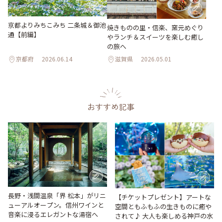
京都よりみちこみち 二条城＆御池
焼きものの里・信楽、窯元めぐり
通【前編】
やランチ＆スイーツを楽しむ癒し
の旅へ
京都府
2026.06.14
滋賀県
2026.05.01
おすすめ記事
長野・浅間温泉「界 松本」がリニ
【チケットプレゼント】アートな
ューアルオープン。信州ワインと
空間ともふもふの生きものに癒や
音楽に浸るエレガントな湯宿へ
されて♪ 大人も楽しめる神戸の水