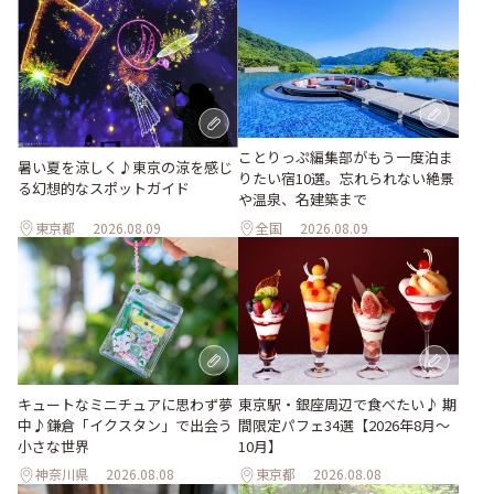
ことりっぷ編集部がもう一度泊ま
暑い夏を涼しく♪東京の涼を感じ
りたい宿10選。忘れられない絶景
る幻想的なスポットガイド
や温泉、名建築まで
東京都
2026.08.09
全国
2026.08.09
キュートなミニチュアに思わず夢
東京駅・銀座周辺で食べたい♪ 期
中♪鎌倉「イクスタン」で出会う
間限定パフェ34選【2026年8月～
小さな世界
10月】
神奈川県
2026.08.08
東京都
2026.08.08