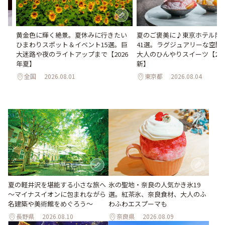
間限
黄金色に輝く絶景。夏休みに行きたい
夏のご褒美に♪東京ホテル限
ひまわりスポット＆イベント15選。巨
41選。ラグジュアリーな空間
大迷路や夜のライトアップまで【2026
大人のひんやりスイーツ【202
年夏】
新】
全国
2026.08.01
東京都
2026.08.04
氷の聖地・奈良の人気かき氷19
夏の軽井沢を堪能する小さな旅へ
選。紅茶氷、奈良食材、大人のふ
～マイナスイオンに包まれながら
わふわエスプーマも
名建築や美術館をめぐろう～
長野県
2026.08.10
奈良県
2026.08.09