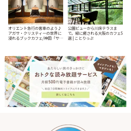
オリエント急行の客車のよう♪
公園ビューから川床テラスま
アガサ・クリスティーの世界に
で。緑に癒される大阪のカフェ5
浸れるブックカフェ/神田「サロ
選 | ことりっぷ
ンクリスティ」 | ことりっぷ