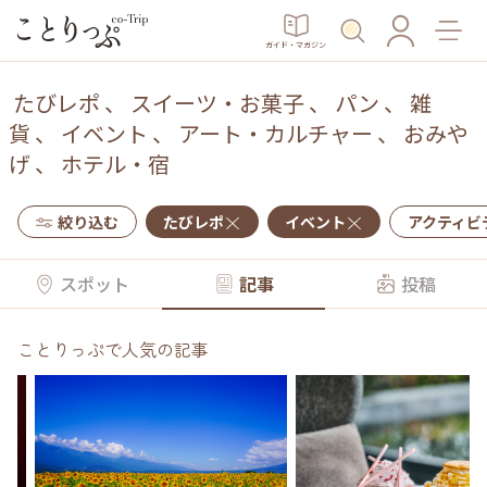
ガイド・マガジン
たびレポ
、
スイーツ・お菓子
、
パン
、
雑
貨
、
イベント
、
アート・カルチャー
、
おみや
げ
、
ホテル・宿
絞り込む
たびレポ
イベント
アクティビ
スポット
記事
投稿
ことりっぷで人気の記事