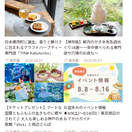
日本橋兜町に誕生。香りと静けさ
【保存版】都内のかき氷有名店め
に包まれるクラフトハーブティー
ぐり16選～一年中食べられる専門
専門店「TYNK Kabutocho」
店や穴場のお店も～
東京都
2026.08.07
東京都
2026.08.07
【チケットプレゼント】アートな
お盆休みのイベント情報
空間ともふもふの生きものに癒や
♦︎8/8(土)〜8/16(日)｜東京周辺の
されて♪ 大人も楽しめる神戸の水
おでかけガイド
族館「átoa」と周辺さんぽ
兵庫県
[PR]
2026.08.07
全国
2026.08.06