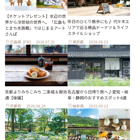
【チケットプレゼント】水辺の世
休日のひとり散歩にも♪ 代々木エ
界から浮世絵の世界へ。「広島も
リアで巡る絶品ドーナツ＆ライフ
とまち水族館」ではじまるアート
スタイルショップ
さんぽ
広島県
[PR]
2026.07.31
東京都
2026.08.02
京都よりみちこみち 二条城＆御池
名古屋から日帰り旅へ♪愛知・岐
通【後編】
阜・静岡のおすすめスポット6選
京都府
2026.06.20
岐阜県
2025.09.23