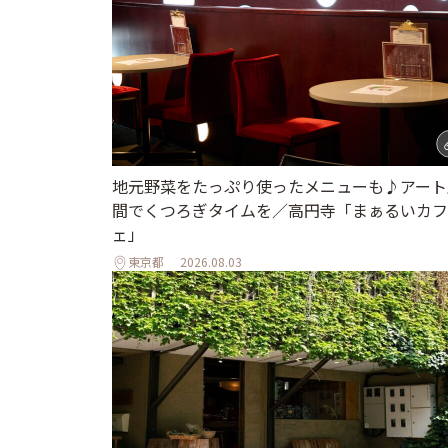
地元野菜をたっぷり使ったメニューも♪アート
間でくつろぎタイムを／高円寺「まぁるいカフ
ェ」
東京都
2026.08.03