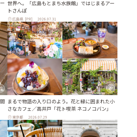
ー
世界へ。「広島もとまち水族館」ではじまるアー
トさんぽ
広島県
[PR]
2026.07.31
間
まるで物語の入り口のよう。花と緑に囲まれた小
さなカフェ／高井戸「花ト喫茶 ネコノコバン」
東京都
2026.07.29