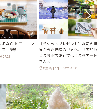
【チケットプレゼント】水辺の世
季節
するなら♪ モーニン
界から浮世絵の世界へ。「広島も
ティ
カフェ5選
とまち水族館」ではじまるアート
て過
6.07.28
さんぽ
「ann
広島県
[PR]
2026.07.31
東京