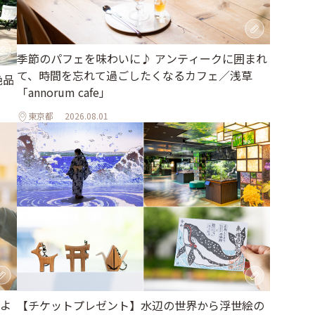
季節のパフェを味わいに♪ アンティークに囲まれ
て、時間を忘れて過ごしたくなるカフェ／浅草
絶品
「annorum cafe」
東京都
2026.08.01
よ
【チケットプレゼント】水辺の世界から浮世絵の