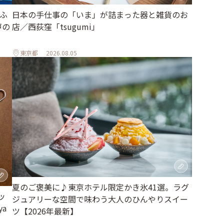
ふ
日本の手仕事の「いま」が詰まった器と雑貨のお
戸の
店／西荻窪「tsugumi」
東京都
2026.08.05
夏のご褒美に♪東京ホテル限定かき氷41選。ラグ
ッ
ジュアリーな空間で味わう大人のひんやりスイー
a
ツ【2026年最新】