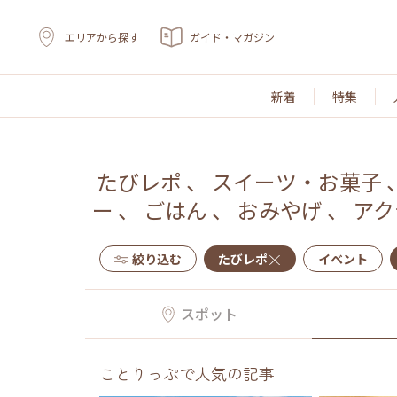
エリアから探す
ガイド・マガジン
新着
特集
たびレポ
、
スイーツ・お菓子
ー
、
ごはん
、
おみやげ
、
アク
絞り込む
たびレポ
イベント
スポット
ことりっぷで人気の記事