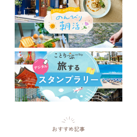
のパフェを味わいに♪ アン
ークに囲まれて、時間を忘れ
ごしたくなるカフェ／浅草
orum cafe」
都
2026.08.01
おすすめ記事