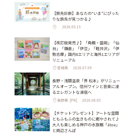
【旅先診断】あなたの“いま”にぴった
りな旅先が見つかる♪
2026.05.15
【改訂版発売♪】「角館・盛岡」「仙
台」「鎌倉」「伊豆」「軽井沢」「伊
勢志摩」国内6エリアと海外1エリアが
リニューアル
宮城県
2026.07.09
長野・浅間温泉「界 松本」がリニュー
アルオープン。信州ワインと音楽に浸
るエレガントな湯宿へ
長野県
[PR]
2026.08.05
【チケットプレゼント】アートな空間
ともふもふの生きものに癒やされて♪
大人も楽しめる神戸の水族館「átoa」
と周辺さんぽ