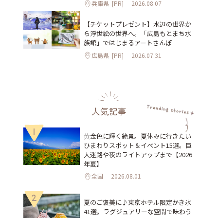
兵庫県
[PR]
2026.08.07
【チケットプレゼント】水辺の世界か
ら浮世絵の世界へ。「広島もとまち水
族館」ではじまるアートさんぽ
広島県
[PR]
2026.07.31
人気記事
1
黄金色に輝く絶景。夏休みに行きたい
ひまわりスポット＆イベント15選。巨
大迷路や夜のライトアップまで【2026
年夏】
全国
2026.08.01
2
夏のご褒美に♪東京ホテル限定かき氷
41選。ラグジュアリーな空間で味わう