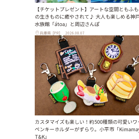
【チケットプレゼント】アートな空間ともふも
の生きものに癒やされて♪ 大人も楽しめる神
水族館「átoa」と周辺さんぽ
兵庫県
[PR]
2026.08.07
カスタマイズも楽しい！約500種類の可愛いワ
ペンキーホルダーがずらり。小平市「Kimamay
T&K」