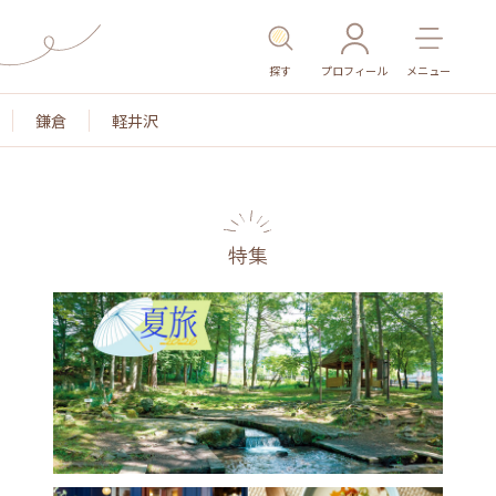
探す
プロフィール
メニュー
鎌倉
軽井沢
特集
色
名所・旧跡
温泉・スパ
その他施設
ごはん