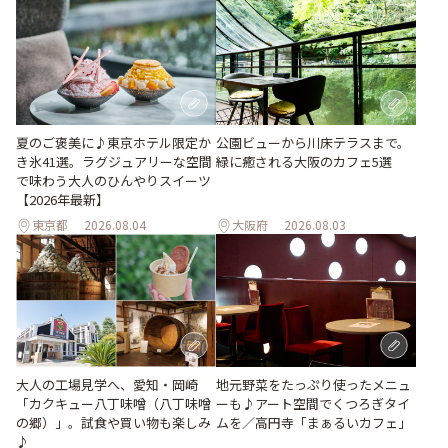
夏のご褒美に♪東京ホテル限定か
公園ビューから川床テラスまで。
き氷41選。ラグジュアリーな空間
緑に癒される大阪のカフェ5選
で味わう大人のひんやりスイーツ
【2026年最新】
東京都
2026.08.04
大阪府
2026.08.03
地元野菜をたっぷり使ったメニュ
大人の工場見学へ、愛知・岡崎
ーも♪アート空間でくつろぎタイ
「カクキュー八丁味噌（八丁味噌
ムを／高円寺「まぁるいカフェ」
の郷）」。試食や買い物も楽しみ
♪