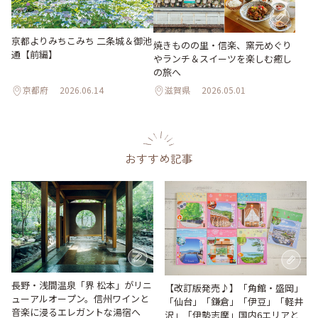
京都よりみちこみち 二条城＆御池
焼きものの里・信楽、窯元めぐり
通【前編】
やランチ＆スイーツを楽しむ癒し
の旅へ
京都府
2026.06.14
滋賀県
2026.05.01
おすすめ記事
長野・浅間温泉「界 松本」がリニ
【改訂版発売♪】「角館・盛岡」
ューアルオープン。信州ワインと
「仙台」「鎌倉」「伊豆」「軽井
音楽に浸るエレガントな湯宿へ
沢」「伊勢志摩」国内6エリアと