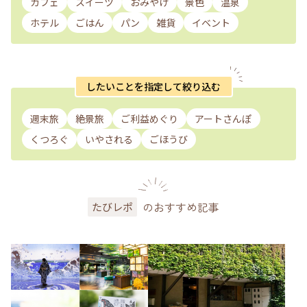
カフェ
スイーツ
おみやげ
景色
温泉
ホテル
ごはん
パン
雑貨
イベント
したいことを指定して絞り込む
週末旅
絶景旅
ご利益めぐり
アートさんぽ
くつろぐ
いやされる
ごほうび
のおすすめ記事
たびレポ