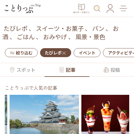
ガイド・マガジン
たびレポ
、
スイーツ・お菓子
、
パン
、
お
酒
、
ごはん
、
おみやげ
、
風景・景色
絞り込む
たびレポ
イベント
アクティビテ
スポット
記事
投稿
ことりっぷで人気の記事