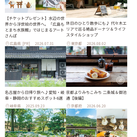
【チケットプレゼント】水辺の世
休日のひとり散歩にも♪ 代々木エ
界から浮世絵の世界へ。「広島も
リアで巡る絶品ドーナツ＆ライフ
とまち水族館」ではじまるアート
スタイルショップ
さんぽ
広島県
[PR]
2026.07.31
東京都
2026.08.02
名古屋から日帰り旅へ♪愛知・岐
京都よりみちこみち 二条城＆御池
阜・静岡のおすすめスポット6選
通【後編】
岐阜県
2025.09.23
京都府
2026.06.20