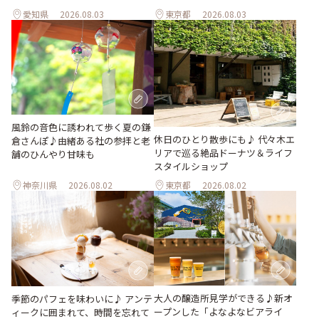
愛知県
2026.08.03
東京都
2026.08.03
風鈴の音色に誘われて歩く夏の鎌
休日のひとり散歩にも♪ 代々木エ
倉さんぽ♪由緒ある社の参拝と老
リアで巡る絶品ドーナツ＆ライフ
舗のひんやり甘味も
スタイルショップ
神奈川県
2026.08.02
東京都
2026.08.02
大人の醸造所見学ができる♪新オ
季節のパフェを味わいに♪ アンテ
ープンした「よなよなビアライ
ィークに囲まれて、時間を忘れて