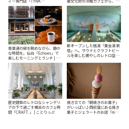
ィー専門店「TYNK
要文化財の洋館カフェから、改
Kabutocho」 | ことりっぷ
札すぐのレトロ喫茶まで~ | こと
りっぷ
新オープンした銭湯「黄金湯 新
青葉通の緑を眺めながら、静か
宿」へ。サウナとクラフトビー
な時間を。仙台「Echoes」で
ルを楽しむ癒やしのレトロ空間
楽しむモーニングとランチ | こ
| ことりっぷ
とりっぷ
歴史建築のレトロなシャンデリ
焼き立ての「朝焼きのお菓子」
アの下で過ごす横浜のカフェ時
がいっぱい♪西荻窪にある焼き
間「CRAFT. 」 | ことりっぷ
菓子とジェラートのお店「mUni
(ムニ)」 | ことりっぷ