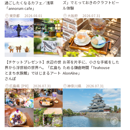
ズ」でとっておきのクラフトビー
過ごしたくなるカフェ／浅草
ル体験
「annorum cafe」
東京都
2026.08.01
大阪府
2026.07.31
【チケットプレゼント】水辺の世
お茶を片手に、小さな手紙をした
界から浮世絵の世界へ。「広島も
ためる鎌倉時間「Teahouse
とまち水族館」ではじまるアート
AlonAlne」
さんぽ
広島県
[PR]
2026.07.31
神奈川県
2026.07.31