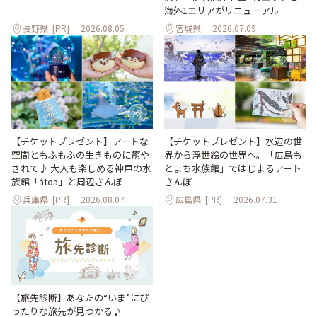
海外1エリアがリニューアル
長野県
[PR]
2026.08.05
宮城県
2026.07.09
【チケットプレゼント】アートな
【チケットプレゼント】水辺の世
空間ともふもふの生きものに癒や
界から浮世絵の世界へ。「広島も
されて♪ 大人も楽しめる神戸の水
とまち水族館」ではじまるアート
族館「átoa」と周辺さんぽ
さんぽ
兵庫県
[PR]
2026.08.07
広島県
[PR]
2026.07.31
【旅先診断】あなたの“いま”にぴ
ったりな旅先が見つかる♪