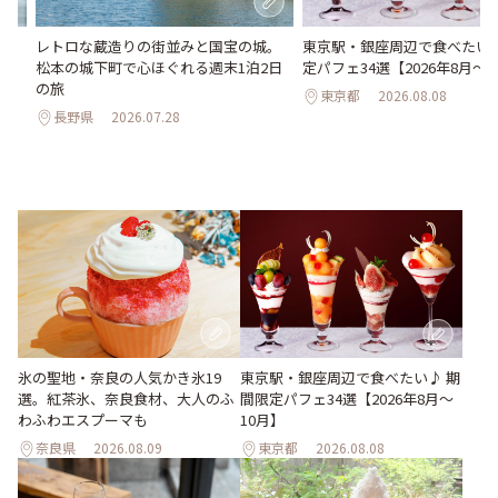
氷
レトロな蔵造りの街並みと国宝の城。
東京駅・銀座周辺で食べたい♪
わう
松本の城下町で心ほぐれる週末1泊2日
定パフェ34選【2026年8月～1
最
の旅
東京都
2026.08.08
長野県
2026.07.28
氷の聖地・奈良の人気かき氷19
東京駅・銀座周辺で食べたい♪ 期
選。紅茶氷、奈良食材、大人のふ
間限定パフェ34選【2026年8月～
わふわエスプーマも
10月】
奈良県
2026.08.09
東京都
2026.08.08