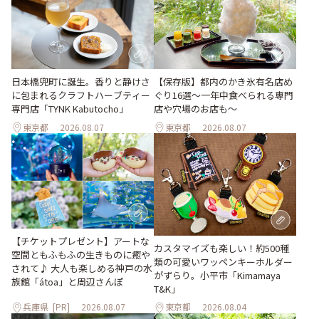
日本橋兜町に誕生。香りと静けさ
【保存版】都内のかき氷有名店め
に包まれるクラフトハーブティー
ぐり16選～一年中食べられる専門
専門店「TYNK Kabutocho」
店や穴場のお店も～
東京都
2026.08.07
東京都
2026.08.07
【チケットプレゼント】アートな
カスタマイズも楽しい！約500種
空間ともふもふの生きものに癒や
類の可愛いワッペンキーホルダー
されて♪ 大人も楽しめる神戸の水
がずらり。小平市「Kimamaya
族館「átoa」と周辺さんぽ
T&K」
兵庫県
[PR]
2026.08.07
東京都
2026.08.04