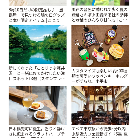
風鈴の音色に誘われて歩く夏の
8月10日だけの限定品も♪「豊
鎌倉さんぽ♪由緒ある社の参拝
島屋」で見つける鳩の日グッズ
と老舗のひんやり甘味も | こと
と本店限定アイテム | ことりっ
りっぷ
ぷ
新しくなった「ことりっぷ軽井
カスタマイズも楽しい!約500種
沢」と一緒におでかけしたい注
類の可愛いワッペンキーホルダ
目スポット13選【スタンプラリ
ーがずらり。小平市
ー開催中】 | ことりっぷ
「Kimamaya T&K」 | ことりっ
ぷ
日本橋兜町に誕生。香りと静け
すべて東京駅から徒歩5分以内
さに包まれるクラフトハーブテ
♪駅近カフェ最新ガイド6選~重