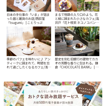
日本の手仕事の「いま」が詰ま
まるで物語の入り口のよう。花
った器と雑貨のお店/西荻窪
と緑に囲まれた小さなカフェ/高
「tsugumi」 | ことりっぷ
井戸「花ト喫茶 ネコノコバン」
| ことりっぷ
季節のパフェを味わいに♪ アン
歴史を刻む旧銀行の建物でカカ
ティークに囲まれて、時間を忘
オの芳醇な香りに包まれる。鎌
れて過ごしたくなるカフェ/浅草
倉「CHOCOLATE BANK」 | こ
「annorum cafe」 | ことりっぷ
とりっぷ