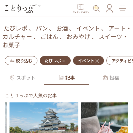
ガイド・マガジン
たびレポ
、
パン
、
お酒
、
イベント
、
アート・
カルチャー
、
ごはん
、
おみやげ
、
スイーツ・
お菓子
絞り込む
たびレポ
イベント
アクティビ
スポット
記事
投稿
ことりっぷで人気の記事