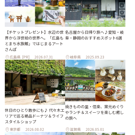
【チケットプレゼント】水辺の世
名古屋から日帰り旅へ♪愛知・岐
界から浮世絵の世界へ。「広島も
阜・静岡のおすすめスポット6選
とまち水族館」ではじまるアート
さんぽ
広島県
[PR]
2026.07.31
岐阜県
2025.09.23
焼きものの里・信楽、窯元めぐり
休日のひとり散歩にも♪ 代々木エ
やランチ＆スイーツを楽しむ癒し
リアで巡る絶品ドーナツ＆ライフ
の旅へ
スタイルショップ
東京都
2026.08.02
滋賀県
2026.05.01