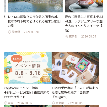
23選
レトロな蔵造りの街並みと国宝の城。
夏のご褒美に♪東京ホテル限
松本の城下町で心ほぐれる週末1泊2日
41選。ラグジュアリーな空間
の旅
大人のひんやりスイーツ【202
新】
長野県
2026.07.28
東京都
2026.08.04
お盆休みのイベント情報
日本の手仕事の「いま」が詰まっ
♦︎8/8(土)〜8/16(日)｜東京周辺の
た器と雑貨のお店／西荻窪
おでかけガイド
「tsugumi」
全国
2026.08.06
東京都
2026.08.05