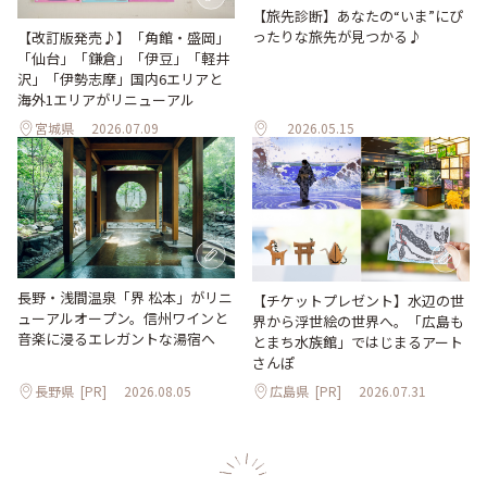
【旅先診断】あなたの“いま”にぴ
ったりな旅先が見つかる♪
【改訂版発売♪】「角館・盛岡」
「仙台」「鎌倉」「伊豆」「軽井
沢」「伊勢志摩」国内6エリアと
海外1エリアがリニューアル
宮城県
2026.07.09
2026.05.15
長野・浅間温泉「界 松本」がリニ
【チケットプレゼント】水辺の世
ューアルオープン。信州ワインと
界から浮世絵の世界へ。「広島も
音楽に浸るエレガントな湯宿へ
とまち水族館」ではじまるアート
さんぽ
長野県
[PR]
2026.08.05
広島県
[PR]
2026.07.31