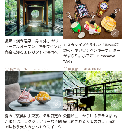
長野・浅間温泉「界 松本」がリニ
カスタマイズも楽しい！約500種
ューアルオープン。信州ワインと
類の可愛いワッペンキーホルダー
音楽に浸るエレガントな湯宿へ
がずらり。小平市「Kimamaya
T&K」
長野県
[PR]
2026.08.05
東京都
2026.08.04
夏のご褒美に♪東京ホテル限定か
公園ビューから川床テラスまで。
き氷41選。ラグジュアリーな空間
緑に癒される大阪のカフェ5選
で味わう大人のひんやりスイーツ