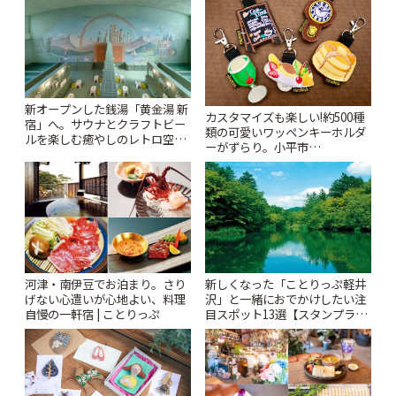
新オープンした銭湯「黄金湯 新
カスタマイズも楽しい!約500種
宿」へ。サウナとクラフトビー
類の可愛いワッペンキーホルダ
ルを楽しむ癒やしのレトロ空間
ーがずらり。小平市
| ことりっぷ
「Kimamaya T&K」 | ことりっ
ぷ
河津・南伊豆でお泊まり。さり
新しくなった「ことりっぷ軽井
げない心遣いが心地よい、料理
沢」と一緒におでかけしたい注
自慢の一軒宿 | ことりっぷ
目スポット13選【スタンプラリ
ー開催中】 | ことりっぷ