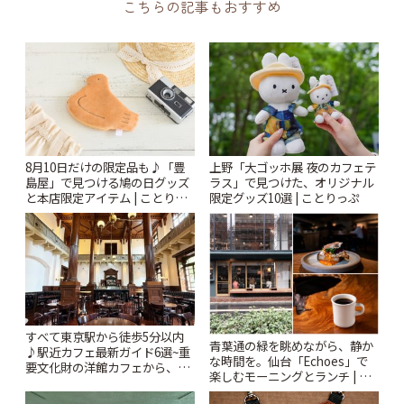
こちらの記事もおすすめ
8月10日だけの限定品も♪「豊
上野「大ゴッホ展 夜のカフェテ
島屋」で見つける鳩の日グッズ
ラス」で見つけた、オリジナル
と本店限定アイテム | ことりっ
限定グッズ10選 | ことりっぷ
ぷ
すべて東京駅から徒歩5分以内
青葉通の緑を眺めながら、静か
♪駅近カフェ最新ガイド6選~重
な時間を。仙台「Echoes」で
要文化財の洋館カフェから、改
楽しむモーニングとランチ | こ
札すぐのレトロ喫茶まで~ | こと
とりっぷ
りっぷ