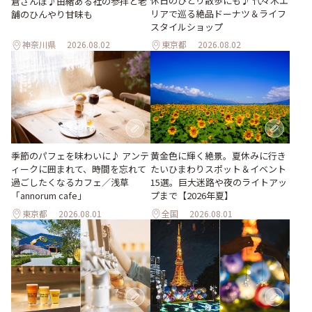
休日のひとり散歩にも♪ 代々木エ
倉さんぽ♪由緒ある社の参拝と老
リアで巡る絶品ドーナツ＆ライフ
舗のひんやり甘味も
スタイルショップ
神奈川県
2026.08.02
東京都
2026.08.02
季節のパフェを味わいに♪ アンテ
黄金色に輝く絶景。夏休みに行き
ィークに囲まれて、時間を忘れて
たいひまわりスポット＆イベント
過ごしたくなるカフェ／浅草
15選。巨大迷路や夜のライトアッ
「annorum cafe」
プまで【2026年夏】
東京都
2026.08.01
全国
2026.08.01