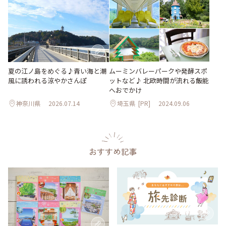
夏の江ノ島をめぐる♪青い海と潮
ムーミンバレーパークや発酵スポ
風に誘われる涼やかさんぽ
ットなど♪ 北欧時間が流れる飯能
へおでかけ
神奈川県
2026.07.14
埼玉県
[PR]
2024.09.06
おすすめ記事