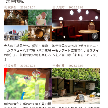
【2026年最新】
東京都
2026.08.04
大阪府
2026.08.03
地元野菜をたっぷり使ったメニュ
大人の工場見学へ、愛知・岡崎
ーも♪アート空間でくつろぎタイ
「カクキュー八丁味噌（八丁味噌
ムを／高円寺「まぁるいカフェ」
の郷）」。試食や買い物も楽しみ
♪
愛知県
2026.08.03
東京都
2026.08.03
風鈴の音色に誘われて歩く夏の鎌