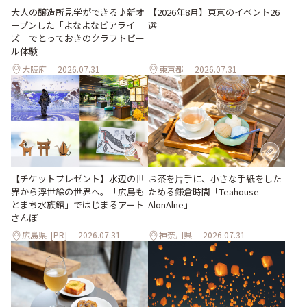
大人の醸造所見学ができる♪新オ
【2026年8月】東京のイベント26
ープンした「よなよなビアライ
選
ズ」でとっておきのクラフトビー
ル体験
大阪府
2026.07.31
東京都
2026.07.31
【チケットプレゼント】水辺の世
お茶を片手に、小さな手紙をした
界から浮世絵の世界へ。「広島も
ためる鎌倉時間「Teahouse
とまち水族館」ではじまるアート
AlonAlne」
さんぽ
広島県
[PR]
2026.07.31
神奈川県
2026.07.31