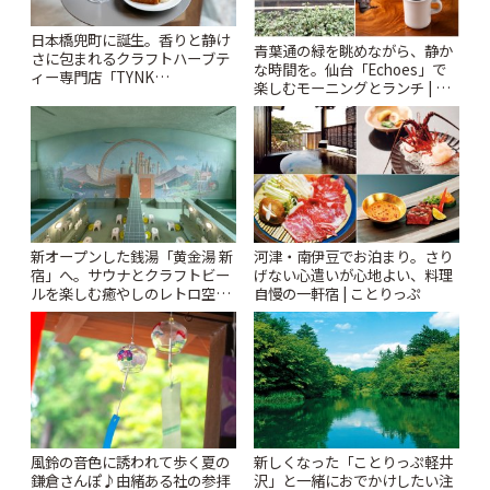
日本橋兜町に誕生。香りと静け
青葉通の緑を眺めながら、静か
さに包まれるクラフトハーブテ
な時間を。仙台「Echoes」で
ィー専門店「TYNK
楽しむモーニングとランチ | こ
Kabutocho」 | ことりっぷ
とりっぷ
新オープンした銭湯「黄金湯 新
河津・南伊豆でお泊まり。さり
宿」へ。サウナとクラフトビー
げない心遣いが心地よい、料理
ルを楽しむ癒やしのレトロ空間
自慢の一軒宿 | ことりっぷ
| ことりっぷ
風鈴の音色に誘われて歩く夏の
新しくなった「ことりっぷ軽井
鎌倉さんぽ♪由緒ある社の参拝
沢」と一緒におでかけしたい注