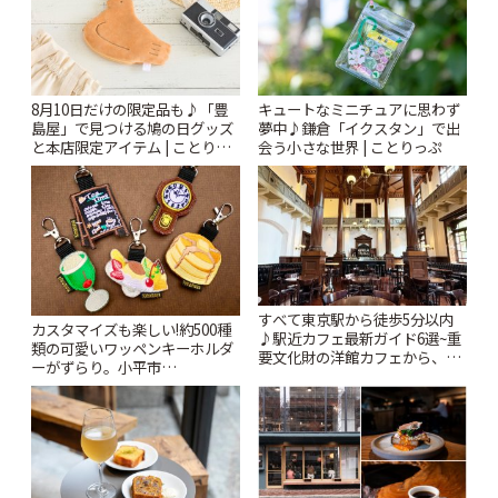
8月10日だけの限定品も♪「豊
キュートなミニチュアに思わず
島屋」で見つける鳩の日グッズ
夢中♪鎌倉「イクスタン」で出
と本店限定アイテム | ことりっ
会う小さな世界 | ことりっぷ
ぷ
すべて東京駅から徒歩5分以内
カスタマイズも楽しい!約500種
♪駅近カフェ最新ガイド6選~重
類の可愛いワッペンキーホルダ
要文化財の洋館カフェから、改
ーがずらり。小平市
札すぐのレトロ喫茶まで~ | こと
「Kimamaya T&K」 | ことりっ
りっぷ
ぷ