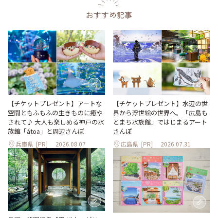
おすすめ記事
【チケットプレゼント】アートな
【チケットプレゼント】水辺の世
空間ともふもふの生きものに癒や
界から浮世絵の世界へ。「広島も
されて♪ 大人も楽しめる神戸の水
とまち水族館」ではじまるアート
族館「átoa」と周辺さんぽ
さんぽ
兵庫県
[PR]
2026.08.07
広島県
[PR]
2026.07.31