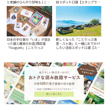
と老舗のひんやり甘味も | こと
目スポット13選【スタンプラリ
りっぷ
ー開催中】 | ことりっぷ
日本の手仕事の「いま」が詰ま
新しくなった「ことりっぷ清
った器と雑貨のお店/西荻窪
里・八ヶ岳」と一緒におでかけ
「tsugumi」 | ことりっぷ
したい注目スポット11選【スタ
ンプラリー開催中】 | ことりっ
ぷ