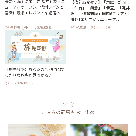
長野・浅間温泉「界 松本」がリニ
【改訂版発売♪】「角館・盛岡」
ューアルオープン。信州ワインと
「仙台」「鎌倉」「伊豆」「軽井
音楽に浸るエレガントな湯宿へ
沢」「伊勢志摩」国内6エリアと
海外1エリアがリニューアル
長野県
[PR]
2026.08.05
宮城県
2026.07.09
【旅先診断】あなたの“いま”にぴ
ったりな旅先が見つかる♪
2026.05.15
こちらの記事もおすすめ