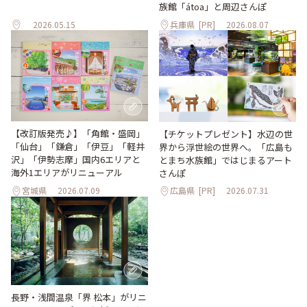
族館「átoa」と周辺さんぽ
2026.05.15
兵庫県
[PR]
2026.08.07
【改訂版発売♪】「角館・盛岡」
【チケットプレゼント】水辺の世
「仙台」「鎌倉」「伊豆」「軽井
界から浮世絵の世界へ。「広島も
沢」「伊勢志摩」国内6エリアと
とまち水族館」ではじまるアート
海外1エリアがリニューアル
さんぽ
宮城県
2026.07.09
広島県
[PR]
2026.07.31
長野・浅間温泉「界 松本」がリニ