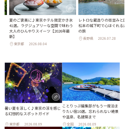
い
夏のご褒美に♪東京ホテル限定かき氷
レトロな蔵造りの街並みと国
。巨
41選。ラグジュアリーな空間で味わう
松本の城下町で心ほぐれる週末
26
大人のひんやりスイーツ【2026年最
の旅
新】
長野県
2026.07.28
東京都
2026.08.04
ことりっぷ編集部がもう一度泊ま
暑い夏を涼しく♪東京の涼を感じ
りたい宿10選。忘れられない絶景
る幻想的なスポットガイド
や温泉、名建築まで
東京都
2026.08.09
全国
2026.08.09