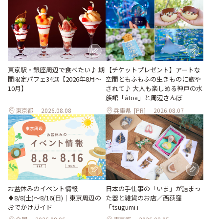
東京駅・銀座周辺で食べたい♪ 期
【チケットプレゼント】アートな
間限定パフェ34選【2026年8月～
空間ともふもふの生きものに癒や
10月】
されて♪ 大人も楽しめる神戸の水
族館「átoa」と周辺さんぽ
東京都
2026.08.08
兵庫県
[PR]
2026.08.07
お盆休みのイベント情報
日本の手仕事の「いま」が詰まっ
♦︎8/8(土)〜8/16(日)｜東京周辺の
た器と雑貨のお店／西荻窪
おでかけガイド
「tsugumi」