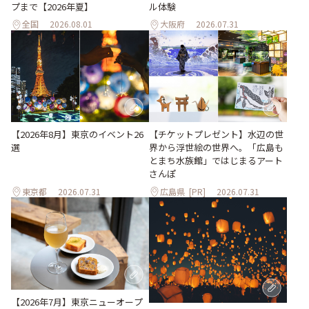
ル体験
プまで【2026年夏】
全国
2026.08.01
大阪府
2026.07.31
【2026年8月】東京のイベント26
【チケットプレゼント】水辺の世
選
界から浮世絵の世界へ。「広島も
とまち水族館」ではじまるアート
さんぽ
東京都
2026.07.31
広島県
[PR]
2026.07.31
【2026年7月】東京ニューオープ