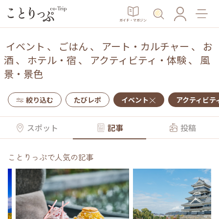
ガイド・マガジン
イベント
、
ごはん
、
アート・カルチャー
、
お
酒
、
ホテル・宿
、
アクティビティ・体験
、
風
景・景色
絞り込む
たびレポ
イベント
アクティビテ
スポット
記事
投稿
ことりっぷで人気の記事