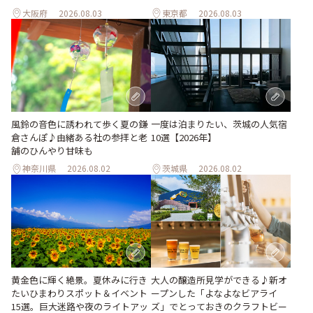
大阪府
2026.08.03
東京都
2026.08.03
風鈴の音色に誘われて歩く夏の鎌
一度は泊まりたい、茨城の人気宿
倉さんぽ♪由緒ある社の参拝と老
10選【2026年】
舗のひんやり甘味も
神奈川県
2026.08.02
茨城県
2026.08.02
大人の醸造所見学ができる♪新オ
黄金色に輝く絶景。夏休みに行き
ープンした「よなよなビアライ
たいひまわりスポット＆イベント
ズ」でとっておきのクラフトビー
15選。巨大迷路や夜のライトアッ