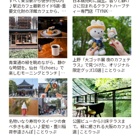
すべて東京駅から徒歩5分以内
日本橋兜町に誕生。香りと静け
♪駅近カフェ最新ガイド6選~重
さに包まれるクラフトハーブテ
要文化財の洋館カフェから、改
ィー専門店「TYNK
札すぐのレトロ喫茶まで~ | こと
Kabutocho」 | ことりっぷ
りっぷ
上野「大ゴッホ展 夜のカフェテ
青葉通の緑を眺めながら、静か
ラス」で見つけた、オリジナル
な時間を。仙台「Echoes」で
限定グッズ10選 | ことりっぷ
楽しむモーニングとランチ | こ
とりっぷ
名物いなり寿司やスイーツの食
公園ビューから川床テラスま
べ歩きも楽しい♪愛知・豊川稲
で。緑に癒される大阪のカフェ5
荷参道さんぽ | ことりっぷ
選 | ことりっぷ