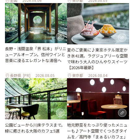
全国
2026.08.06
東京都
2026.08.05
長野・浅間温泉「界 松本」がリニ
夏のご褒美に♪東京ホテル限定か
ューアルオープン。信州ワインと
き氷41選。ラグジュアリーな空間
音楽に浸るエレガントな湯宿へ
で味わう大人のひんやりスイーツ
【2026年最新】
長野県
[PR]
2026.08.05
東京都
2026.08.04
地元野菜をたっぷり使ったメニュ
公園ビューから川床テラスまで。
ーも♪アート空間でくつろぎタイ
緑に癒される大阪のカフェ5選
ムを／高円寺「まぁるいカフェ」