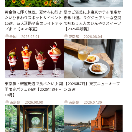
黄金色に輝く絶景。夏休みに行き
夏のご褒美に♪東京ホテル限定か
たいひまわりスポット＆イベント
き氷41選。ラグジュアリーな空間
15選。巨大迷路や夜のライトアッ
で味わう大人のひんやりスイーツ
プまで【2026年夏】
【2026年最新】
全国
2026.08.01
東京都
2026.08.04
東京駅・銀座周辺で食べたい♪ 期
【2026年7月】東京ニューオープ
間限定パフェ34選【2026年8月～
ン23選
10月】
東京都
2026.08.08
東京都
2026.07.30