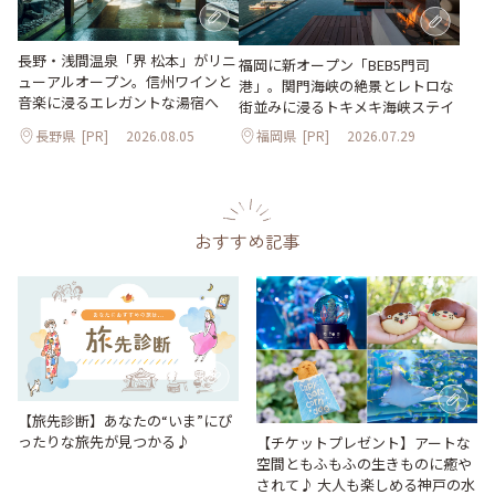
長野・浅間温泉「界 松本」がリニ
福岡に新オープン「BEB5門司
ューアルオープン。信州ワインと
港」。関門海峡の絶景とレトロな
音楽に浸るエレガントな湯宿へ
街並みに浸るトキメキ海峡ステイ
長野県
[PR]
2026.08.05
福岡県
[PR]
2026.07.29
おすすめ記事
【旅先診断】あなたの“いま”にぴ
ったりな旅先が見つかる♪
【チケットプレゼント】アートな
空間ともふもふの生きものに癒や
されて♪ 大人も楽しめる神戸の水