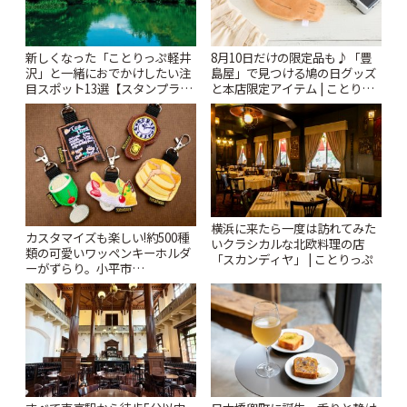
新しくなった「ことりっぷ軽井
8月10日だけの限定品も♪「豊
沢」と一緒におでかけしたい注
島屋」で見つける鳩の日グッズ
目スポット13選【スタンプラリ
と本店限定アイテム | ことりっ
ー開催中】 | ことりっぷ
ぷ
横浜に来たら一度は訪れてみた
カスタマイズも楽しい!約500種
いクラシカルな北欧料理の店
類の可愛いワッペンキーホルダ
「スカンディヤ」 | ことりっぷ
ーがずらり。小平市
「Kimamaya T&K」 | ことりっ
ぷ