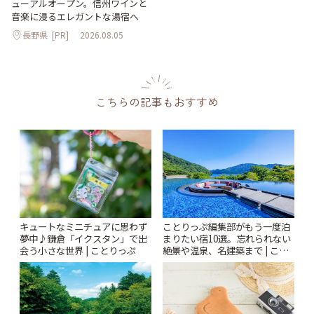
ューアルオープン。信州ワインと
音楽に浸るエレガントな湯宿へ
長野県
[PR]
2026.08.05
こちらの記事もおすすめ
キュートなミニチュアに思わず
ことりっぷ編集部がもう一度泊
夢中♪鎌倉「イクスタン」で出
まりたい宿10選。忘れられない
会う小さな世界 | ことりっぷ
絶景や温泉、名建築まで | こと
りっぷ