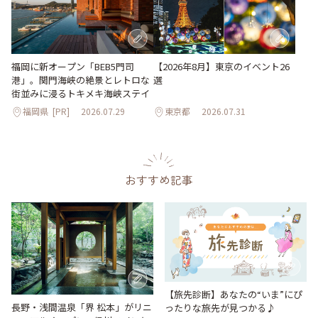
【2026年8月】東京のイベント26
福岡に新オープン「BEB5門司
選
港」。関門海峡の絶景とレトロな
街並みに浸るトキメキ海峡ステイ
福岡県
[PR]
2026.07.29
東京都
2026.07.31
おすすめ記事
【旅先診断】あなたの“いま”にぴ
長野・浅間温泉「界 松本」がリニ
ったりな旅先が見つかる♪