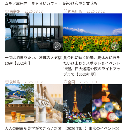
舗のひんやり甘味も
ムを／高円寺「まぁるいカフェ」
東京都
2026.08.03
神奈川県
2026.08.02
一度は泊まりたい、茨城の人気宿
黄金色に輝く絶景。夏休みに行き
10選【2026年】
たいひまわりスポット＆イベント
15選。巨大迷路や夜のライトアッ
プまで【2026年夏】
茨城県
2026.08.02
全国
2026.08.01
大人の醸造所見学ができる♪新オ
【2026年8月】東京のイベント26