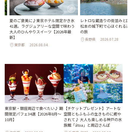
い
夏のご褒美に♪東京ホテル限定かき氷
レトロな蔵造りの街並みと国
。巨
41選。ラグジュアリーな空間で味わう
松本の城下町で心ほぐれる週末
26
大人のひんやりスイーツ【2026年最
の旅
新】
長野県
2026.07.28
東京都
2026.08.04
東京駅・銀座周辺で食べたい♪ 期
【チケットプレゼント】アートな
間限定パフェ34選【2026年8月～
空間ともふもふの生きものに癒や
10月】
されて♪ 大人も楽しめる神戸の水
族館「átoa」と周辺さんぽ