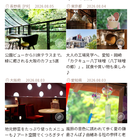
長野県
[PR]
2026.08.05
東京都
2026.08.04
公園ビューから川床テラスまで。
大人の工場見学へ、愛知・岡崎
緑に癒される大阪のカフェ5選
「カクキュー八丁味噌（八丁味噌
の郷）」。試食や買い物も楽しみ
♪
大阪府
2026.08.03
愛知県
2026.08.03
風鈴の音色に誘われて歩く夏の鎌
地元野菜をたっぷり使ったメニュ
倉さんぽ♪由緒ある社の参拝と老
ーも♪アート空間でくつろぎタイ