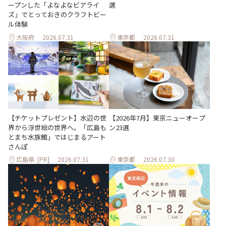
ープンした「よなよなビアライ
選
ズ」でとっておきのクラフトビー
ル体験
大阪府
2026.07.31
東京都
2026.07.31
【チケットプレゼント】水辺の世
【2026年7月】東京ニューオープ
界から浮世絵の世界へ。「広島も
ン23選
とまち水族館」ではじまるアート
さんぽ
広島県
[PR]
2026.07.31
東京都
2026.07.30