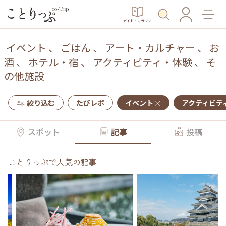
ガイド・マガジン
イベント
、
ごはん
、
アート・カルチャー
、
お
酒
、
ホテル・宿
、
アクティビティ・体験
、
そ
の他施設
絞り込む
たびレポ
イベント
アクティビテ
スポット
記事
投稿
ことりっぷで人気の記事