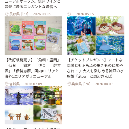
ューアルオープン。信州ワインと
音楽に浸るエレガントな湯宿へ
長野県
[PR]
2026.08.05
2026.05.15
【改訂版発売♪】「角館・盛岡」
【チケットプレゼント】アートな
「仙台」「鎌倉」「伊豆」「軽井
空間ともふもふの生きものに癒や
沢」「伊勢志摩」国内6エリアと
されて♪ 大人も楽しめる神戸の水
海外1エリアがリニューアル
族館「átoa」と周辺さんぽ
宮城県
2026.07.09
兵庫県
[PR]
2026.08.07