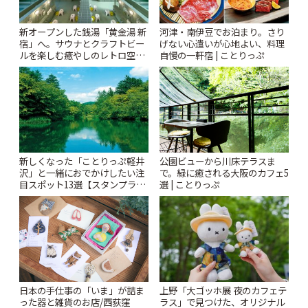
新オープンした銭湯「黄金湯 新
河津・南伊豆でお泊まり。さり
宿」へ。サウナとクラフトビー
げない心遣いが心地よい、料理
ルを楽しむ癒やしのレトロ空間
自慢の一軒宿 | ことりっぷ
| ことりっぷ
新しくなった「ことりっぷ軽井
公園ビューから川床テラスま
沢」と一緒におでかけしたい注
で。緑に癒される大阪のカフェ5
目スポット13選【スタンプラリ
選 | ことりっぷ
ー開催中】 | ことりっぷ
日本の手仕事の「いま」が詰ま
上野「大ゴッホ展 夜のカフェテ
った器と雑貨のお店/西荻窪
ラス」で見つけた、オリジナル