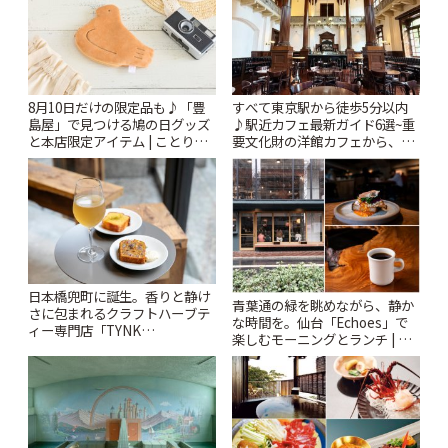
8月10日だけの限定品も♪「豊
すべて東京駅から徒歩5分以内
島屋」で見つける鳩の日グッズ
♪駅近カフェ最新ガイド6選~重
と本店限定アイテム | ことりっ
要文化財の洋館カフェから、改
ぷ
札すぐのレトロ喫茶まで~ | こと
りっぷ
日本橋兜町に誕生。香りと静け
青葉通の緑を眺めながら、静か
さに包まれるクラフトハーブテ
な時間を。仙台「Echoes」で
ィー専門店「TYNK
楽しむモーニングとランチ | こ
Kabutocho」 | ことりっぷ
とりっぷ