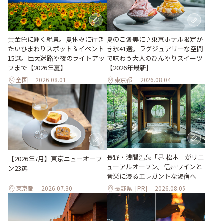
黄金色に輝く絶景。夏休みに行き
夏のご褒美に♪東京ホテル限定か
たいひまわりスポット＆イベント
き氷41選。ラグジュアリーな空間
15選。巨大迷路や夜のライトアッ
で味わう大人のひんやりスイーツ
プまで【2026年夏】
【2026年最新】
全国
2026.08.01
東京都
2026.08.04
長野・浅間温泉「界 松本」がリニ
【2026年7月】東京ニューオープ
ューアルオープン。信州ワインと
ン23選
音楽に浸るエレガントな湯宿へ
東京都
2026.07.30
長野県
[PR]
2026.08.05