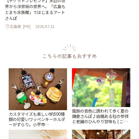
【チケットプレゼント】水辺の世
界から浮世絵の世界へ。「広島も
とまち水族館」ではじまるアート
さんぽ
広島県
[PR]
2026.07.31
こちらの記事もおすすめ
風鈴の音色に誘われて歩く夏の
カスタマイズも楽しい!約500種
鎌倉さんぽ♪由緒ある社の参拝
類の可愛いワッペンキーホルダ
と老舗のひんやり甘味も | こと
ーがずらり。小平市
りっぷ
「Kimamaya T&K」 | ことりっ
ぷ