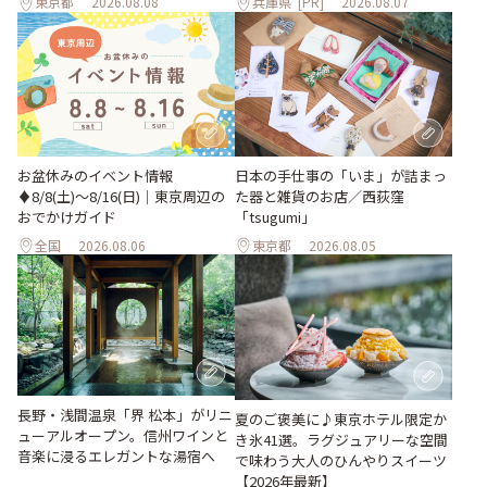
東京都
2026.08.08
兵庫県
[PR]
2026.08.07
お盆休みのイベント情報
日本の手仕事の「いま」が詰まっ
♦︎8/8(土)〜8/16(日)｜東京周辺の
た器と雑貨のお店／西荻窪
おでかけガイド
「tsugumi」
全国
2026.08.06
東京都
2026.08.05
長野・浅間温泉「界 松本」がリニ
夏のご褒美に♪東京ホテル限定か
ューアルオープン。信州ワインと
き氷41選。ラグジュアリーな空間
音楽に浸るエレガントな湯宿へ
で味わう大人のひんやりスイーツ
【2026年最新】