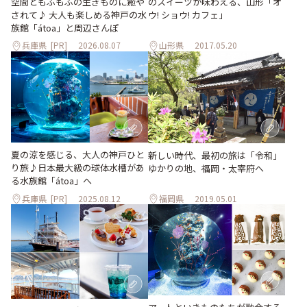
空間ともふもふの生きものに癒や
のスイーツが味わえる、山形「オ
されて♪ 大人も楽しめる神戸の水
ウ! ショウ! カフェ」
族館「átoa」と周辺さんぽ
兵庫県
[PR]
2026.08.07
山形県
2017.05.20
夏の涼を感じる、大人の神戸ひと
新しい時代、最初の旅は「令和」
り旅♪日本最大級の球体水槽があ
ゆかりの地、福岡・太宰府へ
る水族館「átoa」へ
兵庫県
[PR]
2025.08.12
福岡県
2019.05.01