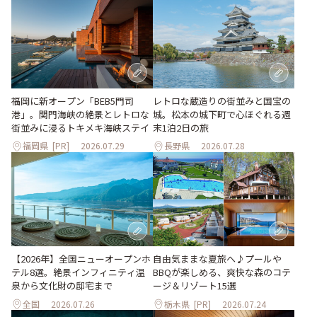
福岡に新オープン「BEB5門司
レトロな蔵造りの街並みと国宝の
港」。関門海峡の絶景とレトロな
城。松本の城下町で心ほぐれる週
街並みに浸るトキメキ海峡ステイ
末1泊2日の旅
福岡県
[PR]
2026.07.29
長野県
2026.07.28
自由気ままな夏旅へ♪プールや
【2026年】全国ニューオープンホ
BBQが楽しめる、爽快な森のコテ
テル8選。絶景インフィニティ温
ージ＆リゾート15選
泉から文化財の邸宅まで
全国
2026.07.26
栃木県
[PR]
2026.07.24