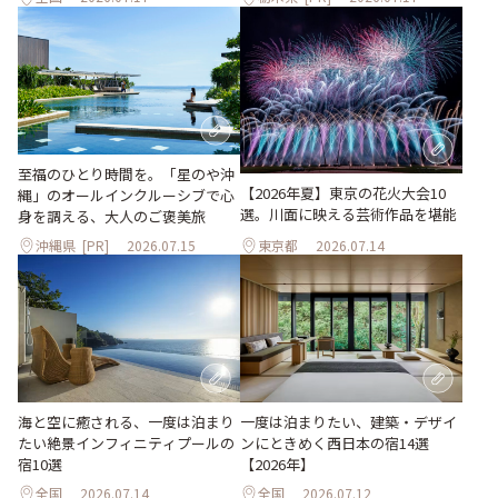
至福のひとり時間を。「星のや沖
【2026年夏】東京の花火大会10
縄」のオールインクルーシブで心
選。川面に映える芸術作品を堪能
身を調える、大人のご褒美旅
沖縄県
[PR]
2026.07.15
東京都
2026.07.14
海と空に癒される、一度は泊まり
一度は泊まりたい、建築・デザイ
たい絶景インフィニティプールの
ンにときめく西日本の宿14選
宿10選
【2026年】
全国
2026.07.14
全国
2026.07.12