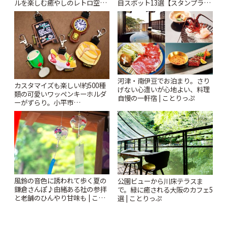
ルを楽しむ癒やしのレトロ空間
目スポット13選【スタンプラリ
| ことりっぷ
ー開催中】 | ことりっぷ
河津・南伊豆でお泊まり。さり
カスタマイズも楽しい!約500種
げない心遣いが心地よい、料理
類の可愛いワッペンキーホルダ
自慢の一軒宿 | ことりっぷ
ーがずらり。小平市
「Kimamaya T&K」 | ことりっ
ぷ
風鈴の音色に誘われて歩く夏の
公園ビューから川床テラスま
鎌倉さんぽ♪由緒ある社の参拝
で。緑に癒される大阪のカフェ5
と老舗のひんやり甘味も | こと
選 | ことりっぷ
りっぷ