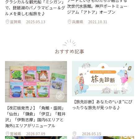
アートといきものたちが融合する
クラシカルな観光船「ミシガン」
次世代水族館。神戸ポートミュー
で、琵琶湖のパノラマビュー＆グ
ジアム「アトア」オープン
ルメを楽しむ船旅を♪
滋賀県
2025.05.13
兵庫県
2021.10.31
おすすめ記事
【旅先診断】あなたの“いま”にぴ
ったりな旅先が見つかる♪
【改訂版発売♪】「角館・盛岡」
「仙台」「鎌倉」「伊豆」「軽井
沢」「伊勢志摩」国内6エリアと
海外1エリアがリニューアル
宮城県
2026.07.09
2026.05.15