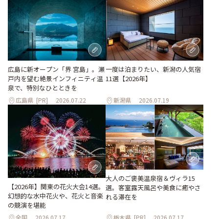
一度は泊まりたい、新潟の人気宿
広島に新オープン「界 宮島」。瀬
11選【2026年】
戸内を望む絶景インフィニティ温
泉で、特別なひとときを
広島県
[PR]
2026.07.22
新潟県
2026.07.19
大人のご褒美温泉宿＆ヴィラ15
【2026年】関東の花火大会14選。
選。客室露天風呂や美食に癒やさ
幻想的な水中花火や、花火と音楽
れる滞在を
の競演を堪能
全国
2026.07.17
栃木県
[PR]
2026.07.17