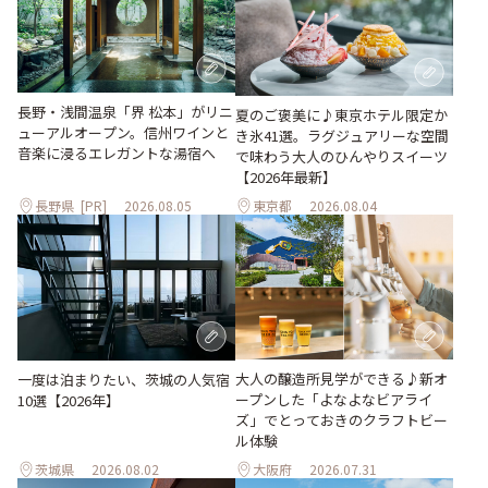
長野・浅間温泉「界 松本」がリニ
夏のご褒美に♪東京ホテル限定か
ューアルオープン。信州ワインと
き氷41選。ラグジュアリーな空間
音楽に浸るエレガントな湯宿へ
で味わう大人のひんやりスイーツ
【2026年最新】
長野県
[PR]
2026.08.05
東京都
2026.08.04
大人の醸造所見学ができる♪新オ
一度は泊まりたい、茨城の人気宿
ープンした「よなよなビアライ
10選【2026年】
ズ」でとっておきのクラフトビー
ル体験
茨城県
2026.08.02
大阪府
2026.07.31