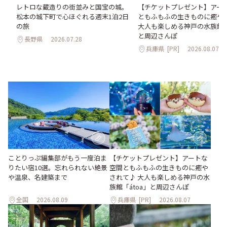
氷
レトロな蔵造りの街並みと国宝の城。
【チケットプレゼント】アー
わう
松本の城下町で心ほぐれる週末1泊2日
ともふもふの生きものに癒や
最
の旅
大人も楽しめる神戸の水族館「á
と周辺さんぽ
長野県
2026.07.28
兵庫県
[PR]
2026.08.07
ことりっぷ編集部がもう一度泊ま
【チケットプレゼント】アートな
りたい宿10選。忘れられない絶景
空間ともふもふの生きものに癒や
や温泉、名建築まで
されて♪ 大人も楽しめる神戸の水
族館「átoa」と周辺さんぽ
全国
2026.08.09
兵庫県
[PR]
2026.08.07