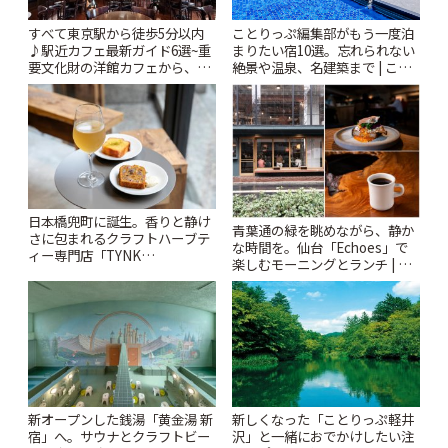
すべて東京駅から徒歩5分以内
ことりっぷ編集部がもう一度泊
♪駅近カフェ最新ガイド6選~重
まりたい宿10選。忘れられない
要文化財の洋館カフェから、改
絶景や温泉、名建築まで | こと
札すぐのレトロ喫茶まで~ | こと
りっぷ
りっぷ
日本橋兜町に誕生。香りと静け
青葉通の緑を眺めながら、静か
さに包まれるクラフトハーブテ
な時間を。仙台「Echoes」で
ィー専門店「TYNK
楽しむモーニングとランチ | こ
Kabutocho」 | ことりっぷ
とりっぷ
新オープンした銭湯「黄金湯 新
新しくなった「ことりっぷ軽井
宿」へ。サウナとクラフトビー
沢」と一緒におでかけしたい注