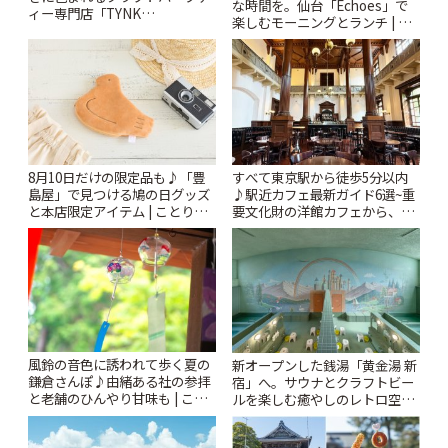
な時間を。仙台「Echoes」で
ィー専門店「TYNK
楽しむモーニングとランチ | こ
Kabutocho」 | ことりっぷ
とりっぷ
8月10日だけの限定品も♪「豊
すべて東京駅から徒歩5分以内
島屋」で見つける鳩の日グッズ
♪駅近カフェ最新ガイド6選~重
と本店限定アイテム | ことりっ
要文化財の洋館カフェから、改
ぷ
札すぐのレトロ喫茶まで~ | こと
りっぷ
風鈴の音色に誘われて歩く夏の
新オープンした銭湯「黄金湯 新
鎌倉さんぽ♪由緒ある社の参拝
宿」へ。サウナとクラフトビー
と老舗のひんやり甘味も | こと
ルを楽しむ癒やしのレトロ空間
りっぷ
| ことりっぷ