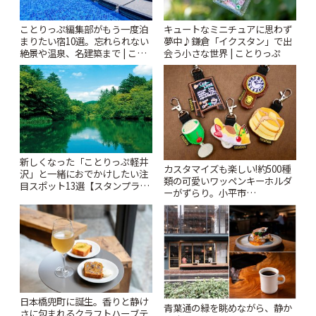
ことりっぷ編集部がもう一度泊
キュートなミニチュアに思わず
まりたい宿10選。忘れられない
夢中♪鎌倉「イクスタン」で出
絶景や温泉、名建築まで | こと
会う小さな世界 | ことりっぷ
りっぷ
新しくなった「ことりっぷ軽井
カスタマイズも楽しい!約500種
沢」と一緒におでかけしたい注
類の可愛いワッペンキーホルダ
目スポット13選【スタンプラリ
ーがずらり。小平市
ー開催中】 | ことりっぷ
「Kimamaya T&K」 | ことりっ
ぷ
日本橋兜町に誕生。香りと静け
青葉通の緑を眺めながら、静か
さに包まれるクラフトハーブテ