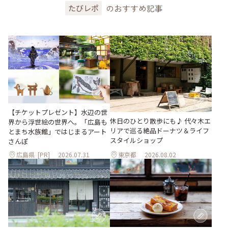
のおすすめ記事
たびレポ
【チケットプレゼント】水辺の世
休日のひとり散歩にも♪ 代々木エ
界から浮世絵の世界へ。「広島も
リアで巡る絶品ドーナツ＆ライフ
とまち水族館」ではじまるアート
スタイルショップ
さんぽ
広島県
[PR]
2026.07.31
東京都
2026.08.02