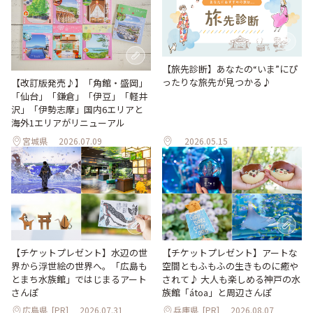
【旅先診断】あなたの“いま”にぴ
ったりな旅先が見つかる♪
【改訂版発売♪】「角館・盛岡」
「仙台」「鎌倉」「伊豆」「軽井
沢」「伊勢志摩」国内6エリアと
海外1エリアがリニューアル
宮城県
2026.07.09
2026.05.15
【チケットプレゼント】水辺の世
【チケットプレゼント】アートな
界から浮世絵の世界へ。「広島も
空間ともふもふの生きものに癒や
とまち水族館」ではじまるアート
されて♪ 大人も楽しめる神戸の水
さんぽ
族館「átoa」と周辺さんぽ
広島県
[PR]
2026.07.31
兵庫県
[PR]
2026.08.07