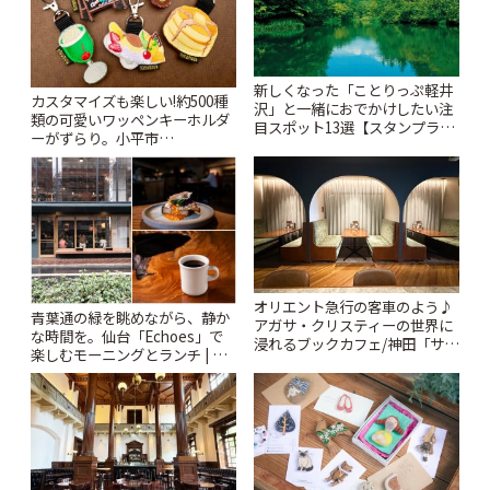
新しくなった「ことりっぷ軽井
カスタマイズも楽しい!約500種
沢」と一緒におでかけしたい注
類の可愛いワッペンキーホルダ
目スポット13選【スタンプラリ
ーがずらり。小平市
ー開催中】 | ことりっぷ
「Kimamaya T&K」 | ことりっ
ぷ
オリエント急行の客車のよう♪
青葉通の緑を眺めながら、静か
アガサ・クリスティーの世界に
な時間を。仙台「Echoes」で
浸れるブックカフェ/神田「サロ
楽しむモーニングとランチ | こ
ンクリスティ」 | ことりっぷ
とりっぷ