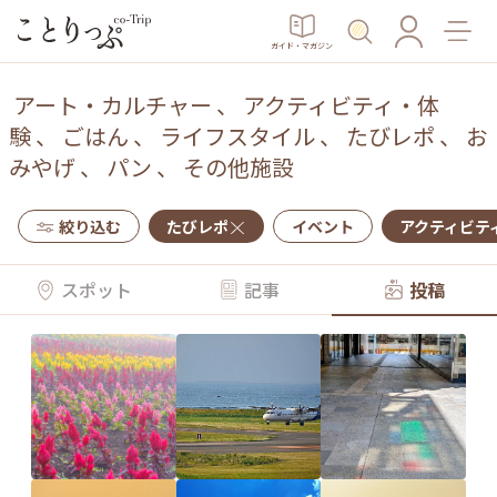
ガイド・マガジン
アート・カルチャー
、
アクティビティ・体
験
、
ごはん
、
ライフスタイル
、
たびレポ
、
お
みやげ
、
パン
、
その他施設
絞り込む
たびレポ
イベント
アクティビテ
スポット
記事
投稿