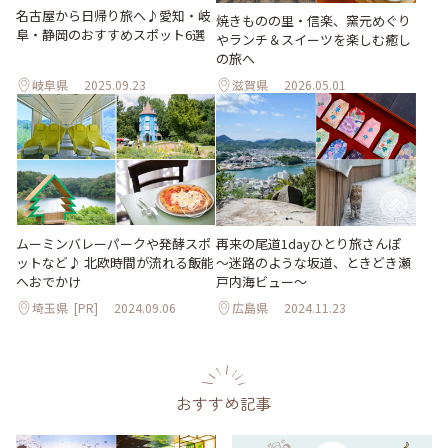
名古屋から日帰り旅へ♪愛知・岐
焼きものの里・信楽、窯元めぐり
阜・静岡のおすすめスポット6選
やランチ＆スイーツを楽しむ癒し
の旅へ
岐阜県
2025.09.23
滋賀県
2026.05.01
ムーミンバレーパークや発酵スポ
再来の尾道1dayひとり旅さんぽ
ットなど♪ 北欧時間が流れる飯能
～迷路のような坂道、ときどき瀬
へおでかけ
戸内海ビュー～
埼玉県
[PR]
2024.09.06
広島県
2024.11.23
おすすめ記事