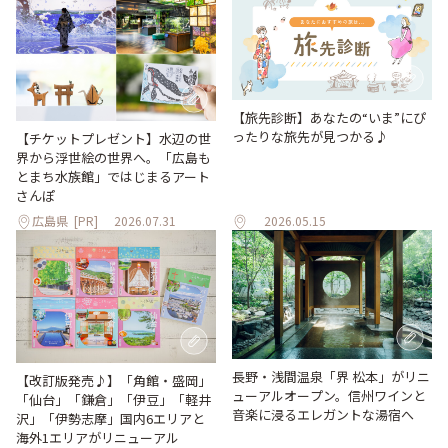
【旅先診断】あなたの“いま”にぴ
ったりな旅先が見つかる♪
【チケットプレゼント】水辺の世
界から浮世絵の世界へ。「広島も
とまち水族館」ではじまるアート
さんぽ
広島県
[PR]
2026.07.31
2026.05.15
長野・浅間温泉「界 松本」がリニ
【改訂版発売♪】「角館・盛岡」
ューアルオープン。信州ワインと
「仙台」「鎌倉」「伊豆」「軽井
音楽に浸るエレガントな湯宿へ
沢」「伊勢志摩」国内6エリアと
海外1エリアがリニューアル