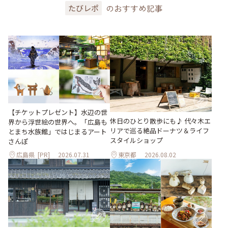
のおすすめ記事
たびレポ
【チケットプレゼント】水辺の世
休日のひとり散歩にも♪ 代々木エ
界から浮世絵の世界へ。「広島も
リアで巡る絶品ドーナツ＆ライフ
とまち水族館」ではじまるアート
スタイルショップ
さんぽ
広島県
[PR]
2026.07.31
東京都
2026.08.02