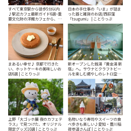
すべて東京駅から徒歩5分以内
日本の手仕事の「いま」が詰ま
♪駅近カフェ最新ガイド6選~重
った器と雑貨のお店/西荻窪
要文化財の洋館カフェから、改
「tsugumi」 | ことりっぷ
札すぐのレトロ喫茶まで~ | こと
りっぷ
まあるい幸せ♪ 京都で行きた
新オープンした銭湯「黄金湯 新
い、ホットケーキの美味しいお
宿」へ。サウナとクラフトビー
店6選 | ことりっぷ
ルを楽しむ癒やしのレトロ空間
| ことりっぷ
上野「大ゴッホ展 夜のカフェテ
名物いなり寿司やスイーツの食
ラス」で見つけた、オリジナル
べ歩きも楽しい♪愛知・豊川稲
限定グッズ10選 | ことりっぷ
荷参道さんぽ | ことりっぷ