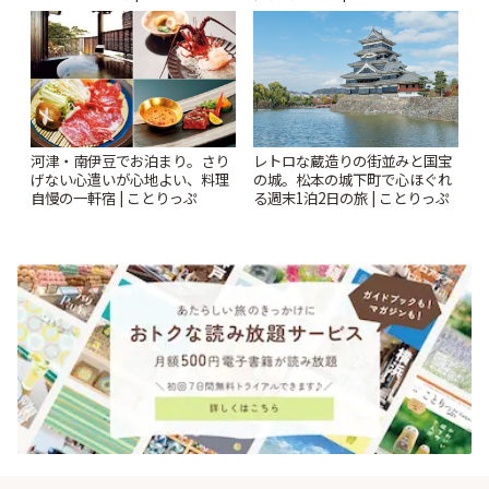
河津・南伊豆でお泊まり。さり
レトロな蔵造りの街並みと国宝
げない心遣いが心地よい、料理
の城。松本の城下町で心ほぐれ
自慢の一軒宿 | ことりっぷ
る週末1泊2日の旅 | ことりっぷ