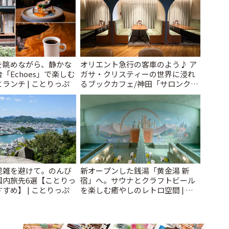
を眺めながら、静かな
オリエント急行の客車のよう♪ ア
「Echoes」で楽しむ
ガサ・クリスティーの世界に浸れ
ランチ | ことりっぷ
るブックカフェ/神田「サロンクリ
スティ」 | ことりっぷ
混雑を避けて。のんび
新オープンした銭湯「黄金湯 新
国内旅先6選【ことりっ
宿」へ。サウナとクラフトビール
すめ】 | ことりっぷ
を楽しむ癒やしのレトロ空間 | こ
とりっぷ