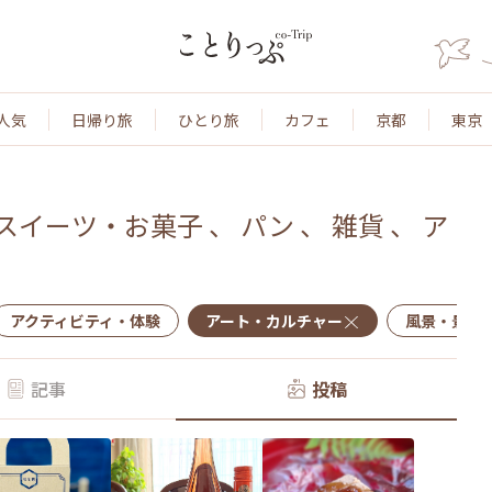
人気
日帰り旅
ひとり旅
カフェ
京都
東京
スイーツ・お菓子
、
パン
、
雑貨
、
ア
アクティビティ・体験
アート・カルチャー
風景・景色
記事
投稿