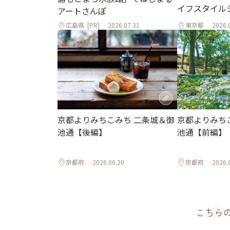
イフスタイル
アートさんぽ
広島県
[PR]
2026.07.31
東京都
2026.
京都よりみちこみち 二条城＆御
京都よりみち
池通【後編】
池通【前編】
京都府
2026.06.20
京都府
2026.
こちら