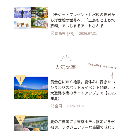
【チケットプレゼント】水辺の世界か
ら浮世絵の世界へ。「広島もとまち水
族館」ではじまるアートさんぽ
広島県
[PR]
2026.07.31
人気記事
1
黄金色に輝く絶景。夏休みに行きたい
ひまわりスポット＆イベント15選。巨
大迷路や夜のライトアップまで【2026
年夏】
全国
2026.08.01
2
夏のご褒美に♪東京ホテル限定かき氷
41選。ラグジュアリーな空間で味わう