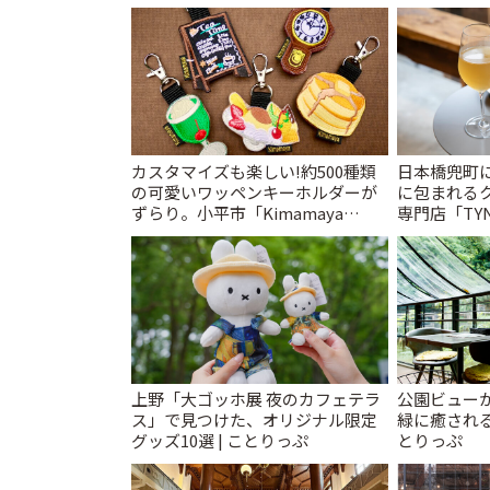
カスタマイズも楽しい!約500種類
日本橋兜町
の可愛いワッペンキーホルダーが
に包まれる
ずらり。小平市「Kimamaya
専門店「TYNK
T&K」 | ことりっぷ
とりっぷ
上野「大ゴッホ展 夜のカフェテラ
公園ビュー
ス」で見つけた、オリジナル限定
緑に癒される
グッズ10選 | ことりっぷ
とりっぷ