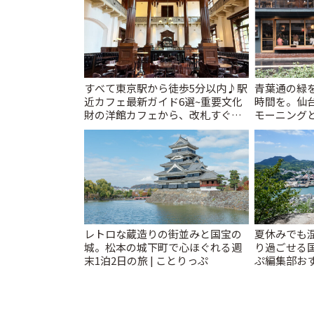
すべて東京駅から徒歩5分以内♪駅
青葉通の緑
近カフェ最新ガイド6選~重要文化
時間を。仙台
財の洋館カフェから、改札すぐの
モーニングと
レトロ喫茶まで~ | ことりっぷ
レトロな蔵造りの街並みと国宝の
夏休みでも
城。松本の城下町で心ほぐれる週
り過ごせる
末1泊2日の旅 | ことりっぷ
ぷ編集部おす