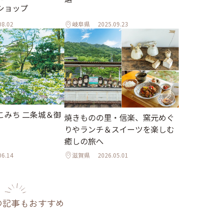
ショップ
08.02
岐阜県
2025.09.23
こみち 二条城＆御
焼きものの里・信楽、窯元めぐ
りやランチ＆スイーツを楽しむ
癒しの旅へ
06.14
滋賀県
2026.05.01
の記事もおすすめ