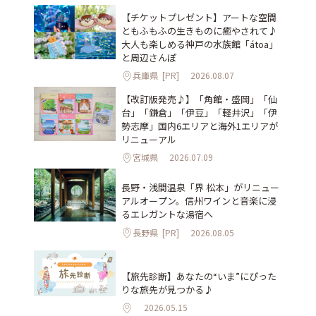
【チケットプレゼント】アートな空間
ともふもふの生きものに癒やされて♪
大人も楽しめる神戸の水族館「átoa」
と周辺さんぽ
兵庫県
[PR]
2026.08.07
【改訂版発売♪】「角館・盛岡」「仙
台」「鎌倉」「伊豆」「軽井沢」「伊
勢志摩」国内6エリアと海外1エリアが
リニューアル
宮城県
2026.07.09
長野・浅間温泉「界 松本」がリニュー
アルオープン。信州ワインと音楽に浸
るエレガントな湯宿へ
長野県
[PR]
2026.08.05
【旅先診断】あなたの“いま”にぴった
りな旅先が見つかる♪
2026.05.15