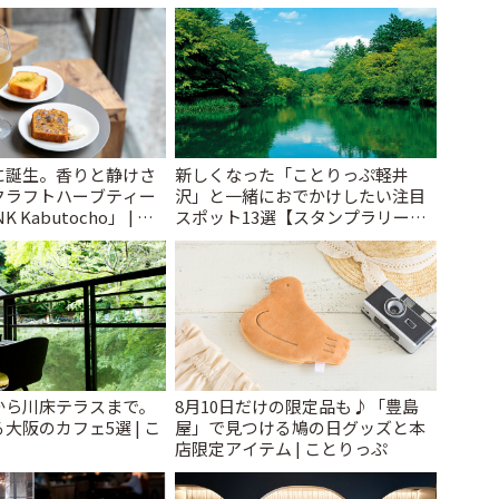
に誕生。香りと静けさ
新しくなった「ことりっぷ軽井
クラフトハーブティー
沢」と一緒におでかけしたい注目
 Kabutocho」 | こ
スポット13選【スタンプラリー開
催中】 | ことりっぷ
から川床テラスまで。
8月10日だけの限定品も♪「豊島
大阪のカフェ5選 | こ
屋」で見つける鳩の日グッズと本
店限定アイテム | ことりっぷ