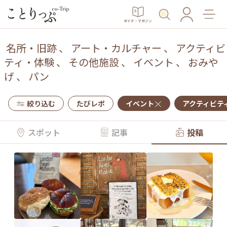
ガイド・マガジン
名所・旧跡
、
アート・カルチャー
、
アクティビ
ティ・体験
、
その他施設
、
イベント
、
おみや
げ
、
パン
絞り込む
たびレポ
イベント
アクティビテ
スポット
記事
投稿