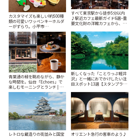
すべて東京駅から徒歩5分以内
カスタマイズも楽しい!約500種
♪駅近カフェ最新ガイド6選~重
類の可愛いワッペンキーホルダ
要文化財の洋館カフェから、改
ーがずらり。小平市
札すぐのレトロ喫茶まで~ | こと
「Kimamaya T&K」 | ことりっ
りっぷ
ぷ
新しくなった「ことりっぷ軽井
青葉通の緑を眺めながら、静か
沢」と一緒におでかけしたい注
な時間を。仙台「Echoes」で
目スポット13選【スタンプラリ
楽しむモーニングとランチ | こ
ー開催中】 | ことりっぷ
とりっぷ
レトロな蔵造りの街並みと国宝
オリエント急行の客車のよう♪