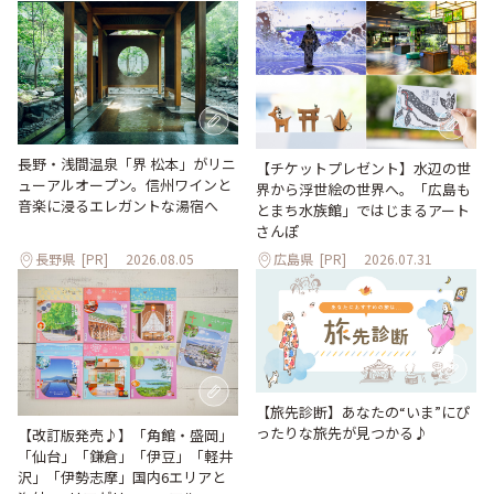
長野・浅間温泉「界 松本」がリニ
【チケットプレゼント】水辺の世
ューアルオープン。信州ワインと
界から浮世絵の世界へ。「広島も
音楽に浸るエレガントな湯宿へ
とまち水族館」ではじまるアート
さんぽ
長野県
[PR]
2026.08.05
広島県
[PR]
2026.07.31
【旅先診断】あなたの“いま”にぴ
ったりな旅先が見つかる♪
【改訂版発売♪】「角館・盛岡」
「仙台」「鎌倉」「伊豆」「軽井
沢」「伊勢志摩」国内6エリアと