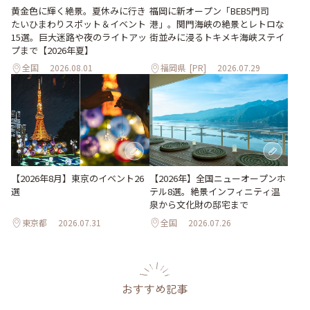
黄金色に輝く絶景。夏休みに行き
福岡に新オープン「BEB5門司
たいひまわりスポット＆イベント
港」。関門海峡の絶景とレトロな
15選。巨大迷路や夜のライトアッ
街並みに浸るトキメキ海峡ステイ
プまで【2026年夏】
全国
2026.08.01
福岡県
[PR]
2026.07.29
【2026年8月】東京のイベント26
【2026年】全国ニューオープンホ
選
テル8選。絶景インフィニティ温
泉から文化財の邸宅まで
東京都
2026.07.31
全国
2026.07.26
おすすめ記事