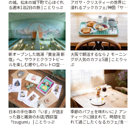
の城。松本の城下町で心ほぐれ
アガサ・クリスティーの世界に
る週末1泊2日の旅 | ことりっぷ
浸れるブックカフェ/神田「サロ
ンクリスティ」 | ことりっぷ
新オープンした銭湯「黄金湯 新
大阪で朝活するなら♪ モーニン
宿」へ。サウナとクラフトビー
グが人気のカフェ5選 | ことりっ
ルを楽しむ癒やしのレトロ空間
ぷ
| ことりっぷ
日本の手仕事の「いま」が詰ま
季節のパフェを味わいに♪ アン
った器と雑貨のお店/西荻窪
ティークに囲まれて、時間を忘
「tsugumi」 | ことりっぷ
れて過ごしたくなるカフェ/浅草
「annorum cafe」 | ことりっぷ