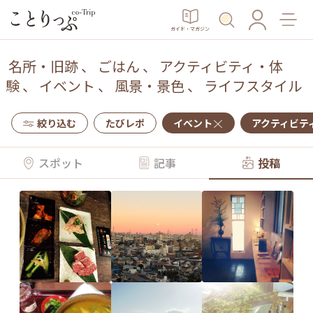
ガイド・マガジン
名所・旧跡
、
ごはん
、
アクティビティ・体
験
、
イベント
、
風景・景色
、
ライフスタイル
絞り込む
たびレポ
イベント
アクティビテ
スポット
記事
投稿