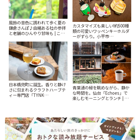
風鈴の音色に誘われて歩く夏の
カスタマイズも楽しい!約500種
鎌倉さんぽ♪由緒ある社の参拝
類の可愛いワッペンキーホルダ
と老舗のひんやり甘味も | こと
ーがずらり。小平市
りっぷ
「Kimamaya T&K」 | ことりっ
ぷ
日本橋兜町に誕生。香りと静け
青葉通の緑を眺めながら、静か
さに包まれるクラフトハーブテ
な時間を。仙台「Echoes」で
ィー専門店「TYNK
楽しむモーニングとランチ | こ
Kabutocho」 | ことりっぷ
とりっぷ