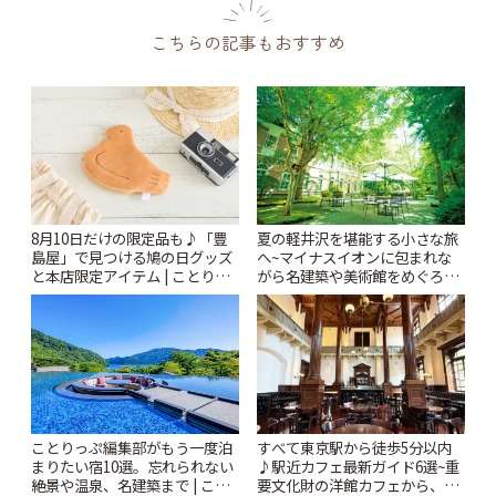
こちらの記事もおすすめ
8月10日だけの限定品も♪「豊
夏の軽井沢を堪能する小さな旅
島屋」で見つける鳩の日グッズ
へ~マイナスイオンに包まれな
と本店限定アイテム | ことりっ
がら名建築や美術館をめぐろう
ぷ
~ | ことりっぷ
ことりっぷ編集部がもう一度泊
すべて東京駅から徒歩5分以内
まりたい宿10選。忘れられない
♪駅近カフェ最新ガイド6選~重
絶景や温泉、名建築まで | こと
要文化財の洋館カフェから、改