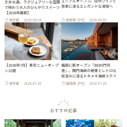
ューアルオープン。信州ワインと
き氷41選。ラグジュアリーな空間
音楽に浸るエレガントな湯宿へ
で味わう大人のひんやりスイーツ
【2026年最新】
東京都
2026.08.04
長野県
[PR]
2026.08.05
【2026年7月】東京ニューオープ
福岡に新オープン「BEB5門司
ン23選
港」。関門海峡の絶景とレトロな
街並みに浸るトキメキ海峡ステイ
東京都
2026.07.30
福岡県
[PR]
2026.07.29
おすすめ記事