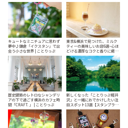
りっぷ
札すぐのレトロ喫茶まで~ | こと
りっぷ
キュートなミニチュアに思わず
東京&横浜で見つけた、ミルク
夢中♪鎌倉「イクスタン」で出
ティーの美味しいお店6選~心ほ
会う小さな世界 | ことりっぷ
どける濃厚なコクと香りに癒や
されるティータイム~ | ことりっ
ぷ
歴史建築のレトロなシャンデリ
新しくなった「ことりっぷ軽井
アの下で過ごす横浜のカフェ時
沢」と一緒におでかけしたい注
間「CRAFT. 」 | ことりっぷ
目スポット13選【スタンプラリ
ー開催中】 | ことりっぷ