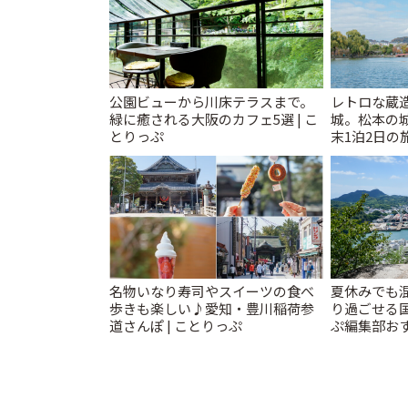
公園ビューから川床テラスまで。
レトロな蔵
緑に癒される大阪のカフェ5選 | こ
城。松本の
とりっぷ
末1泊2日の旅
名物いなり寿司やスイーツの食べ
夏休みでも
歩きも楽しい♪愛知・豊川稲荷参
り過ごせる
道さんぽ | ことりっぷ
ぷ編集部おす