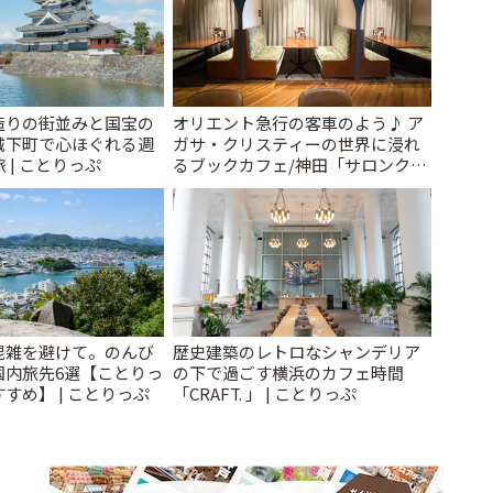
造りの街並みと国宝の
オリエント急行の客車のよう♪ ア
城下町で心ほぐれる週
ガサ・クリスティーの世界に浸れ
 | ことりっぷ
るブックカフェ/神田「サロンクリ
スティ」 | ことりっぷ
混雑を避けて。のんび
歴史建築のレトロなシャンデリア
国内旅先6選【ことりっ
の下で過ごす横浜のカフェ時間
すめ】 | ことりっぷ
「CRAFT. 」 | ことりっぷ