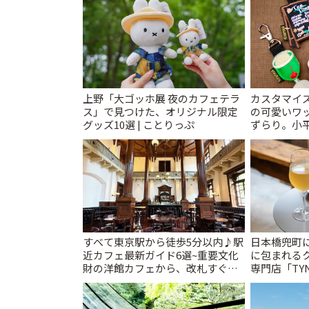
上野「大ゴッホ展 夜のカフェテラ
カスタマイズ
ス」で見つけた、オリジナル限定
の可愛いワ
グッズ10選 | ことりっぷ
ずらり。小平市
T&K」 | 
すべて東京駅から徒歩5分以内♪駅
日本橋兜町
近カフェ最新ガイド6選~重要文化
に包まれる
財の洋館カフェから、改札すぐの
専門店「TYNK
レトロ喫茶まで~ | ことりっぷ
とりっぷ