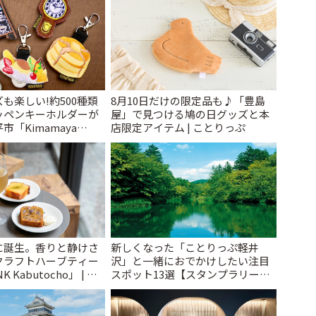
も楽しい!約500種類
8月10日だけの限定品も♪「豊島
ッペンキーホルダーが
屋」で見つける鳩の日グッズと本
「Kimamaya
店限定アイテム | ことりっぷ
ことりっぷ
に誕生。香りと静けさ
新しくなった「ことりっぷ軽井
クラフトハーブティー
沢」と一緒におでかけしたい注目
 Kabutocho」 | こ
スポット13選【スタンプラリー開
催中】 | ことりっぷ