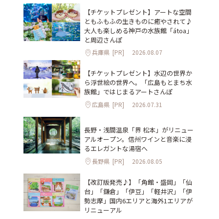
【チケットプレゼント】アートな空間
ともふもふの生きものに癒やされて♪
大人も楽しめる神戸の水族館「átoa」
と周辺さんぽ
兵庫県
[PR]
2026.08.07
【チケットプレゼント】水辺の世界か
ら浮世絵の世界へ。「広島もとまち水
族館」ではじまるアートさんぽ
広島県
[PR]
2026.07.31
長野・浅間温泉「界 松本」がリニュー
アルオープン。信州ワインと音楽に浸
るエレガントな湯宿へ
長野県
[PR]
2026.08.05
【改訂版発売♪】「角館・盛岡」「仙
台」「鎌倉」「伊豆」「軽井沢」「伊
勢志摩」国内6エリアと海外1エリアが
リニューアル