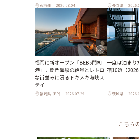
東京都
2026.08.04
長野県
2026.
福岡に新オープン「BEB5門司
一度は泊まり
港」。関門海峡の絶景とレトロ
宿10選【202
な街並みに浸るトキメキ海峡ス
テイ
福岡県
[PR]
2026.07.29
茨城県
2026.
こちら