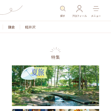
探す
プロフィール
メニュー
鎌倉
軽井沢
特集
名所・旧跡
温泉・スパ
その他施設
ごはん
カ