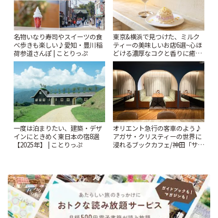
名物いなり寿司やスイーツの食
東京&横浜で見つけた、ミルク
べ歩きも楽しい♪愛知・豊川稲
ティーの美味しいお店6選~心ほ
荷参道さんぽ | ことりっぷ
どける濃厚なコクと香りに癒や
されるティータイム~ | ことりっ
ぷ
一度は泊まりたい、建築・デザ
オリエント急行の客車のよう♪
インにときめく東日本の宿8選
アガサ・クリスティーの世界に
【2025年】 | ことりっぷ
浸れるブックカフェ/神田「サロ
ンクリスティ」 | ことりっぷ