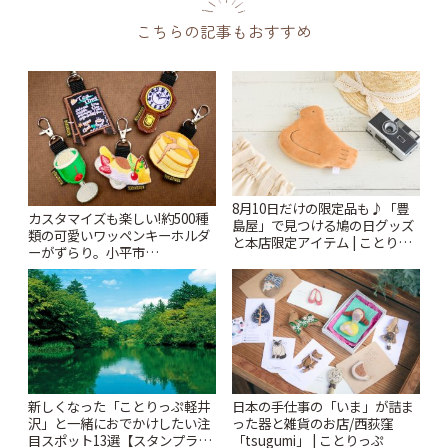
こちらの記事もおすすめ
8月10日だけの限定品も♪「豊
カスタマイズも楽しい!約500種
島屋」で見つける鳩の日グッズ
類の可愛いワッペンキーホルダ
と本店限定アイテム | ことりっ
ーがずらり。小平市
ぷ
「Kimamaya T&K」 | ことりっ
ぷ
新しくなった「ことりっぷ軽井
日本の手仕事の「いま」が詰ま
沢」と一緒におでかけしたい注
った器と雑貨のお店/西荻窪
目スポット13選【スタンプラリ
「tsugumi」 | ことりっぷ