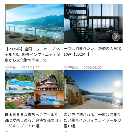
一度は泊まりたい、茨城の人気宿
【2026年】全国ニューオープンホ
10選【2026年】
テル8選。絶景インフィニティ温
泉から文化財の邸宅まで
全国
2026.07.26
茨城県
2026.08.02
自由気ままな夏旅へ♪プールや
海と空に癒される、一度は泊まり
BBQが楽しめる、爽快な森のコテ
たい絶景インフィニティプールの
ージ＆リゾート15選
宿10選