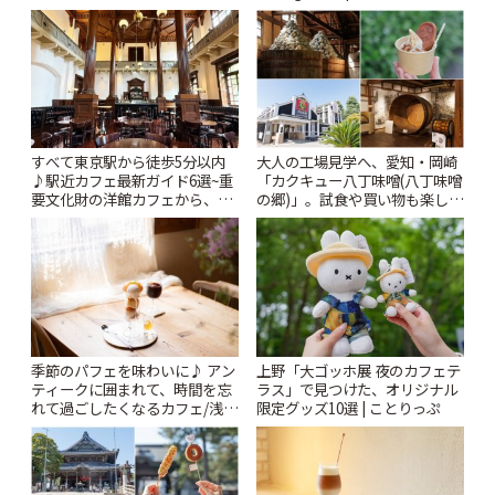
ー開催中】 | ことりっぷ
すべて東京駅から徒歩5分以内
大人の工場見学へ、愛知・岡崎
♪駅近カフェ最新ガイド6選~重
「カクキュー八丁味噌(八丁味噌
要文化財の洋館カフェから、改
の郷)」。試食や買い物も楽しみ
札すぐのレトロ喫茶まで~ | こと
♪ | ことりっぷ
りっぷ
季節のパフェを味わいに♪ アン
上野「大ゴッホ展 夜のカフェテ
ティークに囲まれて、時間を忘
ラス」で見つけた、オリジナル
れて過ごしたくなるカフェ/浅草
限定グッズ10選 | ことりっぷ
「annorum cafe」 | ことりっぷ