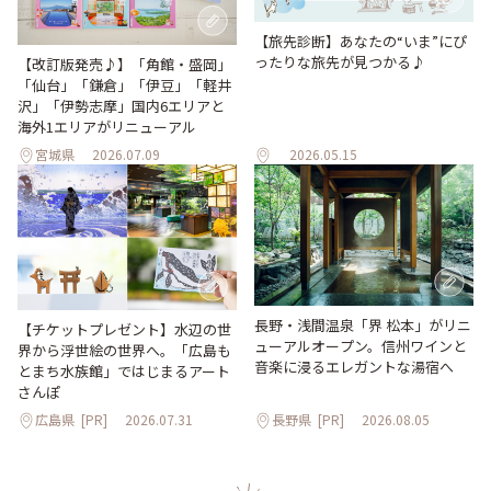
【旅先診断】あなたの“いま”にぴ
ったりな旅先が見つかる♪
【改訂版発売♪】「角館・盛岡」
「仙台」「鎌倉」「伊豆」「軽井
沢」「伊勢志摩」国内6エリアと
海外1エリアがリニューアル
宮城県
2026.07.09
2026.05.15
長野・浅間温泉「界 松本」がリニ
【チケットプレゼント】水辺の世
ューアルオープン。信州ワインと
界から浮世絵の世界へ。「広島も
音楽に浸るエレガントな湯宿へ
とまち水族館」ではじまるアート
さんぽ
広島県
[PR]
2026.07.31
長野県
[PR]
2026.08.05