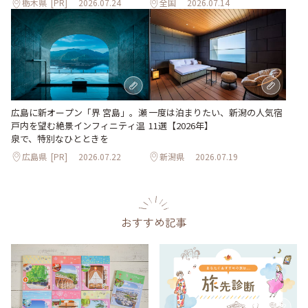
栃木県
[PR]
2026.07.24
全国
2026.07.14
一度は泊まりたい、新潟の人気宿
広島に新オープン「界 宮島」。瀬
11選【2026年】
戸内を望む絶景インフィニティ温
泉で、特別なひとときを
広島県
[PR]
2026.07.22
新潟県
2026.07.19
おすすめ記事