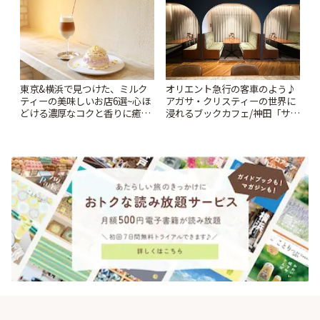
東京&横浜で見つけた、ミルク
オリエント急行の客車のよう♪
ティーの美味しいお店6選~心ほ
アガサ・クリスティーの世界に
どける濃厚なコクと香りに癒や
浸れるブックカフェ/神田「サロ
されるティータイム~ | ことりっ
ンクリスティ」 | ことりっぷ
ぷ