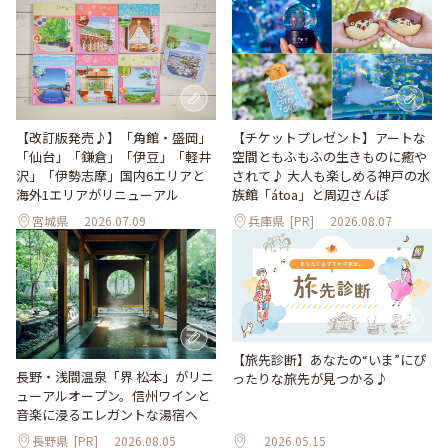
【改訂版発売♪】「角館・盛岡」
【チケットプレゼント】アートな
「仙台」「鎌倉」「伊豆」「軽井
空間ともふもふの生きものに癒や
沢」「伊勢志摩」国内6エリアと
されて♪ 大人も楽しめる神戸の水
海外1エリアがリニューアル
族館「átoa」と周辺さんぽ
宮城県
2026.07.09
兵庫県
[PR]
2026.08.07
【旅先診断】あなたの“いま”にぴ
長野・浅間温泉「界 松本」がリニ
ったりな旅先が見つかる♪
ューアルオープン。信州ワインと
音楽に浸るエレガントな湯宿へ
長野県
[PR]
2026.08.05
2026.05.15