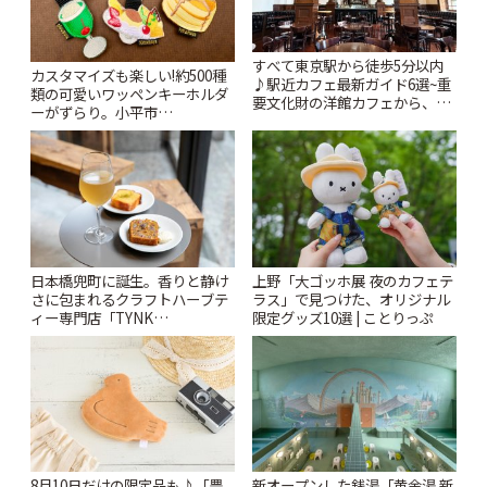
すべて東京駅から徒歩5分以内
カスタマイズも楽しい!約500種
♪駅近カフェ最新ガイド6選~重
類の可愛いワッペンキーホルダ
要文化財の洋館カフェから、改
ーがずらり。小平市
札すぐのレトロ喫茶まで~ | こと
「Kimamaya T&K」 | ことりっ
りっぷ
ぷ
日本橋兜町に誕生。香りと静け
上野「大ゴッホ展 夜のカフェテ
さに包まれるクラフトハーブテ
ラス」で見つけた、オリジナル
ィー専門店「TYNK
限定グッズ10選 | ことりっぷ
Kabutocho」 | ことりっぷ
8月10日だけの限定品も♪「豊
新オープンした銭湯「黄金湯 新