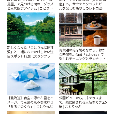
島屋」で見つける鳩の日グッズ
宿」へ。サウナとクラフトビー
と本店限定アイテム | ことりっ
ルを楽しむ癒やしのレトロ空間
ぷ
| ことりっぷ
新しくなった「ことりっぷ軽井
青葉通の緑を眺めながら、静か
沢」と一緒におでかけしたい注
な時間を。仙台「Echoes」で
目スポット13選【スタンプラリ
楽しむモーニングとランチ | こ
ー開催中】 | ことりっぷ
とりっぷ
【北海道】青空に浮かぶ雲をイ
公園ビューから川床テラスま
メージ。てん菜の恵みを味わう
で。緑に癒される大阪のカフェ5
「みるくのくも」 | ことりっぷ
選 | ことりっぷ