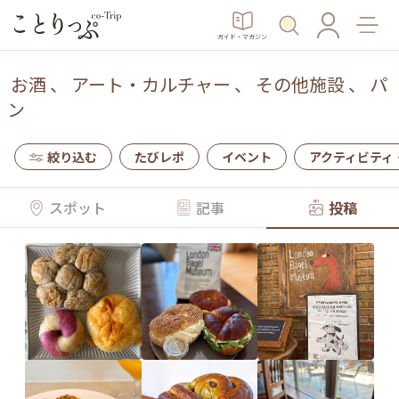
ガイド・マガジン
お酒
、
アート・カルチャー
、
その他施設
、
パ
ン
絞り込む
たびレポ
イベント
アクティビティ
スポット
記事
投稿