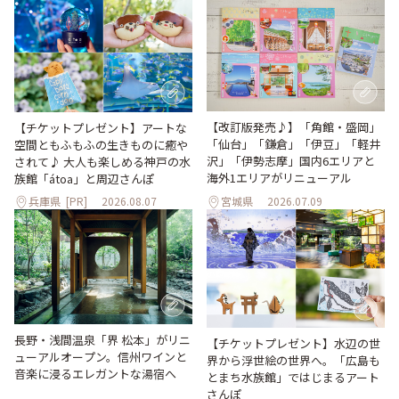
【改訂版発売♪】「角館・盛岡」
【チケットプレゼント】アートな
「仙台」「鎌倉」「伊豆」「軽井
空間ともふもふの生きものに癒や
沢」「伊勢志摩」国内6エリアと
されて♪ 大人も楽しめる神戸の水
海外1エリアがリニューアル
族館「átoa」と周辺さんぽ
兵庫県
[PR]
2026.08.07
宮城県
2026.07.09
長野・浅間温泉「界 松本」がリニ
【チケットプレゼント】水辺の世
ューアルオープン。信州ワインと
界から浮世絵の世界へ。「広島も
音楽に浸るエレガントな湯宿へ
とまち水族館」ではじまるアート
さんぽ