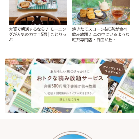
大阪で朝活するなら♪ モーニン
焼きたてスコーン&紅茶が食べ
グが人気のカフェ5選 | ことりっ
飲み放題♪ 森の中にいるような
ぷ
紅茶専門店・自由が丘
「YOTSUBA TEA」でのんびり
時間 | ことりっぷ