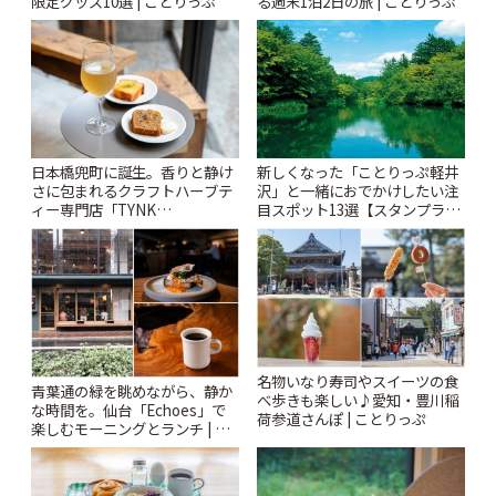
限定グッズ10選 | ことりっぷ
る週末1泊2日の旅 | ことりっぷ
日本橋兜町に誕生。香りと静け
新しくなった「ことりっぷ軽井
さに包まれるクラフトハーブテ
沢」と一緒におでかけしたい注
ィー専門店「TYNK
目スポット13選【スタンプラリ
Kabutocho」 | ことりっぷ
ー開催中】 | ことりっぷ
名物いなり寿司やスイーツの食
青葉通の緑を眺めながら、静か
べ歩きも楽しい♪愛知・豊川稲
な時間を。仙台「Echoes」で
荷参道さんぽ | ことりっぷ
楽しむモーニングとランチ | こ
とりっぷ