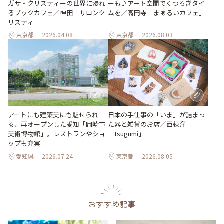
ーも♪アート空間でくつろぎタイ
ガサ・クリスティーの世界に浸れ
ムを／高円寺「まぁるいカフェ」
るブックカフェ／神田「サロンク
リスティ」
東京都
2026.04.08
東京都
2026.08.03
日本の手仕事の「いま」が詰まっ
アートにも建築美にも魅せられ
た器と雑貨のお店／西荻窪
る、再オープンした愛知「岡崎市
「tsugumi」
美術博物館」。レストランやショ
ップも充実
愛知県
2026.07.24
東京都
2026.08.05
おすすめ記事