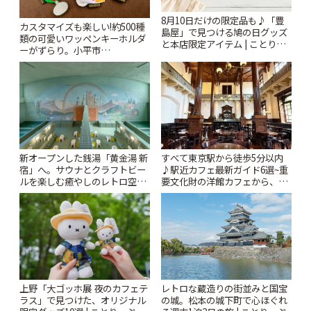
8月10日だけの限定品も♪「豊
カスタマイズも楽しい!約500種
島屋」で見つける鳩の日グッズ
類の可愛いワッペンキーホルダ
と本店限定アイテム | ことりっ
ーがずらり。小平市
ぷ
「Kimamaya T&K」 | ことりっ
ぷ
新オープンした銭湯「黄金湯 新
すべて東京駅から徒歩5分以内
宿」へ。サウナとクラフトビー
♪駅近カフェ最新ガイド6選~重
ルを楽しむ癒やしのレトロ空間
要文化財の洋館カフェから、改
| ことりっぷ
札すぐのレトロ喫茶まで~ | こと
りっぷ
上野「大ゴッホ展 夜のカフェテ
レトロな蔵造りの街並みと国宝
ラス」で見つけた、オリジナル
の城。松本の城下町で心ほぐれ