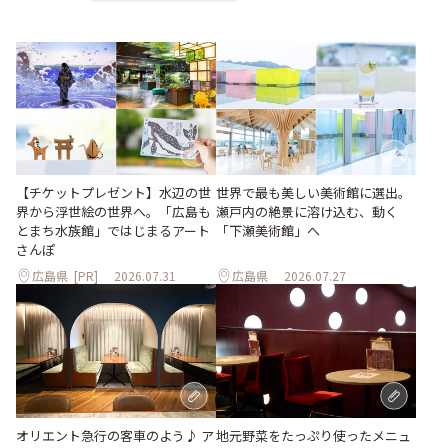
世界で最も美しい美術館に選出。
【チケットプレゼント】水辺の世
瀬戸内の絶景に溶け込む、動く
界から浮世絵の世界へ。「広島も
「下瀬美術館」へ
とまち水族館」ではじまるアート
さんぽ
広島県
[PR]
2026.07.31
広島県
2026.07.27
地元野菜をたっぷり使ったメニュ
オリエント急行の客車のよう♪ ア