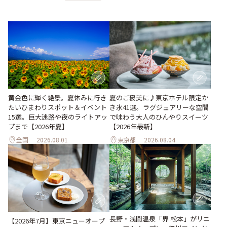
黄金色に輝く絶景。夏休みに行き
夏のご褒美に♪東京ホテル限定か
たいひまわりスポット＆イベント
き氷41選。ラグジュアリーな空間
15選。巨大迷路や夜のライトアッ
で味わう大人のひんやりスイーツ
プまで【2026年夏】
【2026年最新】
全国
2026.08.01
東京都
2026.08.04
長野・浅間温泉「界 松本」がリニ
【2026年7月】東京ニューオープ