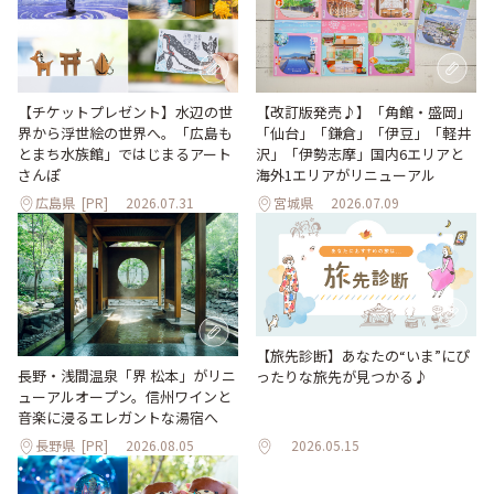
【改訂版発売♪】「角館・盛岡」
【チケットプレゼント】水辺の世
「仙台」「鎌倉」「伊豆」「軽井
界から浮世絵の世界へ。「広島も
沢」「伊勢志摩」国内6エリアと
とまち水族館」ではじまるアート
海外1エリアがリニューアル
さんぽ
広島県
[PR]
2026.07.31
宮城県
2026.07.09
【旅先診断】あなたの“いま”にぴ
長野・浅間温泉「界 松本」がリニ
ったりな旅先が見つかる♪
ューアルオープン。信州ワインと
音楽に浸るエレガントな湯宿へ
長野県
[PR]
2026.08.05
2026.05.15