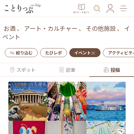
ガイド・マガジン
お酒
、
アート・カルチャー
、
その他施設
、
イ
ベント
絞り込む
たびレポ
イベント
アクティビテ
スポット
記事
投稿