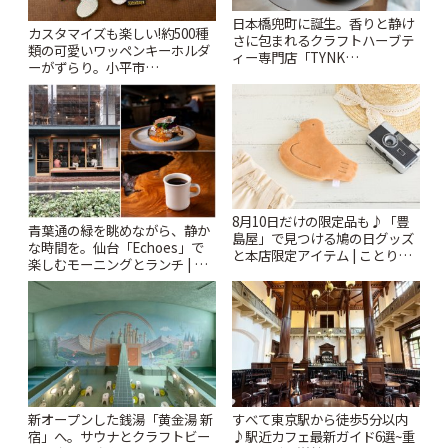
日本橋兜町に誕生。香りと静け
カスタマイズも楽しい!約500種
さに包まれるクラフトハーブテ
類の可愛いワッペンキーホルダ
ィー専門店「TYNK
ーがずらり。小平市
Kabutocho」 | ことりっぷ
「Kimamaya T&K」 | ことりっ
ぷ
8月10日だけの限定品も♪「豊
青葉通の緑を眺めながら、静か
島屋」で見つける鳩の日グッズ
な時間を。仙台「Echoes」で
と本店限定アイテム | ことりっ
楽しむモーニングとランチ | こ
ぷ
とりっぷ
新オープンした銭湯「黄金湯 新
すべて東京駅から徒歩5分以内
宿」へ。サウナとクラフトビー
♪駅近カフェ最新ガイド6選~重