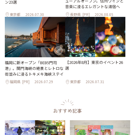
ューアルオープン。信州ワインと
ン23選
音楽に浸るエレガントな湯宿へ
東京都
2026.07.30
長野県
[PR]
2026.08.05
【2026年8月】東京のイベント26
福岡に新オープン「BEB5門司
選
港」。関門海峡の絶景とレトロな
街並みに浸るトキメキ海峡ステイ
福岡県
[PR]
2026.07.29
東京都
2026.07.31
おすすめ記事