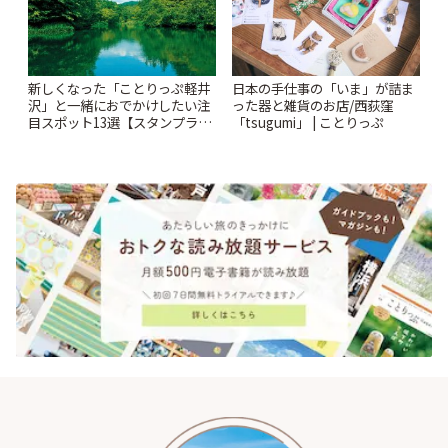
新しくなった「ことりっぷ軽井
日本の手仕事の「いま」が詰ま
沢」と一緒におでかけしたい注
った器と雑貨のお店/西荻窪
目スポット13選【スタンプラリ
「tsugumi」 | ことりっぷ
ー開催中】 | ことりっぷ