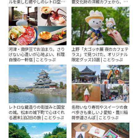
ルを楽しむ癒やしのレトロ空間
要文化財の洋館カフェから、改
| ことりっぷ
札すぐのレトロ喫茶まで~ | こと
りっぷ
河津・南伊豆でお泊まり。さり
上野「大ゴッホ展 夜のカフェテ
げない心遣いが心地よい、料理
ラス」で見つけた、オリジナル
自慢の一軒宿 | ことりっぷ
限定グッズ10選 | ことりっぷ
レトロな蔵造りの街並みと国宝
名物いなり寿司やスイーツの食
の城。松本の城下町で心ほぐれ
べ歩きも楽しい♪愛知・豊川稲
る週末1泊2日の旅 | ことりっぷ
荷参道さんぽ | ことりっぷ