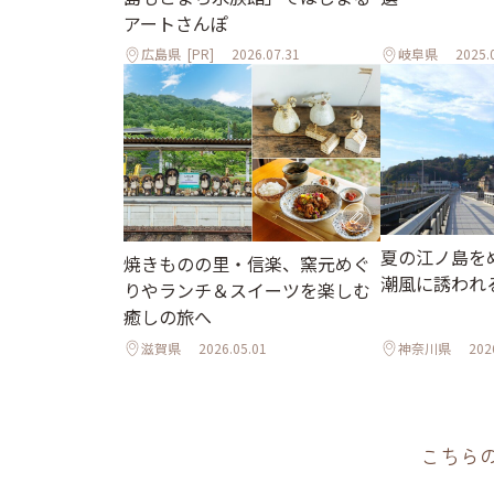
アートさんぽ
広島県
[PR]
2026.07.31
岐阜県
2025.
夏の江ノ島を
焼きものの里・信楽、窯元めぐ
潮風に誘われ
りやランチ＆スイーツを楽しむ
癒しの旅へ
滋賀県
2026.05.01
神奈川県
202
こちら