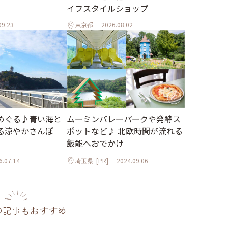
イフスタイルショップ
09.23
東京都
2026.08.02
めぐる♪青い海と
ムーミンバレーパークや発酵ス
る涼やかさんぽ
ポットなど♪ 北欧時間が流れる
飯能へおでかけ
6.07.14
埼玉県
[PR]
2024.09.06
の記事もおすすめ