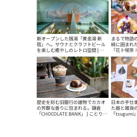
新オープンした銭湯「黄金湯 新
まるで物語
宿」へ。サウナとクラフトビール
緑に囲まれ
を楽しむ癒やしのレトロ空間 | こ
「花ト喫茶 
とりっぷ
りっぷ
歴史を刻む旧銀行の建物でカカオ
日本の手仕
の芳醇な香りに包まれる。鎌倉
た器と雑貨
「CHOCOLATE BANK」 | ことりっ
「tsugumi
ぷ