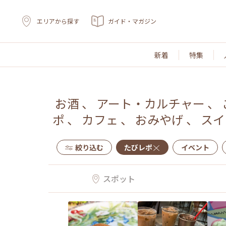
エリアから探す
ガイド・マガジン
新着
特集
お酒
、
アート・カルチャー
、
ポ
、
カフェ
、
おみやげ
、
スイ
絞り込む
たびレポ
イベント
スポット