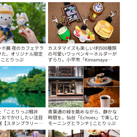
ッホ展 夜のカフェテラ
カスタマイズも楽しい!約500種類
けた、オリジナル限定
の可愛いワッペンキーホルダーが
| ことりっぷ
ずらり。小平市「Kimamaya
T&K」 | ことりっぷ
た「ことりっぷ軽井
青葉通の緑を眺めながら、静かな
におでかけしたい注目
時間を。仙台「Echoes」で楽しむ
選【スタンプラリー開
モーニングとランチ | ことりっぷ
とりっぷ