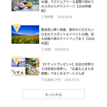
41選。ラグジュアリーな空間で味わう
大人のひんやりスイーツ【2026年最
新】
東京都
2026.08.04
4
黄金色に輝く絶景。夏休みに行きたい
ひまわりスポット＆イベント15選。巨
大迷路や夜のライトアップまで【2026
年夏】
全国
2026.08.01
5
【チケットプレゼント】水辺の世界か
ら浮世絵の世界へ。「広島もとまち水
族館」ではじまるアートさんぽ
広島県
[PR]
2026.07.31
もっとみる