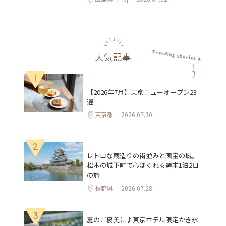
人気記事
1
【2026年7月】東京ニューオープン23
選
東京都
2026.07.30
2
レトロな蔵造りの街並みと国宝の城。
松本の城下町で心ほぐれる週末1泊2日
の旅
長野県
2026.07.28
3
夏のご褒美に♪東京ホテル限定かき氷