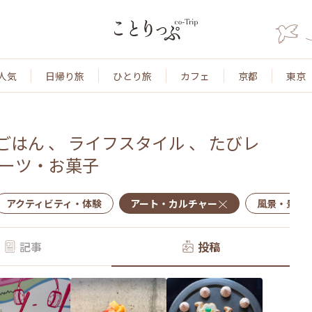
人気
日帰り旅
ひとり旅
カフェ
京都
東京
ごはん
、
ライフスタイル
、
たびレ
ーツ・お菓子
アクティビティ・体験
アート・カルチャー
風景・景色
記事
投稿