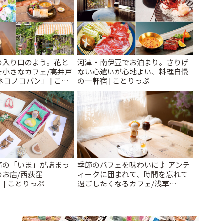
の入り口のよう。花と
河津・南伊豆でお泊まり。さりげ
た小さなカフェ/高井戸
ない心遣いが心地よい、料理自慢
ネコノコバン」 | こと
の一軒宿 | ことりっぷ
事の「いま」が詰まっ
季節のパフェを味わいに♪ アンテ
のお店/西荻窪
ィークに囲まれて、時間を忘れて
」 | ことりっぷ
過ごしたくなるカフェ/浅草
「annorum cafe」 | ことりっぷ