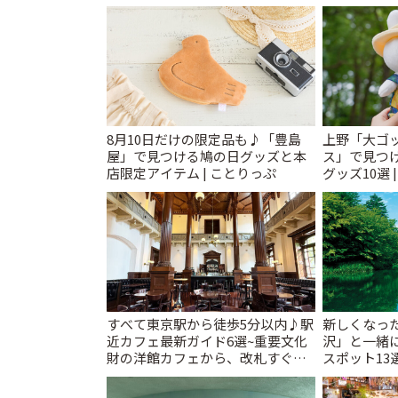
8月10日だけの限定品も♪「豊島
上野「大ゴ
屋」で見つける鳩の日グッズと本
ス」で見つ
店限定アイテム | ことりっぷ
グッズ10選 
すべて東京駅から徒歩5分以内♪駅
新しくなっ
近カフェ最新ガイド6選~重要文化
沢」と一緒
財の洋館カフェから、改札すぐの
スポット13
レトロ喫茶まで~ | ことりっぷ
催中】 | こ