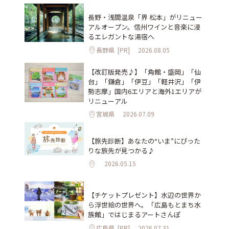
長野・浅間温泉「界 松本」がリニュー
アルオープン。信州ワインと音楽に浸
るエレガントな湯宿へ
長野県
[PR]
2026.08.05
【改訂版発売♪】「角館・盛岡」「仙
台」「鎌倉」「伊豆」「軽井沢」「伊
勢志摩」国内6エリアと海外1エリアが
リニューアル
宮城県
2026.07.09
【旅先診断】あなたの“いま”にぴった
りな旅先が見つかる♪
2026.05.15
【チケットプレゼント】水辺の世界か
ら浮世絵の世界へ。「広島もとまち水
族館」ではじまるアートさんぽ
広島県
[PR]
2026.07.31