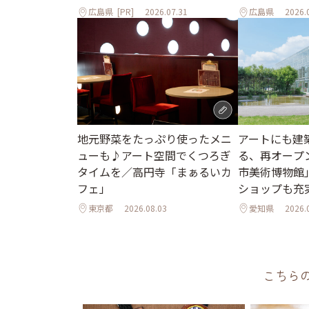
広島県
[PR]
2026.07.31
広島県
2026.
地元野菜をたっぷり使ったメニ
アートにも建
ューも♪アート空間でくつろぎ
る、再オープ
タイムを／高円寺「まぁるいカ
市美術博物館
フェ」
ショップも充
東京都
2026.08.03
愛知県
2026.
こちら