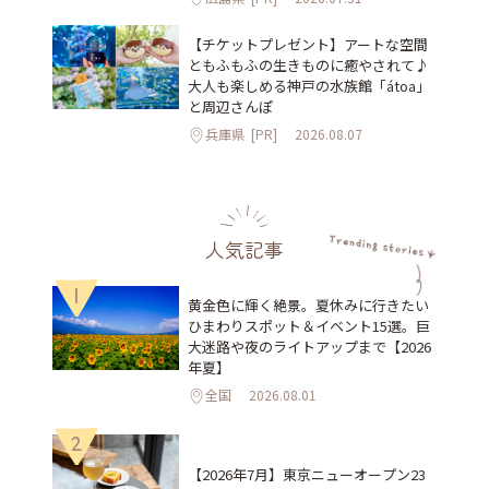
【チケットプレゼント】アートな空間
ともふもふの生きものに癒やされて♪
大人も楽しめる神戸の水族館「átoa」
と周辺さんぽ
兵庫県
[PR]
2026.08.07
人気記事
1
黄金色に輝く絶景。夏休みに行きたい
ひまわりスポット＆イベント15選。巨
大迷路や夜のライトアップまで【2026
年夏】
全国
2026.08.01
2
【2026年7月】東京ニューオープン23