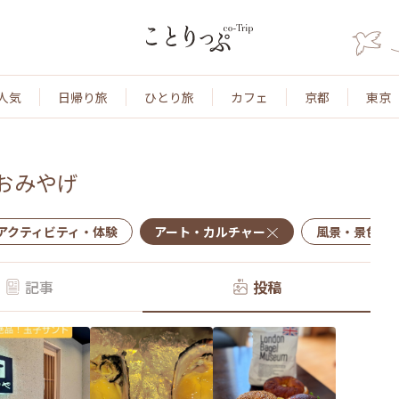
人気
日帰り旅
ひとり旅
カフェ
京都
東京
おみやげ
アクティビティ・体験
アート・カルチャー
風景・景色
記事
投稿