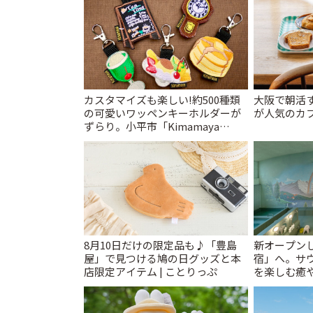
カスタマイズも楽しい!約500種類
大阪で朝活
の可愛いワッペンキーホルダーが
が人気のカフ
ずらり。小平市「Kimamaya
T&K」 | ことりっぷ
8月10日だけの限定品も♪「豊島
新オープンし
屋」で見つける鳩の日グッズと本
宿」へ。サ
店限定アイテム | ことりっぷ
を楽しむ癒や
とりっぷ