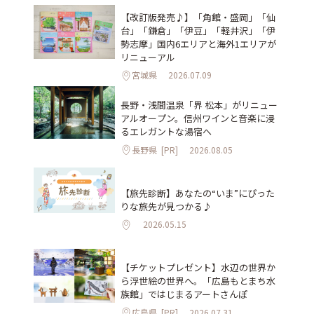
【改訂版発売♪】「角館・盛岡」「仙
台」「鎌倉」「伊豆」「軽井沢」「伊
勢志摩」国内6エリアと海外1エリアが
リニューアル
宮城県
2026.07.09
長野・浅間温泉「界 松本」がリニュー
アルオープン。信州ワインと音楽に浸
るエレガントな湯宿へ
長野県
[PR]
2026.08.05
【旅先診断】あなたの“いま”にぴった
りな旅先が見つかる♪
2026.05.15
【チケットプレゼント】水辺の世界か
ら浮世絵の世界へ。「広島もとまち水
族館」ではじまるアートさんぽ
広島県
[PR]
2026.07.31