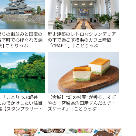
造りの街並みと国宝の
歴史建築のレトロなシャンデリア
城下町で心ほぐれる週
の下で過ごす横浜のカフェ時間
 | ことりっぷ
「CRAFT. 」 | ことりっぷ
た「ことりっぷ軽井
【宮城】“幻の枝豆”が香る、すず
におでかけしたい注目
やの「宮城県角田産ずんだのチー
選【スタンプラリー開
ズケーキ」 | ことりっぷ
とりっぷ