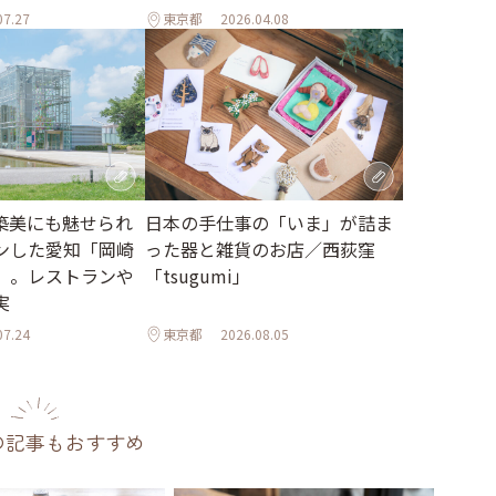
07.27
東京都
2026.04.08
日本の手仕事の「いま」が詰ま
築美にも魅せられ
った器と雑貨のお店／西荻窪
ンした愛知「岡崎
「tsugumi」
」。レストランや
実
07.24
東京都
2026.08.05
の記事もおすすめ