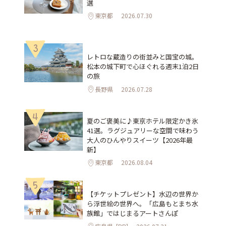
選
東京都
2026.07.30
3
レトロな蔵造りの街並みと国宝の城。
松本の城下町で心ほぐれる週末1泊2日
の旅
長野県
2026.07.28
4
夏のご褒美に♪東京ホテル限定かき氷
41選。ラグジュアリーな空間で味わう
大人のひんやりスイーツ【2026年最
新】
東京都
2026.08.04
5
【チケットプレゼント】水辺の世界か
ら浮世絵の世界へ。「広島もとまち水
族館」ではじまるアートさんぽ