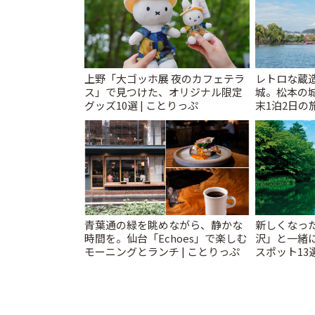
上野「大ゴッホ展 夜のカフェテラ
レトロな蔵
ス」で見つけた、オリジナル限定
城。松本の
グッズ10選 | ことりっぷ
末1泊2日の旅
青葉通の緑を眺めながら、静かな
新しくなっ
時間を。仙台「Echoes」で楽しむ
沢」と一緒
モーニングとランチ | ことりっぷ
スポット13
催中】 | こ