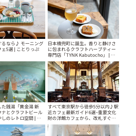
するなら♪ モーニング
日本橋兜町に誕生。香りと静けさ
ェ5選 | ことりっぷ
に包まれるクラフトハーブティー
専門店「TYNK Kabutocho」 | こ
とりっぷ
た銭湯「黄金湯 新
すべて東京駅から徒歩5分以内♪駅
ウナとクラフトビール
近カフェ最新ガイド6選~重要文化
しのレトロ空間 | こ
財の洋館カフェから、改札すぐの
レトロ喫茶まで~ | ことりっぷ