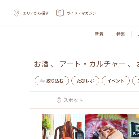
エリアから探す
ガイド・マガジン
新着
特集
お酒
、
アート・カルチャー
、
絞り込む
たびレポ
イベント
スポット