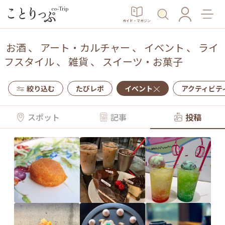
ガイド・マガジン
お酒
、
アート・カルチャー
、
イベント
、
ライ
フスタイル
、
雑貨
、
スイーツ・お菓子
絞り込む
たびレポ
イベント
アクティビテ
スポット
記事
投稿