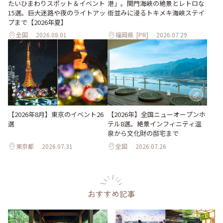
たいひまわりスポット＆イベント
港」。関門海峡の絶景とレトロな
15選。巨大迷路や夜のライトアッ
街並みに浸るトキメキ海峡ステイ
プまで【2026年夏】
全国
2026.08.01
福岡県
[PR]
2026.07.29
【2026年8月】東京のイベント26
【2026年】全国ニューオープンホ
選
テル8選。絶景インフィニティ温
泉から文化財の邸宅まで
東京都
2026.07.31
全国
2026.07.26
おすすめ記事