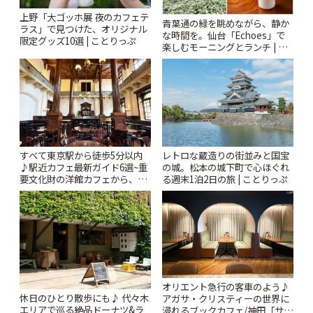
上野「大ゴッホ展 夜のカフェテ
青葉通の緑を眺めながら、静か
ラス」で見つけた、オリジナル
な時間を。仙台「Echoes」で
限定グッズ10選 | ことりっぷ
楽しむモーニングとランチ | こ
とりっぷ
すべて東京駅から徒歩5分以内
レトロな蔵造りの街並みと国宝
♪駅近カフェ最新ガイド6選~重
の城。松本の城下町で心ほぐれ
要文化財の洋館カフェから、改
る週末1泊2日の旅 | ことりっぷ
札すぐのレトロ喫茶まで~ | こと
りっぷ
オリエント急行の客車のよう♪
休日のひとり散歩にも♪ 代々木
アガサ・クリスティーの世界に
エリアで巡る絶品ドーナツ&ラ
浸れるブックカフェ/神田「サロ