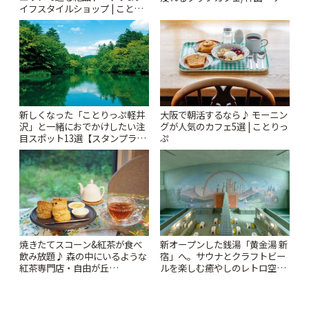
イフスタイルショップ | ことり
ンクリスティ」 | ことりっぷ
っぷ
新しくなった「ことりっぷ軽井
大阪で朝活するなら♪ モーニン
沢」と一緒におでかけしたい注
グが人気のカフェ5選 | ことりっ
目スポット13選【スタンプラリ
ぷ
ー開催中】 | ことりっぷ
焼きたてスコーン&紅茶が食べ
新オープンした銭湯「黄金湯 新
飲み放題♪ 森の中にいるような
宿」へ。サウナとクラフトビー
紅茶専門店・自由が丘
ルを楽しむ癒やしのレトロ空間
「YOTSUBA TEA」でのんびり
| ことりっぷ
時間 | ことりっぷ