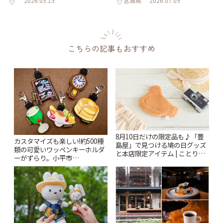
2026.05.15
宮城県
2026.07.09
こちらの記事もおすすめ
8月10日だけの限定品も♪「豊
カスタマイズも楽しい!約500種
島屋」で見つける鳩の日グッズ
類の可愛いワッペンキーホルダ
と本店限定アイテム | ことりっ
ーがずらり。小平市
ぷ
「Kimamaya T&K」 | ことりっ
ぷ