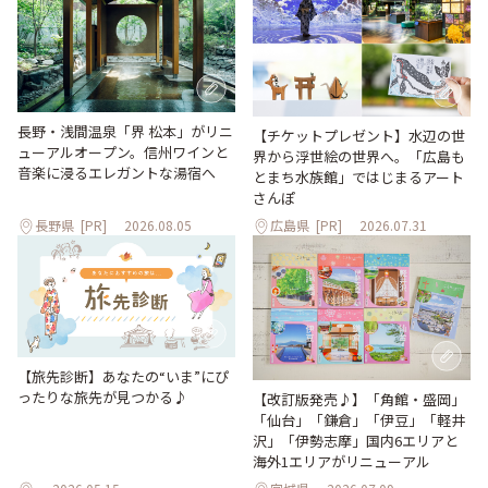
長野・浅間温泉「界 松本」がリニ
【チケットプレゼント】水辺の世
ューアルオープン。信州ワインと
界から浮世絵の世界へ。「広島も
音楽に浸るエレガントな湯宿へ
とまち水族館」ではじまるアート
さんぽ
長野県
[PR]
2026.08.05
広島県
[PR]
2026.07.31
【旅先診断】あなたの“いま”にぴ
ったりな旅先が見つかる♪
【改訂版発売♪】「角館・盛岡」
「仙台」「鎌倉」「伊豆」「軽井
沢」「伊勢志摩」国内6エリアと
海外1エリアがリニューアル