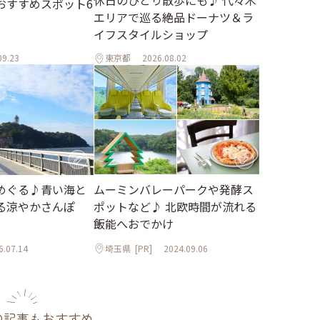
おすすめスポット6
エリアで巡る絶品ドーナツ＆ラ
イフスタイルショップ
09.23
東京都
2026.08.02
めぐる♪青い海と
ムーミンバレーパークや発酵ス
る涼やかさんぽ
ポットなど♪ 北欧時間が流れる
飯能へおでかけ
6.07.14
埼玉県
[PR]
2024.09.06
の記事もおすすめ