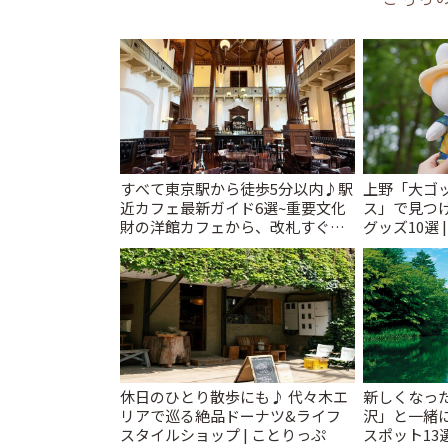
すべて東京駅から徒歩5分以内♪駅
上野「大ゴ
近カフェ最新ガイド6選~重要文化
ス」で見つ
財の洋館カフェから、改札すぐの
グッズ10選 
レトロ喫茶まで~ | ことりっぷ
休日のひとり散歩にも♪ 代々木エ
新しくなっ
リアで巡る絶品ドーナツ&ライフ
沢」と一緒
スタイルショップ | ことりっぷ
スポット13