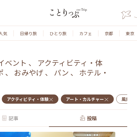
人気
日帰り旅
ひとり旅
カフェ
京都
東京
イベント
、
アクティビティ・体
ポ
、
おみやげ
、
パン
、
ホテル・
アクティビティ・体験
アート・カルチャー
風景・
記事
投稿