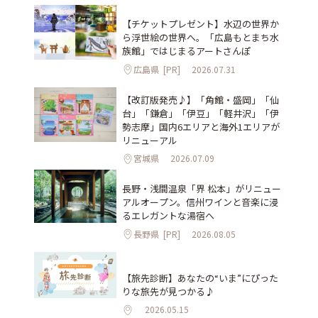
【チケットプレゼント】水辺の世界か
ら浮世絵の世界へ。「広島もとまち水
族館」ではじまるアートさんぽ
広島県
[PR]
2026.07.31
【改訂版発売♪】「角館・盛岡」「仙
台」「鎌倉」「伊豆」「軽井沢」「伊
勢志摩」国内6エリアと海外1エリアが
リニューアル
宮城県
2026.07.09
長野・浅間温泉「界 松本」がリニュー
アルオープン。信州ワインと音楽に浸
るエレガントな湯宿へ
長野県
[PR]
2026.08.05
【旅先診断】あなたの“いま”にぴった
りな旅先が見つかる♪
2026.05.15