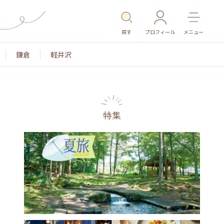
探す
プロフィール
メニュー
鎌倉
軽井沢
特集
景色
名所・旧跡
温泉・スパ
その他施設
ごは