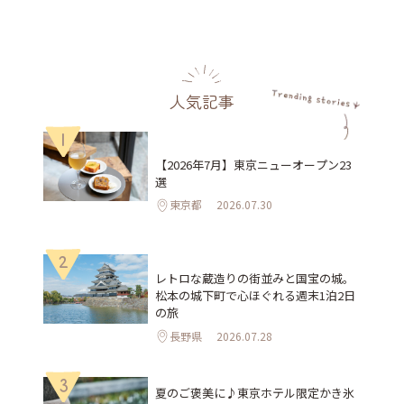
人気記事
1
【2026年7月】東京ニューオープン23
選
東京都
2026.07.30
2
レトロな蔵造りの街並みと国宝の城。
松本の城下町で心ほぐれる週末1泊2日
の旅
長野県
2026.07.28
3
夏のご褒美に♪東京ホテル限定かき氷