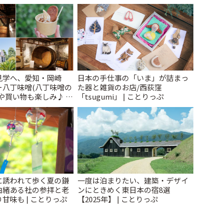
とりっぷ
見学へ、愛知・岡崎
日本の手仕事の「いま」が詰まっ
ー八丁味噌(八丁味噌の
た器と雑貨のお店/西荻窪
や買い物も楽しみ♪ |
「tsugumi」 | ことりっぷ
に誘われて歩く夏の鎌
一度は泊まりたい、建築・デザイ
由緒ある社の参拝と老
ンにときめく東日本の宿8選
甘味も | ことりっぷ
【2025年】 | ことりっぷ