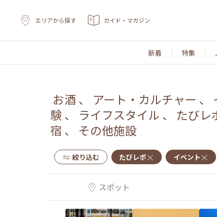
エリアから探す
ガイド・マガジン
新着
特集
お酒
、
アート・カルチャー
、
験
、
ライフスタイル
、
たびレ
宿
、
その他施設
絞り込む
たびレポ
イベント
スポット