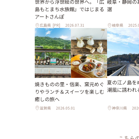
世界から浮世絵の世界へ。「広
岐阜・静岡の
島もとまち水族館」ではじまる
選
アートさんぽ
広島県
[PR]
2026.07.31
岐阜県
2025.
夏の江ノ島を
焼きものの里・信楽、窯元めぐ
潮風に誘われ
りやランチ＆スイーツを楽しむ
癒しの旅へ
滋賀県
2026.05.01
神奈川県
202
こちら