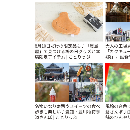
催中】 | こ
8月10日だけの限定品も♪「豊島
大人の工場
屋」で見つける鳩の日グッズと本
「カクキュ
店限定アイテム | ことりっぷ
郷)」。試食
ことりっぷ
名物いなり寿司やスイーツの食べ
風鈴の音色
歩きも楽しい♪愛知・豊川稲荷参
倉さんぽ♪
道さんぽ | ことりっぷ
舗のひんやり