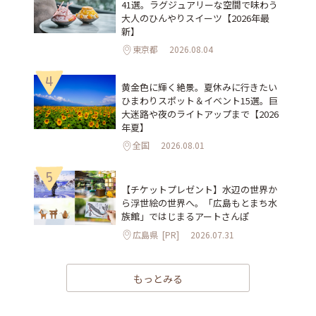
41選。ラグジュアリーな空間で味わう
大人のひんやりスイーツ【2026年最
新】
東京都
2026.08.04
4
黄金色に輝く絶景。夏休みに行きたい
ひまわりスポット＆イベント15選。巨
大迷路や夜のライトアップまで【2026
年夏】
全国
2026.08.01
5
【チケットプレゼント】水辺の世界か
ら浮世絵の世界へ。「広島もとまち水
族館」ではじまるアートさんぽ
広島県
[PR]
2026.07.31
もっとみる