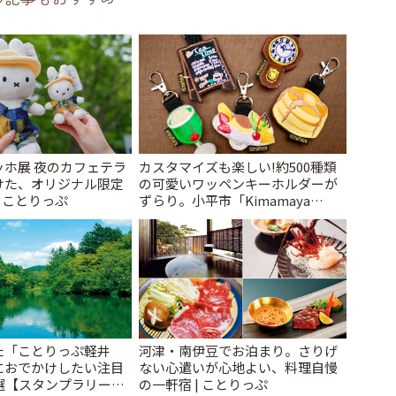
ッホ展 夜のカフェテラ
カスタマイズも楽しい!約500種類
けた、オリジナル限定
の可愛いワッペンキーホルダーが
| ことりっぷ
ずらり。小平市「Kimamaya
T&K」 | ことりっぷ
た「ことりっぷ軽井
河津・南伊豆でお泊まり。さりげ
におでかけしたい注目
ない心遣いが心地よい、料理自慢
選【スタンプラリー開
の一軒宿 | ことりっぷ