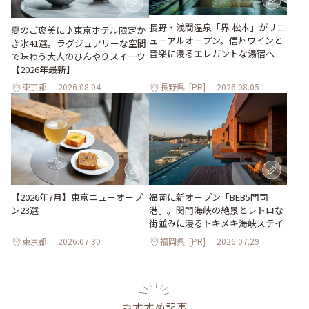
長野・浅間温泉「界 松本」がリニ
夏のご褒美に♪東京ホテル限定か
ューアルオープン。信州ワインと
き氷41選。ラグジュアリーな空間
音楽に浸るエレガントな湯宿へ
で味わう大人のひんやりスイーツ
【2026年最新】
東京都
2026.08.04
長野県
[PR]
2026.08.05
【2026年7月】東京ニューオープ
福岡に新オープン「BEB5門司
ン23選
港」。関門海峡の絶景とレトロな
街並みに浸るトキメキ海峡ステイ
東京都
2026.07.30
福岡県
[PR]
2026.07.29
おすすめ記事