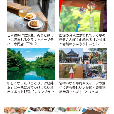
されるティータイム~ | ことりっ
ぷ
風鈴の音色に誘われて歩く夏の
日本橋兜町に誕生。香りと静け
鎌倉さんぽ♪由緒ある社の参拝
さに包まれるクラフトハーブテ
と老舗のひんやり甘味も | こと
ィー専門店「TYNK
りっぷ
Kabutocho」 | ことりっぷ
新しくなった「ことりっぷ軽井
名物いなり寿司やスイーツの食
沢」と一緒におでかけしたい注
べ歩きも楽しい♪愛知・豊川稲
目スポット13選【スタンプラリ
荷参道さんぽ | ことりっぷ
ー開催中】 | ことりっぷ