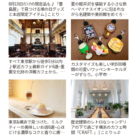
8月10日だけの限定品も♪「豊
夏の軽井沢を堪能する小さな旅
島屋」で見つける鳩の日グッズ
へ~マイナスイオンに包まれな
と本店限定アイテム | ことりっ
がら名建築や美術館をめぐろう
ぷ
~ | ことりっぷ
すべて東京駅から徒歩5分以内
カスタマイズも楽しい!約500種
♪駅近カフェ最新ガイド6選~重
類の可愛いワッペンキーホルダ
要文化財の洋館カフェから、改
ーがずらり。小平市
札すぐのレトロ喫茶まで~ | こと
「Kimamaya T&K」 | ことりっ
りっぷ
ぷ
東京&横浜で見つけた、ミルク
歴史建築のレトロなシャンデリ
ティーの美味しいお店6選~心ほ
アの下で過ごす横浜のカフェ時
どける濃厚なコクと香りに癒や
間「CRAFT. 」 | ことりっぷ