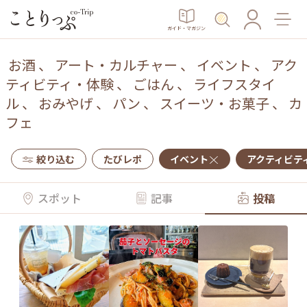
ガイド・マガジン
お酒
、
アート・カルチャー
、
イベント
、
アク
ティビティ・体験
、
ごはん
、
ライフスタイ
ル
、
おみやげ
、
パン
、
スイーツ・お菓子
、
カ
フェ
絞り込む
たびレポ
イベント
アクティビテ
スポット
記事
投稿