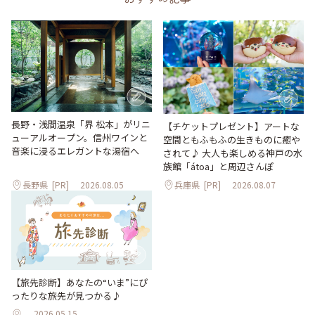
長野・浅間温泉「界 松本」がリニ
【チケットプレゼント】アートな
ューアルオープン。信州ワインと
空間ともふもふの生きものに癒や
音楽に浸るエレガントな湯宿へ
されて♪ 大人も楽しめる神戸の水
族館「átoa」と周辺さんぽ
長野県
[PR]
2026.08.05
兵庫県
[PR]
2026.08.07
【旅先診断】あなたの“いま”にぴ
ったりな旅先が見つかる♪
2026.05.15