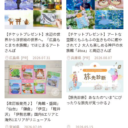
【チケットプレゼント】水辺の世
【チケットプレゼント】アートな
界から浮世絵の世界へ。「広島も
空間ともふもふの生きものに癒や
とまち水族館」ではじまるアート
されて♪ 大人も楽しめる神戸の水
さんぽ
族館「átoa」と周辺さんぽ
広島県
[PR]
2026.07.31
兵庫県
[PR]
2026.08.07
【旅先診断】あなたの“いま”にぴ
ったりな旅先が見つかる♪
【改訂版発売♪】「角館・盛岡」
「仙台」「鎌倉」「伊豆」「軽井
沢」「伊勢志摩」国内6エリアと
海外1エリアがリニューアル
宮城県
2026.07.09
2026.05.15