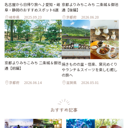
名古屋から日帰り旅へ♪愛知・岐
京都よりみちこみち 二条城＆御池
阜・静岡のおすすめスポット6選
通【後編】
岐阜県
2025.09.23
京都府
2026.06.20
京都よりみちこみち 二条城＆御池
焼きものの里・信楽、窯元めぐり
通【前編】
やランチ＆スイーツを楽しむ癒し
の旅へ
京都府
2026.06.14
滋賀県
2026.05.01
おすすめ記事