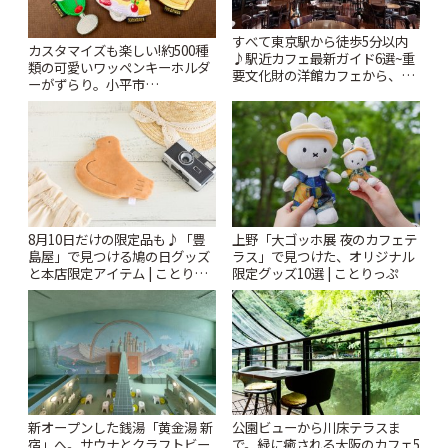
すべて東京駅から徒歩5分以内
カスタマイズも楽しい!約500種
♪駅近カフェ最新ガイド6選~重
類の可愛いワッペンキーホルダ
要文化財の洋館カフェから、改
ーがずらり。小平市
札すぐのレトロ喫茶まで~ | こと
「Kimamaya T&K」 | ことりっ
りっぷ
ぷ
8月10日だけの限定品も♪「豊
上野「大ゴッホ展 夜のカフェテ
島屋」で見つける鳩の日グッズ
ラス」で見つけた、オリジナル
と本店限定アイテム | ことりっ
限定グッズ10選 | ことりっぷ
ぷ
新オープンした銭湯「黄金湯 新
公園ビューから川床テラスま
宿」へ。サウナとクラフトビー
で。緑に癒される大阪のカフェ5