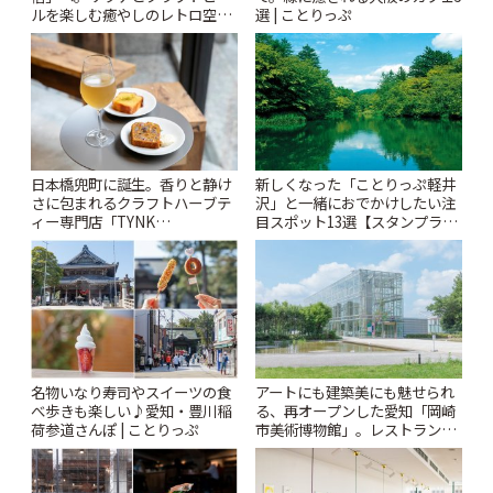
ルを楽しむ癒やしのレトロ空間
選 | ことりっぷ
| ことりっぷ
日本橋兜町に誕生。香りと静け
新しくなった「ことりっぷ軽井
さに包まれるクラフトハーブテ
沢」と一緒におでかけしたい注
ィー専門店「TYNK
目スポット13選【スタンプラリ
Kabutocho」 | ことりっぷ
ー開催中】 | ことりっぷ
名物いなり寿司やスイーツの食
アートにも建築美にも魅せられ
べ歩きも楽しい♪愛知・豊川稲
る、再オープンした愛知「岡崎
荷参道さんぽ | ことりっぷ
市美術博物館」。レストランや
ショップも充実 | ことりっぷ