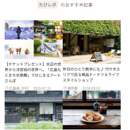
のおすすめ記事
たびレポ
【チケットプレゼント】水辺の世
休日のひとり散歩にも♪ 代々木エ
界から浮世絵の世界へ。「広島も
リアで巡る絶品ドーナツ＆ライフ
とまち水族館」ではじまるアート
スタイルショップ
さんぽ
広島県
[PR]
2026.07.31
東京都
2026.08.02