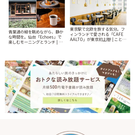
東京駅で北欧を旅する気分。フ
青葉通の緑を眺めながら、静か
ィンランドで愛される「CAFE
な時間を。仙台「Echoes」で
AALTO」が東京初上陸! | ことり
楽しむモーニングとランチ | こ
っぷ
とりっぷ