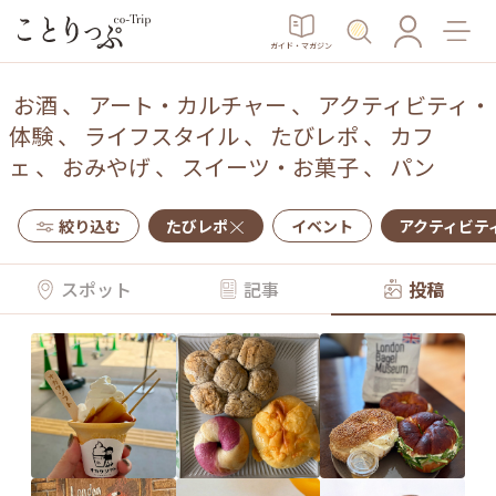
ガイド・マガジン
お酒
、
アート・カルチャー
、
アクティビティ・
体験
、
ライフスタイル
、
たびレポ
、
カフ
ェ
、
おみやげ
、
スイーツ・お菓子
、
パン
絞り込む
たびレポ
イベント
アクティビテ
スポット
記事
投稿