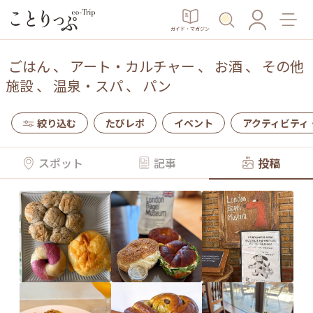
ガイド・マガジン
ごはん
、
アート・カルチャー
、
お酒
、
その他
施設
、
温泉・スパ
、
パン
絞り込む
たびレポ
イベント
アクティビティ
スポット
記事
投稿