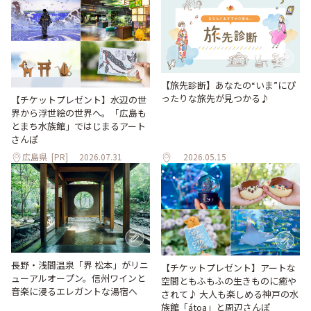
【旅先診断】あなたの“いま”にぴ
ったりな旅先が見つかる♪
【チケットプレゼント】水辺の世
界から浮世絵の世界へ。「広島も
とまち水族館」ではじまるアート
さんぽ
広島県
[PR]
2026.07.31
2026.05.15
長野・浅間温泉「界 松本」がリニ
【チケットプレゼント】アートな
ューアルオープン。信州ワインと
空間ともふもふの生きものに癒や
音楽に浸るエレガントな湯宿へ
されて♪ 大人も楽しめる神戸の水
族館「átoa」と周辺さんぽ