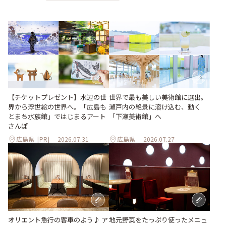
世界で最も美しい美術館に選出。
【チケットプレゼント】水辺の世
瀬戸内の絶景に溶け込む、動く
界から浮世絵の世界へ。「広島も
「下瀬美術館」へ
とまち水族館」ではじまるアート
さんぽ
広島県
[PR]
2026.07.31
広島県
2026.07.27
地元野菜をたっぷり使ったメニュ
オリエント急行の客車のよう♪ ア