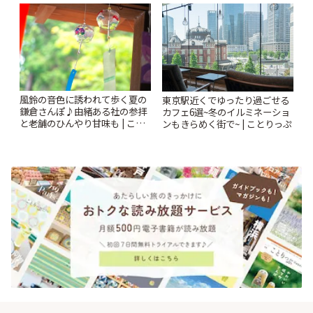
風鈴の音色に誘われて歩く夏の
東京駅近くでゆったり過ごせる
鎌倉さんぽ♪由緒ある社の参拝
カフェ6選~冬のイルミネーショ
と老舗のひんやり甘味も | こと
ンもきらめく街で~ | ことりっぷ
りっぷ