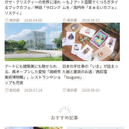
ーも♪アート空間でくつろぎタイ
ガサ・クリスティーの世界に浸れ
ムを／高円寺「まぁるいカフェ」
るブックカフェ／神田「サロンク
リスティ」
東京都
2026.04.08
東京都
2026.08.03
日本の手仕事の「いま」が詰まっ
アートにも建築美にも魅せられ
た器と雑貨のお店／西荻窪
る、再オープンした愛知「岡崎市
「tsugumi」
美術博物館」。レストランやショ
ップも充実
愛知県
2026.07.24
東京都
2026.08.05
おすすめ記事