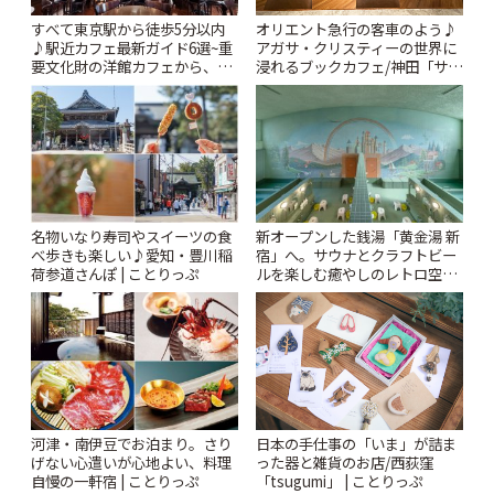
すべて東京駅から徒歩5分以内
オリエント急行の客車のよう♪
♪駅近カフェ最新ガイド6選~重
アガサ・クリスティーの世界に
要文化財の洋館カフェから、改
浸れるブックカフェ/神田「サロ
札すぐのレトロ喫茶まで~ | こと
ンクリスティ」 | ことりっぷ
りっぷ
名物いなり寿司やスイーツの食
新オープンした銭湯「黄金湯 新
べ歩きも楽しい♪愛知・豊川稲
宿」へ。サウナとクラフトビー
荷参道さんぽ | ことりっぷ
ルを楽しむ癒やしのレトロ空間
| ことりっぷ
河津・南伊豆でお泊まり。さり
日本の手仕事の「いま」が詰ま
げない心遣いが心地よい、料理
った器と雑貨のお店/西荻窪
自慢の一軒宿 | ことりっぷ
「tsugumi」 | ことりっぷ