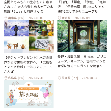
「仙台」「鎌倉」「伊豆」「軽井
空間ともふもふの生きものに癒や
沢」「伊勢志摩」国内6エリアと
されて♪ 大人も楽しめる神戸の水
海外1エリアがリニューアル
族館「átoa」と周辺さんぽ
兵庫県
[PR]
2026.08.07
宮城県
2026.07.09
長野・浅間温泉「界 松本」がリニ
【チケットプレゼント】水辺の世
ューアルオープン。信州ワインと
界から浮世絵の世界へ。「広島も
音楽に浸るエレガントな湯宿へ
とまち水族館」ではじまるアート
さんぽ
広島県
[PR]
2026.07.31
長野県
[PR]
2026.08.05