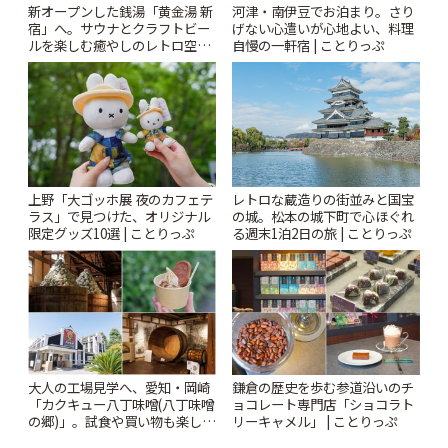
新オープンした銭湯「黄金湯 新
河津・南伊豆でお泊まり。さり
宿」へ。サウナとクラフトビー
げない心遣いが心地よい、料理
ルを楽しむ癒やしのレトロ空間
自慢の一軒宿 | ことりっぷ
| ことりっぷ
上野「大ゴッホ展 夜のカフェテ
レトロな蔵造りの街並みと国宝
ラス」で見つけた、オリジナル
の城。松本の城下町で心ほぐれ
限定グッズ10選 | ことりっぷ
る週末1泊2日の旅 | ことりっぷ
大人の工場見学へ、愛知・岡崎
鎌倉の歴史を歩む参道沿いのチ
「カクキュー八丁味噌(八丁味噌
ョコレート専門店「ショコラト
の郷)」。試食や買い物も楽しみ
リーキャメル」 | ことりっぷ
♪ | ことりっぷ