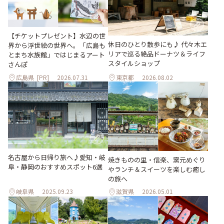
【チケットプレゼント】水辺の世
休日のひとり散歩にも♪ 代々木エ
界から浮世絵の世界へ。「広島も
リアで巡る絶品ドーナツ＆ライフ
とまち水族館」ではじまるアート
スタイルショップ
さんぽ
広島県
[PR]
2026.07.31
東京都
2026.08.02
名古屋から日帰り旅へ♪愛知・岐
焼きものの里・信楽、窯元めぐり
阜・静岡のおすすめスポット6選
やランチ＆スイーツを楽しむ癒し
の旅へ
岐阜県
2025.09.23
滋賀県
2026.05.01