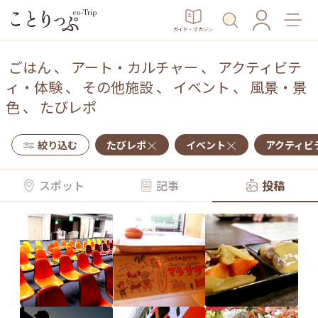
ガイド・マガジン
ごはん
、
アート・カルチャー
、
アクティビテ
ィ・体験
、
その他施設
、
イベント
、
風景・景
色
、
たびレポ
絞り込む
たびレポ
イベント
アクティビ
スポット
記事
投稿