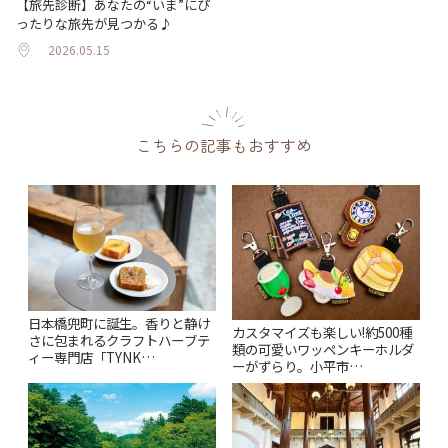
【旅先診断】あなたの“いま”にぴ
ったりな旅先が見つかる♪
2026.05.15
こちらの記事もおすすめ
日本橋兜町に誕生。香りと静け
カスタマイズも楽しい!約500種
さに包まれるクラフトハーブテ
類の可愛いワッペンキーホルダ
ィー専門店「TYNK
ーがずらり。小平市
Kabutocho」 | ことりっぷ
「Kimamaya T&K」 | ことりっ
ぷ