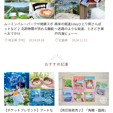
ムーミンバレーパークや発酵スポ
再来の尾道1dayひとり旅さんぽ
ットなど♪ 北欧時間が流れる飯能
～迷路のような坂道、ときどき瀬
へおでかけ
戸内海ビュー～
埼玉県
[PR]
2024.09.06
広島県
2024.11.23
おすすめ記事
【改訂版発売♪】「角館・盛岡」
【チケットプレゼント】アートな