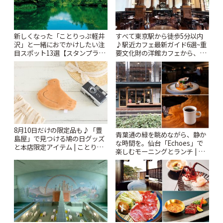
新しくなった「ことりっぷ軽井
すべて東京駅から徒歩5分以内
沢」と一緒におでかけしたい注
♪駅近カフェ最新ガイド6選~重
目スポット13選【スタンプラリ
要文化財の洋館カフェから、改
ー開催中】 | ことりっぷ
札すぐのレトロ喫茶まで~ | こと
りっぷ
8月10日だけの限定品も♪「豊
青葉通の緑を眺めながら、静か
島屋」で見つける鳩の日グッズ
な時間を。仙台「Echoes」で
と本店限定アイテム | ことりっ
楽しむモーニングとランチ | こ
ぷ
とりっぷ