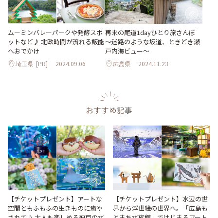
ムーミンバレーパークや発酵スポ
再来の尾道1dayひとり旅さんぽ
ットなど♪ 北欧時間が流れる飯能
～迷路のような坂道、ときどき瀬
へおでかけ
戸内海ビュー～
埼玉県
[PR]
2024.09.06
広島県
2024.11.23
おすすめ記事
【チケットプレゼント】アートな
【チケットプレゼント】水辺の世
空間ともふもふの生きものに癒や
界から浮世絵の世界へ。「広島も
されて♪ 大人も楽しめる神戸の水
とまち水族館」ではじまるアート