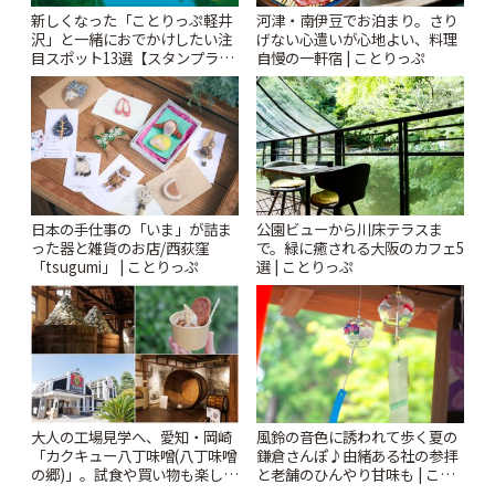
新しくなった「ことりっぷ軽井
河津・南伊豆でお泊まり。さり
沢」と一緒におでかけしたい注
げない心遣いが心地よい、料理
目スポット13選【スタンプラリ
自慢の一軒宿 | ことりっぷ
ー開催中】 | ことりっぷ
日本の手仕事の「いま」が詰ま
公園ビューから川床テラスま
った器と雑貨のお店/西荻窪
で。緑に癒される大阪のカフェ5
「tsugumi」 | ことりっぷ
選 | ことりっぷ
風鈴の音色に誘われて歩く夏の
大人の工場見学へ、愛知・岡崎
鎌倉さんぽ♪由緒ある社の参拝
「カクキュー八丁味噌(八丁味噌
と老舗のひんやり甘味も | こと
の郷)」。試食や買い物も楽しみ
りっぷ
♪ | ことりっぷ