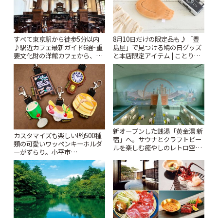
すべて東京駅から徒歩5分以内
8月10日だけの限定品も♪「豊
♪駅近カフェ最新ガイド6選~重
島屋」で見つける鳩の日グッズ
要文化財の洋館カフェから、改
と本店限定アイテム | ことりっ
札すぐのレトロ喫茶まで~ | こと
ぷ
りっぷ
新オープンした銭湯「黄金湯 新
カスタマイズも楽しい!約500種
宿」へ。サウナとクラフトビー
類の可愛いワッペンキーホルダ
ルを楽しむ癒やしのレトロ空間
ーがずらり。小平市
| ことりっぷ
「Kimamaya T&K」 | ことりっ
ぷ