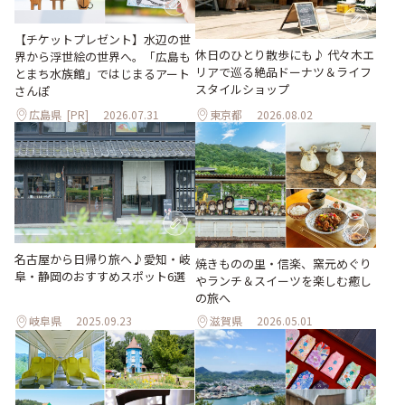
【チケットプレゼント】水辺の世
休日のひとり散歩にも♪ 代々木エ
界から浮世絵の世界へ。「広島も
リアで巡る絶品ドーナツ＆ライフ
とまち水族館」ではじまるアート
スタイルショップ
さんぽ
広島県
[PR]
2026.07.31
東京都
2026.08.02
名古屋から日帰り旅へ♪愛知・岐
焼きものの里・信楽、窯元めぐり
阜・静岡のおすすめスポット6選
やランチ＆スイーツを楽しむ癒し
の旅へ
岐阜県
2025.09.23
滋賀県
2026.05.01