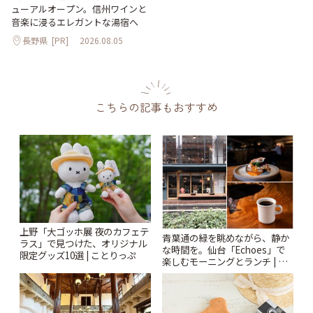
ューアルオープン。信州ワインと
音楽に浸るエレガントな湯宿へ
長野県
[PR]
2026.08.05
こちらの記事もおすすめ
上野「大ゴッホ展 夜のカフェテ
青葉通の緑を眺めながら、静か
ラス」で見つけた、オリジナル
な時間を。仙台「Echoes」で
限定グッズ10選 | ことりっぷ
楽しむモーニングとランチ | こ
とりっぷ