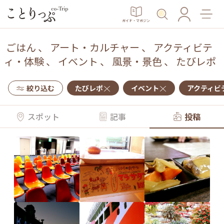
ガイド・マガジン
ごはん
、
アート・カルチャー
、
アクティビテ
ィ・体験
、
イベント
、
風景・景色
、
たびレポ
絞り込む
たびレポ
イベント
アクティビ
スポット
記事
投稿