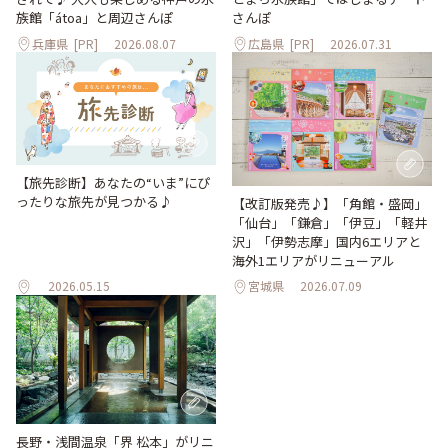
族館「átoa」と周辺さんぽ
さんぽ
兵庫県
[PR]
2026.08.07
広島県
[PR]
2026.07.31
【旅先診断】あなたの“いま”にぴ
ったりな旅先が見つかる♪
【改訂版発売♪】「角館・盛岡」
「仙台」「鎌倉」「伊豆」「軽井
沢」「伊勢志摩」国内6エリアと
海外1エリアがリニューアル
2026.05.15
宮城県
2026.07.09
長野・浅間温泉「界 松本」がリニ