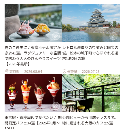
夏のご褒美に♪東京ホテル限定か
レトロな蔵造りの街並みと国宝の
き氷41選。ラグジュアリーな空間
城。松本の城下町で心ほぐれる週
で味わう大人のひんやりスイーツ
末1泊2日の旅
【2026年最新】
東京都
2026.08.04
長野県
2026.07.28
東京駅・銀座周辺で食べたい♪ 期
公園ビューから川床テラスまで。
間限定パフェ34選【2026年8月～
緑に癒される大阪のカフェ5選
10月】