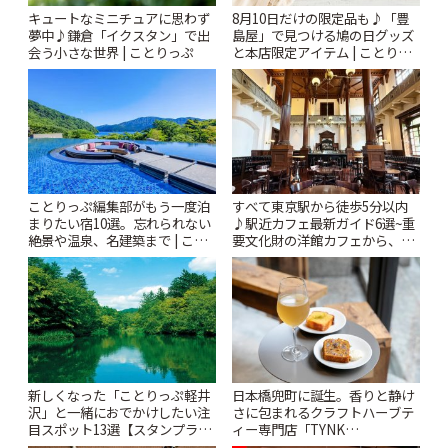
キュートなミニチュアに思わず
8月10日だけの限定品も♪「豊
夢中♪鎌倉「イクスタン」で出
島屋」で見つける鳩の日グッズ
会う小さな世界 | ことりっぷ
と本店限定アイテム | ことりっ
ぷ
ことりっぷ編集部がもう一度泊
すべて東京駅から徒歩5分以内
まりたい宿10選。忘れられない
♪駅近カフェ最新ガイド6選~重
絶景や温泉、名建築まで | こと
要文化財の洋館カフェから、改
りっぷ
札すぐのレトロ喫茶まで~ | こと
りっぷ
新しくなった「ことりっぷ軽井
日本橋兜町に誕生。香りと静け
沢」と一緒におでかけしたい注
さに包まれるクラフトハーブテ
目スポット13選【スタンプラリ
ィー専門店「TYNK
ー開催中】 | ことりっぷ
Kabutocho」 | ことりっぷ