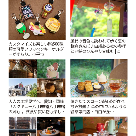
風鈴の音色に誘われて歩く夏の
カスタマイズも楽しい!約500種
鎌倉さんぽ♪由緒ある社の参拝
類の可愛いワッペンキーホルダ
と老舗のひんやり甘味も | こと
ーがずらり。小平市
りっぷ
「Kimamaya T&K」 | ことりっ
ぷ
大人の工場見学へ、愛知・岡崎
焼きたてスコーン&紅茶が食べ
「カクキュー八丁味噌(八丁味噌
飲み放題♪ 森の中にいるような
の郷)」。試食や買い物も楽しみ
紅茶専門店・自由が丘
♪ | ことりっぷ
「YOTSUBA TEA」でのんびり
時間 | ことりっぷ