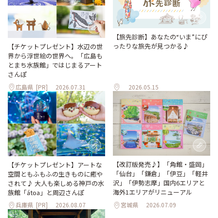
【旅先診断】あなたの“いま”にぴ
ったりな旅先が見つかる♪
【チケットプレゼント】水辺の世
界から浮世絵の世界へ。「広島も
とまち水族館」ではじまるアート
さんぽ
広島県
[PR]
2026.07.31
2026.05.15
【改訂版発売♪】「角館・盛岡」
【チケットプレゼント】アートな
「仙台」「鎌倉」「伊豆」「軽井
空間ともふもふの生きものに癒や
沢」「伊勢志摩」国内6エリアと
されて♪ 大人も楽しめる神戸の水
海外1エリアがリニューアル
族館「átoa」と周辺さんぽ
兵庫県
[PR]
2026.08.07
宮城県
2026.07.09