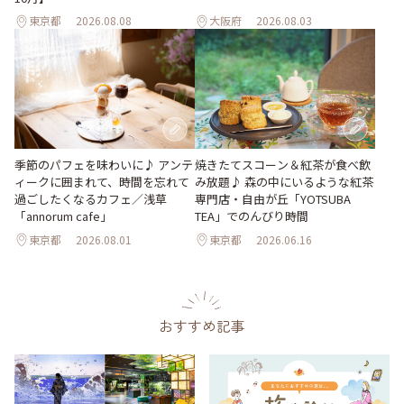
東京都
2026.08.08
大阪府
2026.08.03
季節のパフェを味わいに♪ アンテ
焼きたてスコーン＆紅茶が食べ飲
ィークに囲まれて、時間を忘れて
み放題♪ 森の中にいるような紅茶
過ごしたくなるカフェ／浅草
専門店・自由が丘「YOTSUBA
「annorum cafe」
TEA」でのんびり時間
東京都
2026.08.01
東京都
2026.06.16
おすすめ記事