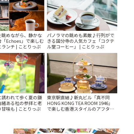
を眺めながら、静かな
パノラマの眺めも素敵♪行列がで
「Echoes」で楽しむ
きる国分寺の人気カフェ「コクテ
ランチ | ことりっぷ
ル堂コーヒー」 | ことりっぷ
に誘われて歩く夏の鎌
東京駅直結♪新丸ビル「真不同
由緒ある社の参拝と老
HONG KONG TEA ROOM 1946」
甘味も | ことりっぷ
で楽しむ香港スタイルのアフタヌ
ーンティー | ことりっぷ