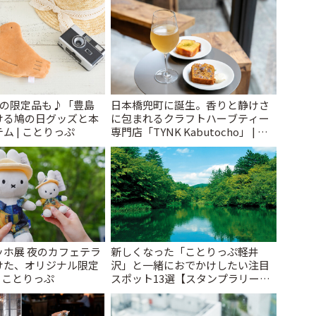
けの限定品も♪「豊島
日本橋兜町に誕生。香りと静けさ
ける鳩の日グッズと本
に包まれるクラフトハーブティー
ム | ことりっぷ
専門店「TYNK Kabutocho」 | こ
とりっぷ
ッホ展 夜のカフェテラ
新しくなった「ことりっぷ軽井
けた、オリジナル限定
沢」と一緒におでかけしたい注目
| ことりっぷ
スポット13選【スタンプラリー開
催中】 | ことりっぷ