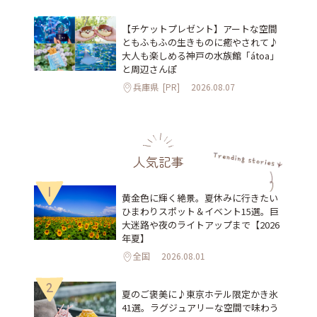
【チケットプレゼント】アートな空間
ともふもふの生きものに癒やされて♪
大人も楽しめる神戸の水族館「átoa」
と周辺さんぽ
兵庫県
[PR]
2026.08.07
人気記事
1
黄金色に輝く絶景。夏休みに行きたい
ひまわりスポット＆イベント15選。巨
大迷路や夜のライトアップまで【2026
年夏】
全国
2026.08.01
2
夏のご褒美に♪東京ホテル限定かき氷
41選。ラグジュアリーな空間で味わう