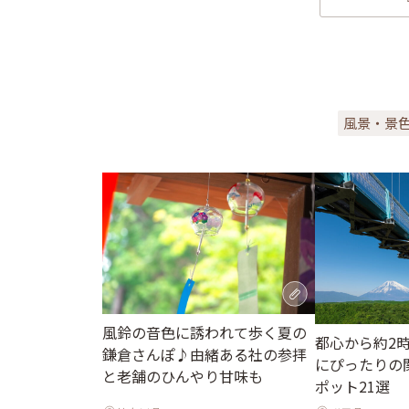
風景・景
風鈴の音色に誘われて歩く夏の
都心から約2
鎌倉さんぽ♪由緒ある社の参拝
にぴったりの
と老舗のひんやり甘味も
ポット21選