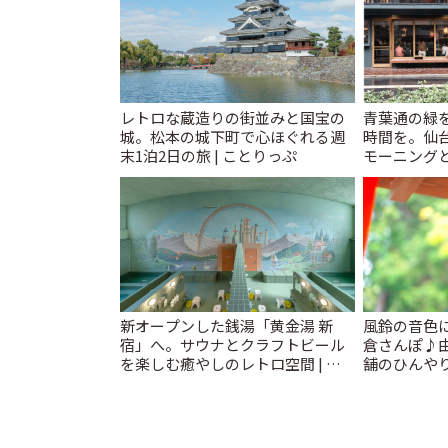
レトロな蔵造りの街並みと国宝の
青葉通の緑
城。松本の城下町で心ほぐれる週
時間を。仙台
末1泊2日の旅 | ことりっぷ
モーニングと
新オープンした銭湯「黄金湯 新
風鈴の音色
宿」へ。サウナとクラフトビール
倉さんぽ♪
を楽しむ癒やしのレトロ空間 | こ
舗のひんやり
とりっぷ