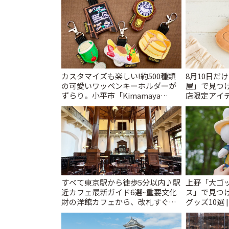
カスタマイズも楽しい!約500種類
8月10日だ
の可愛いワッペンキーホルダーが
屋」で見つ
ずらり。小平市「Kimamaya
店限定アイテ
T&K」 | ことりっぷ
すべて東京駅から徒歩5分以内♪駅
上野「大ゴ
近カフェ最新ガイド6選~重要文化
ス」で見つ
財の洋館カフェから、改札すぐの
グッズ10選 
レトロ喫茶まで~ | ことりっぷ