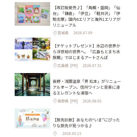
【改訂版発売♪】「角館・盛岡」「仙
台」「鎌倉」「伊豆」「軽井沢」「伊
勢志摩」国内6エリアと海外1エリアが
リニューアル
宮城県
2026.07.09
【チケットプレゼント】水辺の世界か
ら浮世絵の世界へ。「広島もとまち水
族館」ではじまるアートさんぽ
広島県
[PR]
2026.07.31
長野・浅間温泉「界 松本」がリニュー
アルオープン。信州ワインと音楽に浸
るエレガントな湯宿へ
長野県
[PR]
2026.08.05
【旅先診断】あなたの“いま”にぴった
りな旅先が見つかる♪
2026.05.15