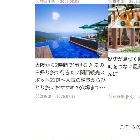
神奈川県
2026.08.02
群馬県
2026.
歴史が息づく
大阪から2時間で行ける♪ 夏の
時をつなぐ風
日帰り旅で行きたい関西観光ス
んぽ
ポット21選～人気の絶景からひ
とり旅におすすめの穴場まで～
滋賀県
2026.07.19
東京都
[PR]
こちら