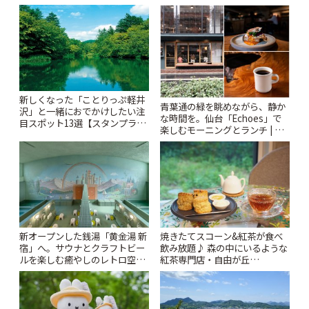
「Kimamaya T&K」 | ことりっ
りっぷ
ぷ
新しくなった「ことりっぷ軽井
青葉通の緑を眺めながら、静か
沢」と一緒におでかけしたい注
な時間を。仙台「Echoes」で
目スポット13選【スタンプラリ
楽しむモーニングとランチ | こ
ー開催中】 | ことりっぷ
とりっぷ
新オープンした銭湯「黄金湯 新
焼きたてスコーン&紅茶が食べ
宿」へ。サウナとクラフトビー
飲み放題♪ 森の中にいるような
ルを楽しむ癒やしのレトロ空間
紅茶専門店・自由が丘
| ことりっぷ
「YOTSUBA TEA」でのんびり
時間 | ことりっぷ