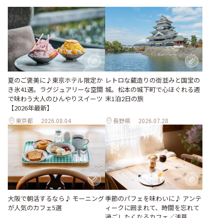
夏のご褒美に♪東京ホテル限定か
レトロな蔵造りの街並みと国宝の
き氷41選。ラグジュアリーな空間
城。松本の城下町で心ほぐれる週
で味わう大人のひんやりスイーツ
末1泊2日の旅
【2026年最新】
東京都
2026.08.04
長野県
2026.07.28
季節のパフェを味わいに♪ アンテ
大阪で朝活するなら♪ モーニング
ィークに囲まれて、時間を忘れて
が人気のカフェ5選
過ごしたくなるカフェ／浅草