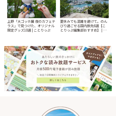
上野「大ゴッホ展 夜のカフェテ
夏休みでも混雑を避けて。のん
ラス」で見つけた、オリジナル
びり過ごせる国内旅先6選【こ
限定グッズ10選 | ことりっぷ
とりっぷ編集部おすすめ】 | こ
とりっぷ