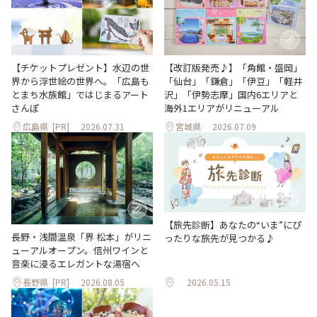
【改訂版発売♪】「角館・盛岡」
【チケットプレゼント】水辺の世
「仙台」「鎌倉」「伊豆」「軽井
界から浮世絵の世界へ。「広島も
沢」「伊勢志摩」国内6エリアと
とまち水族館」ではじまるアート
海外1エリアがリニューアル
さんぽ
広島県
[PR]
2026.07.31
宮城県
2026.07.09
【旅先診断】あなたの“いま”にぴ
長野・浅間温泉「界 松本」がリニ
ったりな旅先が見つかる♪
ューアルオープン。信州ワインと
音楽に浸るエレガントな湯宿へ
長野県
[PR]
2026.08.05
2026.05.15