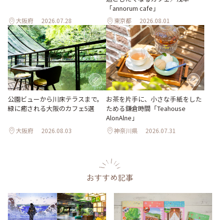
「annorum cafe」
大阪府
2026.07.28
東京都
2026.08.01
公園ビューから川床テラスまで。
お茶を片手に、小さな手紙をした
緑に癒される大阪のカフェ5選
ためる鎌倉時間「Teahouse
AlonAlne」
大阪府
2026.08.03
神奈川県
2026.07.31
おすすめ記事