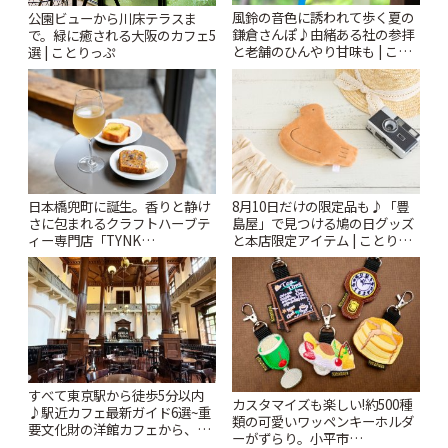
風鈴の音色に誘われて歩く夏の
公園ビューから川床テラスま
鎌倉さんぽ♪由緒ある社の参拝
で。緑に癒される大阪のカフェ5
と老舗のひんやり甘味も | こと
選 | ことりっぷ
りっぷ
日本橋兜町に誕生。香りと静け
8月10日だけの限定品も♪「豊
さに包まれるクラフトハーブテ
島屋」で見つける鳩の日グッズ
ィー専門店「TYNK
と本店限定アイテム | ことりっ
Kabutocho」 | ことりっぷ
ぷ
すべて東京駅から徒歩5分以内
カスタマイズも楽しい!約500種
♪駅近カフェ最新ガイド6選~重
類の可愛いワッペンキーホルダ
要文化財の洋館カフェから、改
ーがずらり。小平市
札すぐのレトロ喫茶まで~ | こと