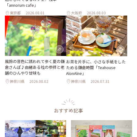
「annorum cafe」
東京都
2026.08.01
大阪府
2026.08.03
風鈴の音色に誘われて歩く夏の鎌
お茶を片手に、小さな手紙をした
倉さんぽ♪由緒ある社の参拝と老
ためる鎌倉時間「Teahouse
舗のひんやり甘味も
AlonAlne」
神奈川県
2026.08.02
神奈川県
2026.07.31
おすすめ記事