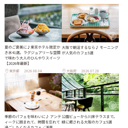
夏のご褒美に♪東京ホテル限定か
大阪で朝活するなら♪ モーニング
き氷41選。ラグジュアリーな空間
が人気のカフェ5選
で味わう大人のひんやりスイーツ
【2026年最新】
東京都
2026.08.04
大阪府
2026.07.28
季節のパフェを味わいに♪ アンテ
公園ビューから川床テラスまで。
ィークに囲まれて、時間を忘れて
緑に癒される大阪のカフェ5選
過ごしたくなるカフェ／浅草