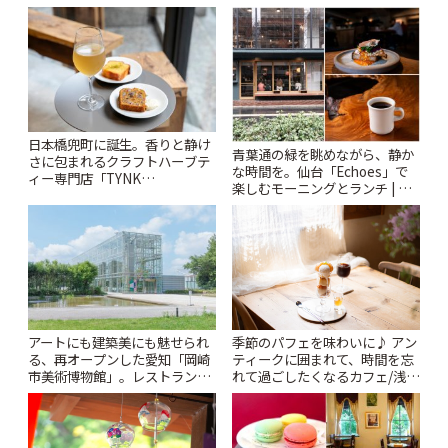
ー開催中】 | ことりっぷ
日本橋兜町に誕生。香りと静け
青葉通の緑を眺めながら、静か
さに包まれるクラフトハーブテ
な時間を。仙台「Echoes」で
ィー専門店「TYNK
楽しむモーニングとランチ | こ
Kabutocho」 | ことりっぷ
とりっぷ
アートにも建築美にも魅せられ
季節のパフェを味わいに♪ アン
る、再オープンした愛知「岡崎
ティークに囲まれて、時間を忘
市美術博物館」。レストランや
れて過ごしたくなるカフェ/浅草
ショップも充実 | ことりっぷ
「annorum cafe」 | ことりっぷ