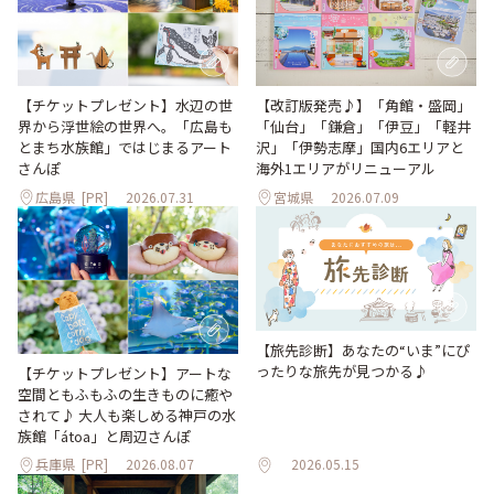
【改訂版発売♪】「角館・盛岡」
【チケットプレゼント】水辺の世
「仙台」「鎌倉」「伊豆」「軽井
界から浮世絵の世界へ。「広島も
沢」「伊勢志摩」国内6エリアと
とまち水族館」ではじまるアート
海外1エリアがリニューアル
さんぽ
広島県
[PR]
2026.07.31
宮城県
2026.07.09
【旅先診断】あなたの“いま”にぴ
ったりな旅先が見つかる♪
【チケットプレゼント】アートな
空間ともふもふの生きものに癒や
されて♪ 大人も楽しめる神戸の水
族館「átoa」と周辺さんぽ
兵庫県
[PR]
2026.08.07
2026.05.15