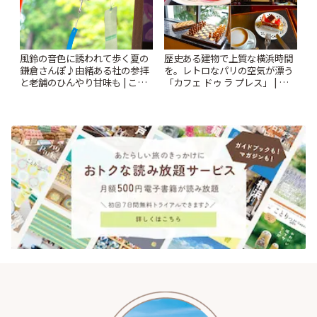
風鈴の音色に誘われて歩く夏の
歴史ある建物で上質な横浜時間
鎌倉さんぽ♪由緒ある社の参拝
を。レトロなパリの空気が漂う
と老舗のひんやり甘味も | こと
「カフェ ドゥ ラ プレス」 | こと
りっぷ
りっぷ