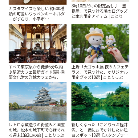
8月10日だけの限定品も♪「豊
カスタマイズも楽しい!約500種
島屋」で見つける鳩の日グッズ
類の可愛いワッペンキーホルダ
と本店限定アイテム | ことりっ
ーがずらり。小平市
ぷ
「Kimamaya T&K」 | ことりっ
ぷ
すべて東京駅から徒歩5分以内
上野「大ゴッホ展 夜のカフェテ
♪駅近カフェ最新ガイド6選~重
ラス」で見つけた、オリジナル
要文化財の洋館カフェから、改
限定グッズ10選 | ことりっぷ
札すぐのレトロ喫茶まで~ | こと
りっぷ
レトロな蔵造りの街並みと国宝
新しくなった「ことりっぷ軽井
の城。松本の城下町で心ほぐれ
沢」と一緒におでかけしたい注
る週末1泊2日の旅 | ことりっぷ
目スポット13選【スタンプラリ