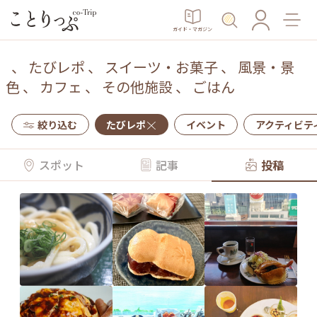
ガイド・マガジン
、
たびレポ
、
スイーツ・お菓子
、
風景・景
色
、
カフェ
、
その他施設
、
ごはん
絞り込む
たびレポ
イベント
アクティビテ
スポット
記事
投稿