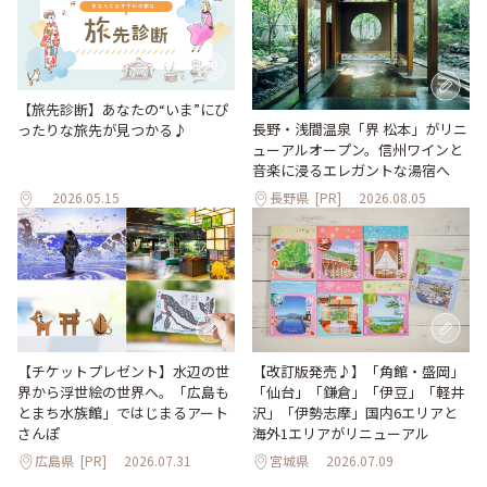
【旅先診断】あなたの“いま”にぴ
長野・浅間温泉「界 松本」がリニ
ったりな旅先が見つかる♪
ューアルオープン。信州ワインと
音楽に浸るエレガントな湯宿へ
2026.05.15
長野県
[PR]
2026.08.05
【改訂版発売♪】「角館・盛岡」
【チケットプレゼント】水辺の世
「仙台」「鎌倉」「伊豆」「軽井
界から浮世絵の世界へ。「広島も
沢」「伊勢志摩」国内6エリアと
とまち水族館」ではじまるアート
海外1エリアがリニューアル
さんぽ
広島県
[PR]
2026.07.31
宮城県
2026.07.09