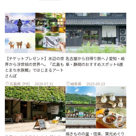
【チケットプレゼント】水辺の世
名古屋から日帰り旅へ♪愛知・岐
界から浮世絵の世界へ。「広島も
阜・静岡のおすすめスポット6選
とまち水族館」ではじまるアート
さんぽ
広島県
[PR]
2026.07.31
岐阜県
2025.09.23
焼きものの里・信楽、窯元めぐり