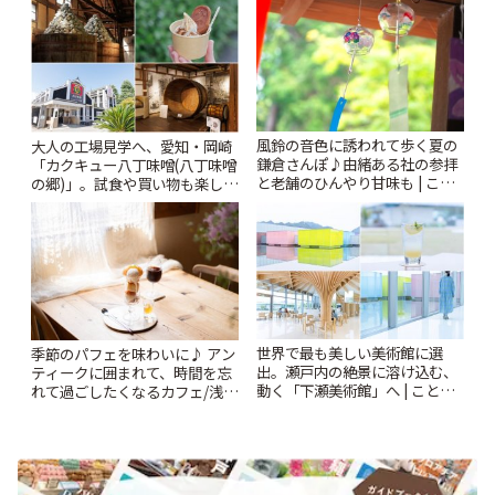
風鈴の音色に誘われて歩く夏の
大人の工場見学へ、愛知・岡崎
鎌倉さんぽ♪由緒ある社の参拝
「カクキュー八丁味噌(八丁味噌
と老舗のひんやり甘味も | こと
の郷)」。試食や買い物も楽しみ
りっぷ
♪ | ことりっぷ
世界で最も美しい美術館に選
季節のパフェを味わいに♪ アン
出。瀬戸内の絶景に溶け込む、
ティークに囲まれて、時間を忘
動く「下瀬美術館」へ | ことり
れて過ごしたくなるカフェ/浅草
っぷ
「annorum cafe」 | ことりっぷ