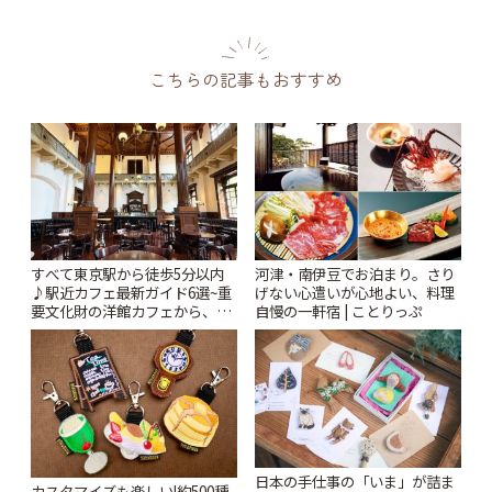
こちらの記事もおすすめ
すべて東京駅から徒歩5分以内
河津・南伊豆でお泊まり。さり
♪駅近カフェ最新ガイド6選~重
げない心遣いが心地よい、料理
要文化財の洋館カフェから、改
自慢の一軒宿 | ことりっぷ
札すぐのレトロ喫茶まで~ | こと
りっぷ
日本の手仕事の「いま」が詰ま
カスタマイズも楽しい!約500種