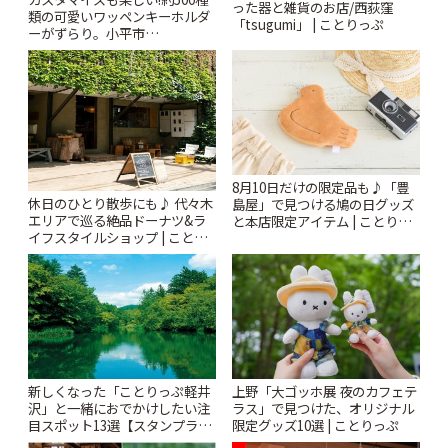
った器と雑貨のお店/西荻窪
類の可愛いワッペンキーホルダ
「tsugumi」 | ことりっぷ
ーがずらり。小平市
「Kimamaya T&K」 | ことりっ
ぷ
8月10日だけの限定品も♪「豊
休日のひとり散歩にも♪ 代々木
島屋」で見つける鳩の日グッズ
エリアで巡る絶品ドーナツ&ラ
と本店限定アイテム | ことりっ
イフスタイルショップ | ことり
ぷ
っぷ
新しくなった「ことりっぷ軽井
上野「大ゴッホ展 夜のカフェテ
沢」と一緒におでかけしたい注
ラス」で見つけた、オリジナル
目スポット13選【スタンプラリ
限定グッズ10選 | ことりっぷ
ー開催中】 | ことりっぷ