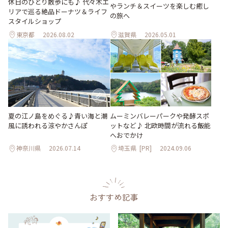
休日のひとり散歩にも♪ 代々木エ
やランチ＆スイーツを楽しむ癒し
リアで巡る絶品ドーナツ＆ライフ
の旅へ
スタイルショップ
東京都
2026.08.02
滋賀県
2026.05.01
夏の江ノ島をめぐる♪青い海と潮
ムーミンバレーパークや発酵スポ
風に誘われる涼やかさんぽ
ットなど♪ 北欧時間が流れる飯能
へおでかけ
神奈川県
2026.07.14
埼玉県
[PR]
2024.09.06
おすすめ記事