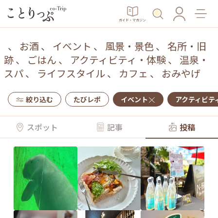
ガイド・マガジン
、
お酒
、
イベント
、
風景・景色
、
名所・旧
跡
、
ごはん
、
アクティビティ・体験
、
温泉・
スパ
、
ライフスタイル
、
カフェ
、
おみやげ
絞り込む
たびレポ
イベント
アクティビテ
スポット
記事
投稿