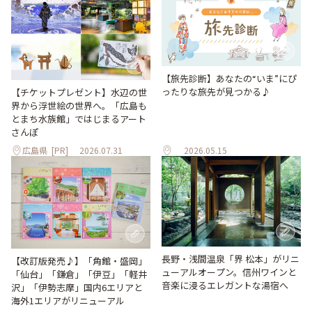
【旅先診断】あなたの“いま”にぴ
ったりな旅先が見つかる♪
【チケットプレゼント】水辺の世
界から浮世絵の世界へ。「広島も
とまち水族館」ではじまるアート
さんぽ
広島県
[PR]
2026.07.31
2026.05.15
長野・浅間温泉「界 松本」がリニ
【改訂版発売♪】「角館・盛岡」
ューアルオープン。信州ワインと
「仙台」「鎌倉」「伊豆」「軽井
音楽に浸るエレガントな湯宿へ
沢」「伊勢志摩」国内6エリアと
海外1エリアがリニューアル