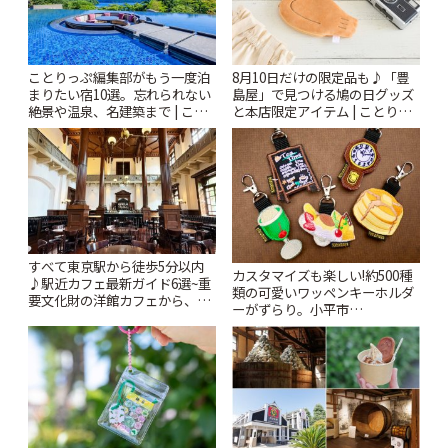
ことりっぷ編集部がもう一度泊
8月10日だけの限定品も♪「豊
まりたい宿10選。忘れられない
島屋」で見つける鳩の日グッズ
絶景や温泉、名建築まで | こと
と本店限定アイテム | ことりっ
りっぷ
ぷ
すべて東京駅から徒歩5分以内
カスタマイズも楽しい!約500種
♪駅近カフェ最新ガイド6選~重
類の可愛いワッペンキーホルダ
要文化財の洋館カフェから、改
ーがずらり。小平市
札すぐのレトロ喫茶まで~ | こと
「Kimamaya T&K」 | ことりっ
りっぷ
ぷ