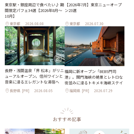
東京駅・銀座周辺で食べたい♪ 期
【2026年7月】東京ニューオープ
間限定パフェ34選【2026年8月～
ン23選
10月】
東京都
2026.08.08
東京都
2026.07.30
長野・浅間温泉「界 松本」がリニ
福岡に新オープン「BEB5門司
ューアルオープン。信州ワインと
港」。関門海峡の絶景とレトロな
音楽に浸るエレガントな湯宿へ
街並みに浸るトキメキ海峡ステイ
長野県
[PR]
2026.08.05
福岡県
[PR]
2026.07.29
おすすめ記事