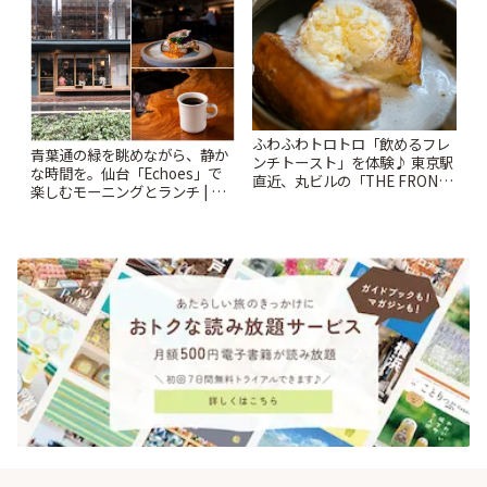
ふわふわトロトロ「飲めるフレ
青葉通の緑を眺めながら、静か
ンチトースト」を体験♪ 東京駅
な時間を。仙台「Echoes」で
直近、丸ビルの「THE FRONT
楽しむモーニングとランチ | こ
ROOM」でゆったりカフェタイ
とりっぷ
ム | ことりっぷ