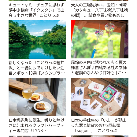
キュートなミニチュアに思わず
大人の工場見学へ、愛知・岡崎
夢中♪鎌倉「イクスタン」で出
「カクキュー八丁味噌(八丁味噌
会う小さな世界 | ことりっぷ
の郷)」。試食や買い物も楽しみ
♪ | ことりっぷ
風鈴の音色に誘われて歩く夏の
新しくなった「ことりっぷ軽井
鎌倉さんぽ♪由緒ある社の参拝
沢」と一緒におでかけしたい注
と老舗のひんやり甘味も | こと
目スポット13選【スタンプラリ
りっぷ
ー開催中】 | ことりっぷ
日本橋兜町に誕生。香りと静け
日本の手仕事の「いま」が詰ま
さに包まれるクラフトハーブテ
った器と雑貨のお店/西荻窪
ィー専門店「TYNK
「tsugumi」 | ことりっぷ
Kabutocho」 | ことりっぷ