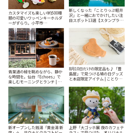
新しくなった「ことりっぷ軽井
カスタマイズも楽しい!約500種
沢」と一緒におでかけしたい注
類の可愛いワッペンキーホルダ
目スポット13選【スタンプラリ
ーがずらり。小平市
ー開催中】 | ことりっぷ
「Kimamaya T&K」 | ことりっ
ぷ
8月10日だけの限定品も♪「豊
青葉通の緑を眺めながら、静か
島屋」で見つける鳩の日グッズ
な時間を。仙台「Echoes」で
と本店限定アイテム | ことりっ
楽しむモーニングとランチ | こ
ぷ
とりっぷ
新オープンした銭湯「黄金湯 新
上野「大ゴッホ展 夜のカフェテ
宿」へ。サウナとクラフトビー
ラス」で見つけた、オリジナル