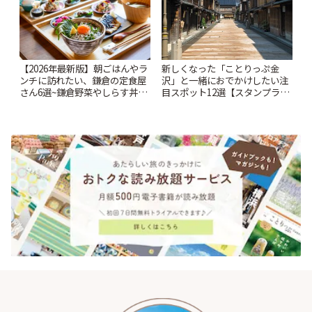
【2026年最新版】朝ごはんやラ
新しくなった「ことりっぷ金
ンチに訪れたい、鎌倉の定食屋
沢」と一緒におでかけしたい注
さん6選~鎌倉野菜やしらす丼な
目スポット12選【スタンプラリ
どここならではの味も~ | ことり
ー開催中】 | ことりっぷ
っぷ