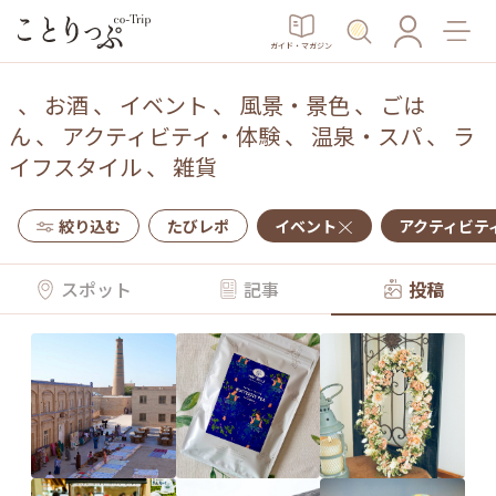
ガイド・マガジン
、
お酒
、
イベント
、
風景・景色
、
ごは
ん
、
アクティビティ・体験
、
温泉・スパ
、
ラ
イフスタイル
、
雑貨
絞り込む
たびレポ
イベント
アクティビテ
スポット
記事
投稿