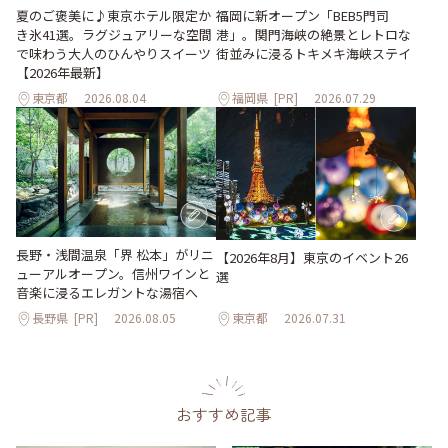
夏のご褒美に♪東京ホテル限定か
福岡に新オープン「BEB5門司
き氷41選。ラグジュアリーな空間
港」。関門海峡の絶景とレトロな
で味わう大人のひんやりスイーツ
街並みに浸るトキメキ海峡ステイ
【2026年最新】
東京都
2026.08.04
福岡県
[PR]
2026.07.29
長野・浅間温泉「界 松本」がリニ
【2026年8月】東京のイベント26
ューアルオープン。信州ワインと
選
音楽に浸るエレガントな湯宿へ
長野県
[PR]
2026.08.05
東京都
2026.07.31
おすすめ記事