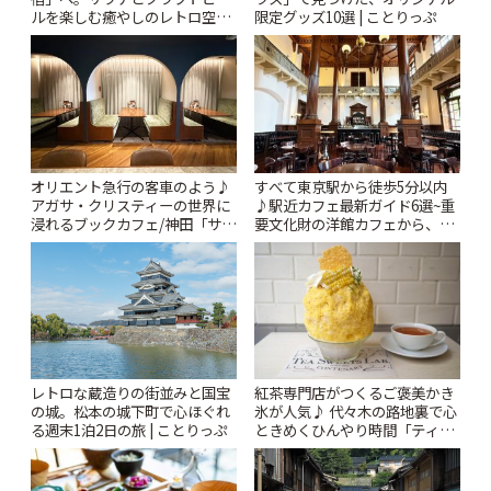
ルを楽しむ癒やしのレトロ空間
限定グッズ10選 | ことりっぷ
| ことりっぷ
オリエント急行の客車のよう♪
すべて東京駅から徒歩5分以内
アガサ・クリスティーの世界に
♪駅近カフェ最新ガイド6選~重
浸れるブックカフェ/神田「サロ
要文化財の洋館カフェから、改
ンクリスティ」 | ことりっぷ
札すぐのレトロ喫茶まで~ | こと
りっぷ
レトロな蔵造りの街並みと国宝
紅茶専門店がつくるご褒美かき
の城。松本の城下町で心ほぐれ
氷が人気♪ 代々木の路地裏で心
る週末1泊2日の旅 | ことりっぷ
ときめくひんやり時間「ティー
スイーツ ラボ コンテナート」 |
ことりっぷ