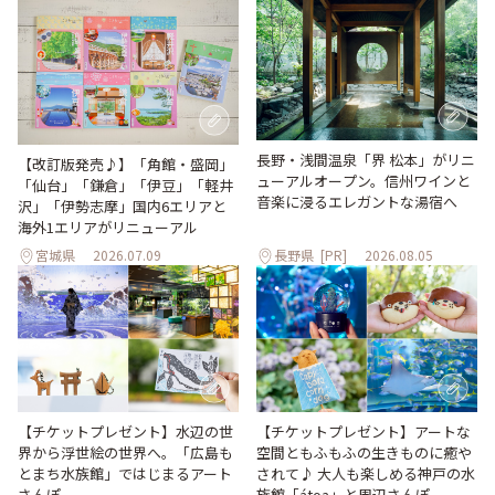
長野・浅間温泉「界 松本」がリニ
【改訂版発売♪】「角館・盛岡」
ューアルオープン。信州ワインと
「仙台」「鎌倉」「伊豆」「軽井
音楽に浸るエレガントな湯宿へ
沢」「伊勢志摩」国内6エリアと
海外1エリアがリニューアル
宮城県
2026.07.09
長野県
[PR]
2026.08.05
【チケットプレゼント】水辺の世
【チケットプレゼント】アートな
界から浮世絵の世界へ。「広島も
空間ともふもふの生きものに癒や
とまち水族館」ではじまるアート
されて♪ 大人も楽しめる神戸の水
さんぽ
族館「átoa」と周辺さんぽ