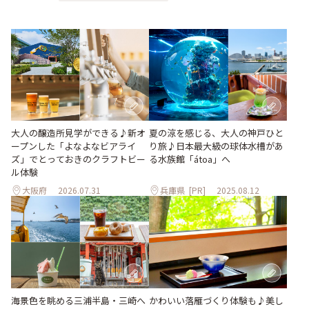
大人の醸造所見学ができる♪新オ
夏の涼を感じる、大人の神戸ひと
ープンした「よなよなビアライ
り旅♪日本最大級の球体水槽があ
ズ」でとっておきのクラフトビー
る水族館「átoa」へ
ル体験
大阪府
2026.07.31
兵庫県
[PR]
2025.08.12
海景色を眺める三浦半島・三崎へ
かわいい落雁づくり体験も♪美し