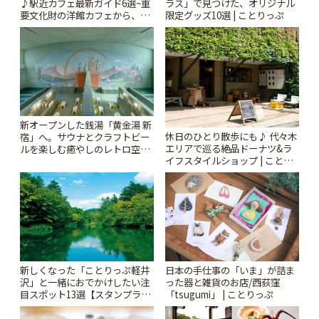
♪駅近カフェ最新ガイド6選~重
ラス」で見つけた、オリジナル
要文化財の洋館カフェから、改
限定グッズ10選 | ことりっぷ
札すぐのレトロ喫茶まで~ | こと
りっぷ
新オープンした銭湯「黄金湯 新
休日のひとり散歩にも♪ 代々木
宿」へ。サウナとクラフトビー
エリアで巡る絶品ドーナツ&ラ
ルを楽しむ癒やしのレトロ空間
イフスタイルショップ | ことり
| ことりっぷ
っぷ
新しくなった「ことりっぷ軽井
日本の手仕事の「いま」が詰ま
沢」と一緒におでかけしたい注
った器と雑貨のお店/西荻窪
目スポット13選【スタンプラリ
「tsugumi」 | ことりっぷ
ー開催中】 | ことりっぷ