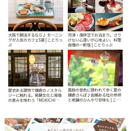
大阪で朝活するなら♪ モーニン
河津・南伊豆でお泊まり。さり
グが人気のカフェ5選 | ことりっ
げない心遣いが心地よい、料理
ぷ
自慢の一軒宿 | ことりっぷ
風鈴の音色に誘われて歩く夏の
歴史ある建物で鎌倉のノスタル
鎌倉さんぽ♪由緒ある社の参拝
ジーに触れる。発酵文化と湘南
と老舗のひんやり甘味も | こと
の恵みを味わう「MOKICHI
りっぷ
KAMAKURA」 | ことりっぷ