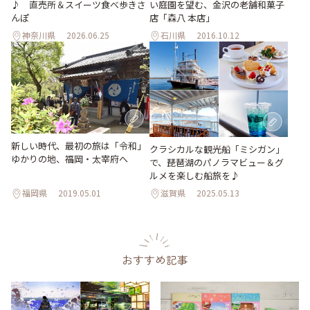
♪ 直売所＆スイーツ食べ歩きさ
い庭園を望む、金沢の老舗和菓子
んぽ
店「森八 本店」
神奈川県
2026.06.25
石川県
2016.10.12
新しい時代、最初の旅は「令和」
クラシカルな観光船「ミシガン」
ゆかりの地、福岡・太宰府へ
で、琵琶湖のパノラマビュー＆グ
ルメを楽しむ船旅を♪
福岡県
2019.05.01
滋賀県
2025.05.13
おすすめ記事