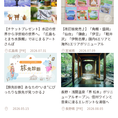
【改訂版発売♪】「角館・盛岡」
【チケットプレゼント】水辺の世
「仙台」「鎌倉」「伊豆」「軽井
界から浮世絵の世界へ。「広島も
沢」「伊勢志摩」国内6エリアと
とまち水族館」ではじまるアート
海外1エリアがリニューアル
さんぽ
広島県
[PR]
2026.07.31
宮城県
2026.07.09
【旅先診断】あなたの“いま”にぴ
長野・浅間温泉「界 松本」がリニ
ったりな旅先が見つかる♪
ューアルオープン。信州ワインと
音楽に浸るエレガントな湯宿へ
2026.05.15
長野県
[PR]
2026.08.05