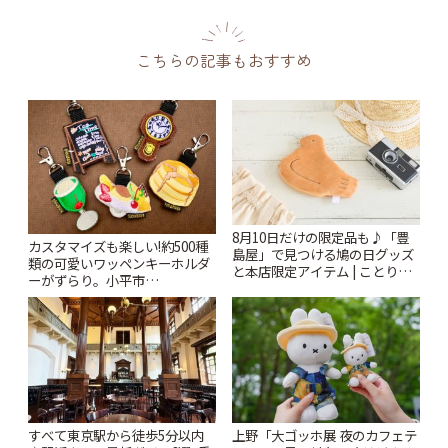
こちらの記事もおすすめ
8月10日だけの限定品も♪「豊
カスタマイズも楽しい!約500種
島屋」で見つける鳩の日グッズ
類の可愛いワッペンキーホルダ
と本店限定アイテム | ことりっ
ーがずらり。小平市
ぷ
「Kimamaya T&K」 | ことりっ
ぷ
すべて東京駅から徒歩5分以内
上野「大ゴッホ展 夜のカフェテ