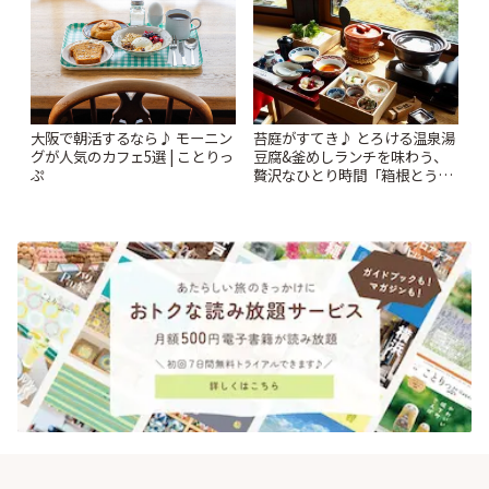
苔庭がすてき♪ とろける温泉湯
大阪で朝活するなら♪ モーニン
豆腐&釜めしランチを味わう、
グが人気のカフェ5選 | ことりっ
贅沢なひとり時間「箱根とうふ
ぷ
茶屋 八十八」 | ことりっぷ