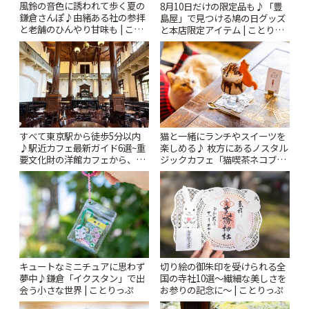
風鈴の音色に誘われて歩く夏の
8月10日だけの限定品も♪「豊
鎌倉さんぽ♪由緒ある社の参拝
島屋」で見つける鳩の日グッズ
と老舗のひんやり甘味も | こと
と本店限定アイテム | ことりっ
りっぷ
ぷ
すべて東京駅から徒歩5分以内
猫と一緒にランチやスイーツを
♪駅近カフェ最新ガイド6選~重
楽しめる♪ 枚方にあるノスタル
要文化財の洋館カフェから、改
ジックカフェ「猫喫茶ネコブ」
札すぐのレトロ喫茶まで~ | こと
| ことりっぷ
りっぷ
キュートなミニチュアに思わず
切り絵の御朱印を受けられる全
夢中♪鎌倉「イクスタン」で出
国の寺社10選〜繊細な美しさを
会う小さな世界 | ことりっぷ
お参りの記念に〜 | ことりっぷ