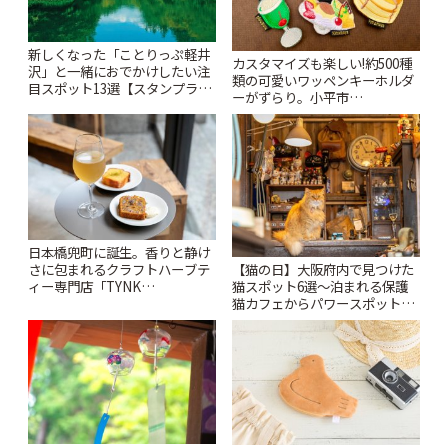
新しくなった「ことりっぷ軽井
カスタマイズも楽しい!約500種
沢」と一緒におでかけしたい注
類の可愛いワッペンキーホルダ
目スポット13選【スタンプラリ
ーがずらり。小平市
ー開催中】 | ことりっぷ
「Kimamaya T&K」 | ことりっ
ぷ
日本橋兜町に誕生。香りと静け
【猫の日】大阪府内で見つけた
さに包まれるクラフトハーブテ
猫スポット6選〜泊まれる保護
ィー専門店「TYNK
猫カフェからパワースポットま
Kabutocho」 | ことりっぷ
で〜 | ことりっぷ