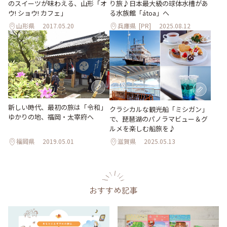
のスイーツが味わえる、山形「オ
り旅♪日本最大級の球体水槽があ
ウ! ショウ! カフェ」
る水族館「átoa」へ
山形県
2017.05.20
兵庫県
[PR]
2025.08.12
新しい時代、最初の旅は「令和」
クラシカルな観光船「ミシガン」
ゆかりの地、福岡・太宰府へ
で、琵琶湖のパノラマビュー＆グ
ルメを楽しむ船旅を♪
福岡県
2019.05.01
滋賀県
2025.05.13
おすすめ記事