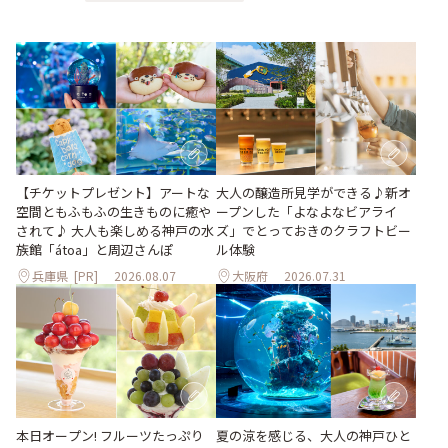
大人の醸造所見学ができる♪新オ
【チケットプレゼント】アートな
ープンした「よなよなビアライ
空間ともふもふの生きものに癒や
ズ」でとっておきのクラフトビー
されて♪ 大人も楽しめる神戸の水
ル体験
族館「átoa」と周辺さんぽ
兵庫県
[PR]
2026.08.07
大阪府
2026.07.31
本日オープン! フルーツたっぷり
夏の涼を感じる、大人の神戸ひと