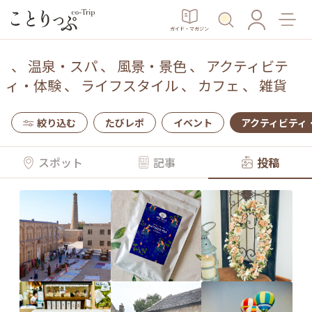
ガイド・マガジン
、
温泉・スパ
、
風景・景色
、
アクティビテ
ィ・体験
、
ライフスタイル
、
カフェ
、
雑貨
絞り込む
たびレポ
イベント
アクティビティ
スポット
記事
投稿