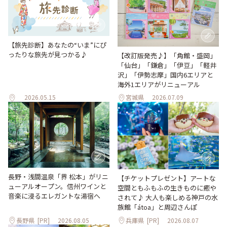
【旅先診断】あなたの“いま”にぴ
ったりな旅先が見つかる♪
【改訂版発売♪】「角館・盛岡」
「仙台」「鎌倉」「伊豆」「軽井
沢」「伊勢志摩」国内6エリアと
海外1エリアがリニューアル
2026.05.15
宮城県
2026.07.09
長野・浅間温泉「界 松本」がリニ
【チケットプレゼント】アートな
ューアルオープン。信州ワインと
空間ともふもふの生きものに癒や
音楽に浸るエレガントな湯宿へ
されて♪ 大人も楽しめる神戸の水
族館「átoa」と周辺さんぽ
長野県
[PR]
2026.08.05
兵庫県
[PR]
2026.08.07