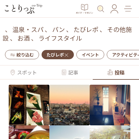
ガイド・マガジン
、
温泉・スパ
、
パン
、
たびレポ
、
その他施
設
、
お酒
、
ライフスタイル
絞り込む
たびレポ
イベント
アクティビテ
スポット
記事
投稿