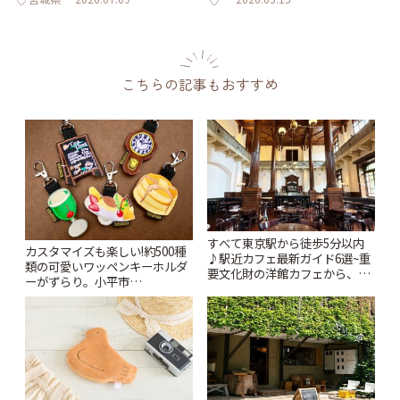
こちらの記事もおすすめ
すべて東京駅から徒歩5分以内
カスタマイズも楽しい!約500種
♪駅近カフェ最新ガイド6選~重
類の可愛いワッペンキーホルダ
要文化財の洋館カフェから、改
ーがずらり。小平市
札すぐのレトロ喫茶まで~ | こと
「Kimamaya T&K」 | ことりっ
りっぷ
ぷ