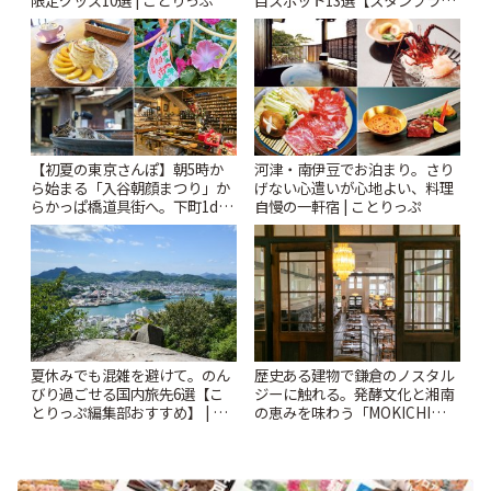
ー開催中】 | ことりっぷ
【初夏の東京さんぽ】朝5時か
河津・南伊豆でお泊まり。さり
ら始まる「入谷朝顔まつり」か
げない心遣いが心地よい、料理
らかっぱ橋道具街へ。下町1day
自慢の一軒宿 | ことりっぷ
さんぽプラン | ことりっぷ
夏休みでも混雑を避けて。のん
歴史ある建物で鎌倉のノスタル
びり過ごせる国内旅先6選【こ
ジーに触れる。発酵文化と湘南
とりっぷ編集部おすすめ】 | こ
の恵みを味わう「MOKICHI
とりっぷ
KAMAKURA」 | ことりっぷ