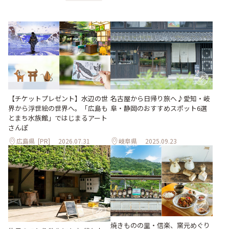
【チケットプレゼント】水辺の世
名古屋から日帰り旅へ♪愛知・岐
界から浮世絵の世界へ。「広島も
阜・静岡のおすすめスポット6選
とまち水族館」ではじまるアート
さんぽ
広島県
[PR]
2026.07.31
岐阜県
2025.09.23
焼きものの里・信楽、窯元めぐり