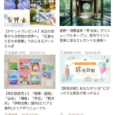
長野・浅間温泉「界 松本」がリニ
【チケットプレゼント】水辺の世
ューアルオープン。信州ワインと
界から浮世絵の世界へ。「広島も
音楽に浸るエレガントな湯宿へ
とまち水族館」ではじまるアート
さんぽ
広島県
[PR]
2026.07.31
長野県
[PR]
2026.08.05
【旅先診断】あなたの“いま”にぴ
ったりな旅先が見つかる♪
【改訂版発売♪】「角館・盛岡」
「仙台」「鎌倉」「伊豆」「軽井
沢」「伊勢志摩」国内6エリアと
海外1エリアがリニューアル
宮城県
2026.07.09
2026.05.15