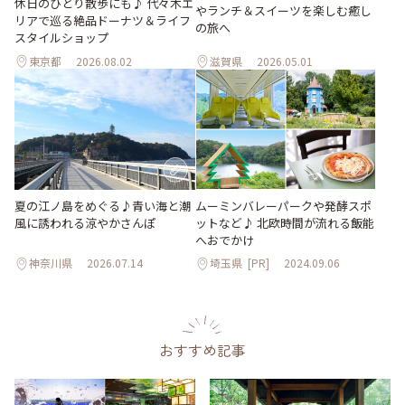
休日のひとり散歩にも♪ 代々木エ
やランチ＆スイーツを楽しむ癒し
リアで巡る絶品ドーナツ＆ライフ
の旅へ
スタイルショップ
東京都
2026.08.02
滋賀県
2026.05.01
夏の江ノ島をめぐる♪青い海と潮
ムーミンバレーパークや発酵スポ
風に誘われる涼やかさんぽ
ットなど♪ 北欧時間が流れる飯能
へおでかけ
神奈川県
2026.07.14
埼玉県
[PR]
2024.09.06
おすすめ記事