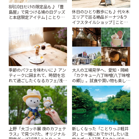
8月10日だけの限定品も♪「豊
休日のひとり散歩にも♪ 代々木
島屋」で見つける鳩の日グッズ
エリアで巡る絶品ドーナツ&ラ
と本店限定アイテム | ことりっ
イフスタイルショップ | ことり
ぷ
っぷ
季節のパフェを味わいに♪ アン
大人の工場見学へ、愛知・岡崎
ティークに囲まれて、時間を忘
「カクキュー八丁味噌(八丁味噌
れて過ごしたくなるカフェ/浅草
の郷)」。試食や買い物も楽しみ
「annorum cafe」 | ことりっぷ
♪ | ことりっぷ
上野「大ゴッホ展 夜のカフェテ
新しくなった「ことりっぷ軽井
ラス」で見つけた、オリジナル
沢」と一緒におでかけしたい注
限定グッズ10選 | ことりっぷ
目スポット13選【スタンプラリ