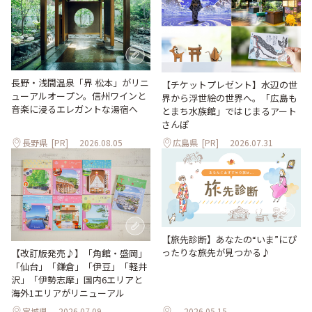
長野・浅間温泉「界 松本」がリニ
【チケットプレゼント】水辺の世
ューアルオープン。信州ワインと
界から浮世絵の世界へ。「広島も
音楽に浸るエレガントな湯宿へ
とまち水族館」ではじまるアート
さんぽ
長野県
[PR]
2026.08.05
広島県
[PR]
2026.07.31
【旅先診断】あなたの“いま”にぴ
ったりな旅先が見つかる♪
【改訂版発売♪】「角館・盛岡」
「仙台」「鎌倉」「伊豆」「軽井
沢」「伊勢志摩」国内6エリアと
海外1エリアがリニューアル
宮城県
2026.07.09
2026.05.15