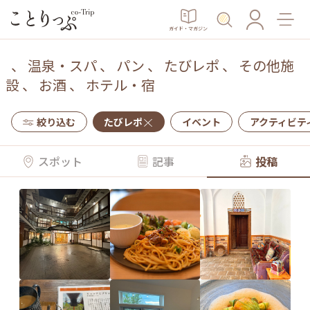
ガイド・マガジン
、
温泉・スパ
、
パン
、
たびレポ
、
その他施
設
、
お酒
、
ホテル・宿
絞り込む
たびレポ
イベント
アクティビテ
スポット
記事
投稿