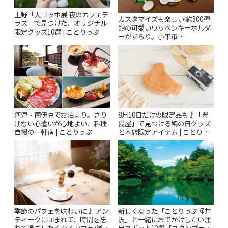
上野「大ゴッホ展 夜のカフェテ
カスタマイズも楽しい!約500種
ラス」で見つけた、オリジナル
類の可愛いワッペンキーホルダ
限定グッズ10選 | ことりっぷ
ーがずらり。小平市
「Kimamaya T&K」 | ことりっ
ぷ
河津・南伊豆でお泊まり。さり
8月10日だけの限定品も♪「豊
げない心遣いが心地よい、料理
島屋」で見つける鳩の日グッズ
自慢の一軒宿 | ことりっぷ
と本店限定アイテム | ことりっ
ぷ
季節のパフェを味わいに♪ アン
新しくなった「ことりっぷ軽井
ティークに囲まれて、時間を忘
沢」と一緒におでかけしたい注
れて過ごしたくなるカフェ/浅草
目スポット13選【スタンプラリ