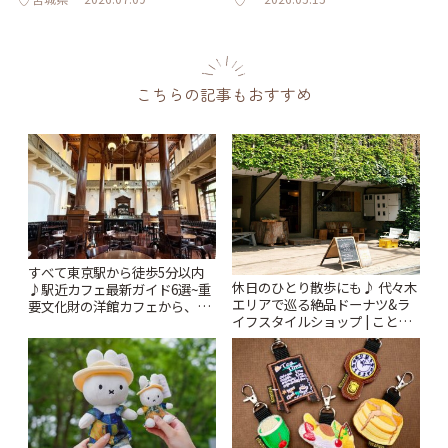
こちらの記事もおすすめ
すべて東京駅から徒歩5分以内
休日のひとり散歩にも♪ 代々木
♪駅近カフェ最新ガイド6選~重
エリアで巡る絶品ドーナツ&ラ
要文化財の洋館カフェから、改
イフスタイルショップ | ことり
札すぐのレトロ喫茶まで~ | こと
っぷ
りっぷ