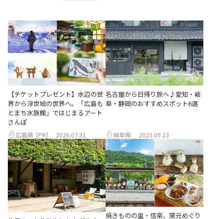
【チケットプレゼント】水辺の世
名古屋から日帰り旅へ♪愛知・岐
界から浮世絵の世界へ。「広島も
阜・静岡のおすすめスポット6選
とまち水族館」ではじまるアート
さんぽ
広島県
[PR]
2026.07.31
岐阜県
2025.09.23
焼きものの里・信楽、窯元めぐり