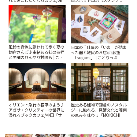
「annorum cafe」 | ことりっぷ
ー開催中】 | ことりっぷ
風鈴の音色に誘われて歩く夏の
日本の手仕事の「いま」が詰ま
鎌倉さんぽ♪由緒ある社の参拝
った器と雑貨のお店/西荻窪
と老舗のひんやり甘味も | こと
「tsugumi」 | ことりっぷ
りっぷ
オリエント急行の客車のよう♪
歴史ある建物で鎌倉のノスタル
アガサ・クリスティーの世界に
ジーに触れる。発酵文化と湘南
浸れるブックカフェ/神田「サロ
の恵みを味わう「MOKICHI
ンクリスティ」 | ことりっぷ
KAMAKURA」 | ことりっぷ