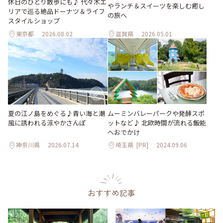
休日のひとり散歩にも♪ 代々木エ
やランチ＆スイーツを楽しむ癒し
リアで巡る絶品ドーナツ＆ライフ
の旅へ
スタイルショップ
東京都
2026.08.02
滋賀県
2026.05.01
夏の江ノ島をめぐる♪青い海と潮
ムーミンバレーパークや発酵スポ
風に誘われる涼やかさんぽ
ットなど♪ 北欧時間が流れる飯能
へおでかけ
神奈川県
2026.07.14
埼玉県
[PR]
2024.09.06
おすすめ記事