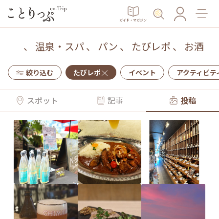
ガイド・マガジン
、
温泉・スパ
、
パン
、
たびレポ
、
お酒
絞り込む
たびレポ
イベント
アクティビテ
スポット
記事
投稿