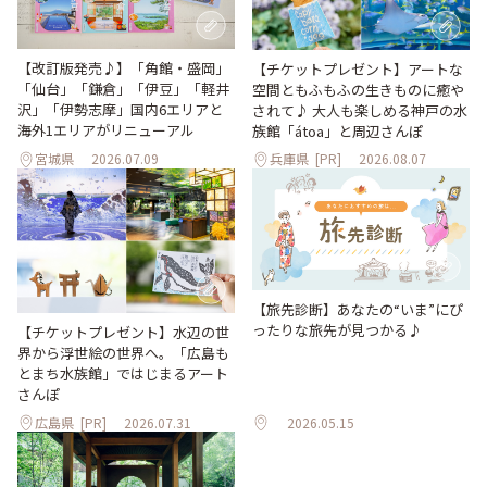
【改訂版発売♪】「角館・盛岡」
【チケットプレゼント】アートな
「仙台」「鎌倉」「伊豆」「軽井
空間ともふもふの生きものに癒や
沢」「伊勢志摩」国内6エリアと
されて♪ 大人も楽しめる神戸の水
海外1エリアがリニューアル
族館「átoa」と周辺さんぽ
宮城県
2026.07.09
兵庫県
[PR]
2026.08.07
【旅先診断】あなたの“いま”にぴ
ったりな旅先が見つかる♪
【チケットプレゼント】水辺の世
界から浮世絵の世界へ。「広島も
とまち水族館」ではじまるアート
さんぽ
広島県
[PR]
2026.07.31
2026.05.15