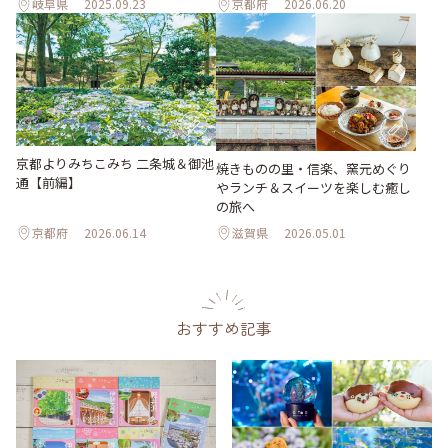
岐阜県
2025.09.23
京都府
2026.06.20
京都よりみちこみち 二条城＆御池
焼きものの里・信楽、窯元めぐり
通【前編】
やランチ＆スイーツを楽しむ癒し
の旅へ
京都府
2026.06.14
滋賀県
2026.05.01
おすすめ記事