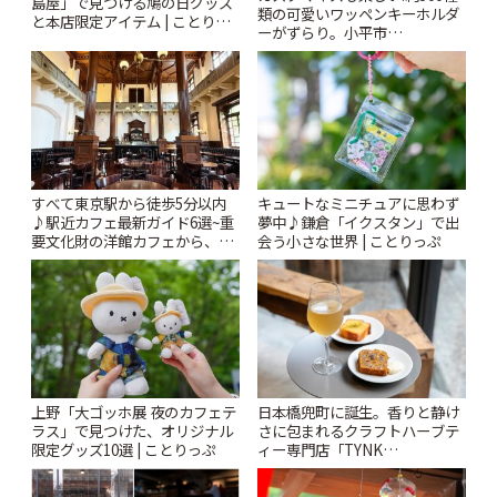
島屋」で見つける鳩の日グッズ
類の可愛いワッペンキーホルダ
と本店限定アイテム | ことりっ
ーがずらり。小平市
ぷ
「Kimamaya T&K」 | ことりっ
ぷ
すべて東京駅から徒歩5分以内
キュートなミニチュアに思わず
♪駅近カフェ最新ガイド6選~重
夢中♪鎌倉「イクスタン」で出
要文化財の洋館カフェから、改
会う小さな世界 | ことりっぷ
札すぐのレトロ喫茶まで~ | こと
りっぷ
上野「大ゴッホ展 夜のカフェテ
日本橋兜町に誕生。香りと静け
ラス」で見つけた、オリジナル
さに包まれるクラフトハーブテ
限定グッズ10選 | ことりっぷ
ィー専門店「TYNK
Kabutocho」 | ことりっぷ