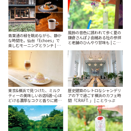
風鈴の音色に誘われて歩く夏の
青葉通の緑を眺めながら、静か
鎌倉さんぽ♪由緒ある社の参拝
な時間を。仙台「Echoes」で
と老舗のひんやり甘味も | こと
楽しむモーニングとランチ | こ
りっぷ
とりっぷ
東京&横浜で見つけた、ミルク
歴史建築のレトロなシャンデリ
ティーの美味しいお店6選~心ほ
アの下で過ごす横浜のカフェ時
どける濃厚なコクと香りに癒や
間「CRAFT. 」 | ことりっぷ
されるティータイム~ | ことりっ
ぷ