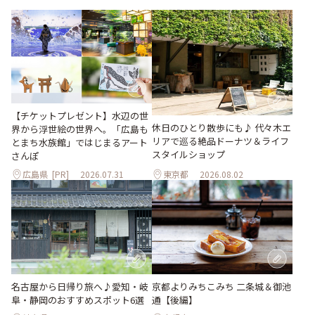
【チケットプレゼント】水辺の世
休日のひとり散歩にも♪ 代々木エ
界から浮世絵の世界へ。「広島も
リアで巡る絶品ドーナツ＆ライフ
とまち水族館」ではじまるアート
スタイルショップ
さんぽ
広島県
[PR]
2026.07.31
東京都
2026.08.02
名古屋から日帰り旅へ♪愛知・岐
京都よりみちこみち 二条城＆御池
阜・静岡のおすすめスポット6選
通【後編】