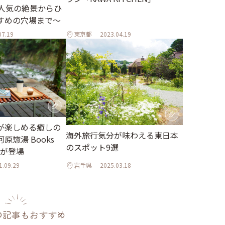
～人気の絶景からひ
すめの穴場まで～
07.19
東京都
2023.04.19
が楽しめる癒しの
海外旅行気分が味わえる東日本
原惣湯 Books
のスポット9選
t」が登場
1.09.29
岩手県
2025.03.18
の記事もおすすめ