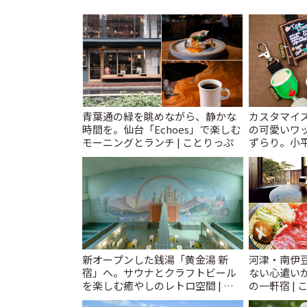
青葉通の緑を眺めながら、静かな
カスタマイズ
時間を。仙台「Echoes」で楽しむ
の可愛いワ
モーニングとランチ | ことりっぷ
ずらり。小平市
T&K」 | 
新オープンした銭湯「黄金湯 新
河津・南伊
宿」へ。サウナとクラフトビール
ない心遣い
を楽しむ癒やしのレトロ空間 | こ
の一軒宿 | 
とりっぷ