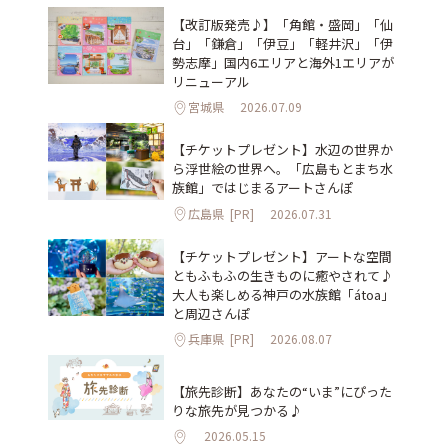
【改訂版発売♪】「角館・盛岡」「仙
台」「鎌倉」「伊豆」「軽井沢」「伊
勢志摩」国内6エリアと海外1エリアが
リニューアル
宮城県
2026.07.09
【チケットプレゼント】水辺の世界か
ら浮世絵の世界へ。「広島もとまち水
族館」ではじまるアートさんぽ
広島県
[PR]
2026.07.31
【チケットプレゼント】アートな空間
ともふもふの生きものに癒やされて♪
大人も楽しめる神戸の水族館「átoa」
と周辺さんぽ
兵庫県
[PR]
2026.08.07
【旅先診断】あなたの“いま”にぴった
りな旅先が見つかる♪
2026.05.15