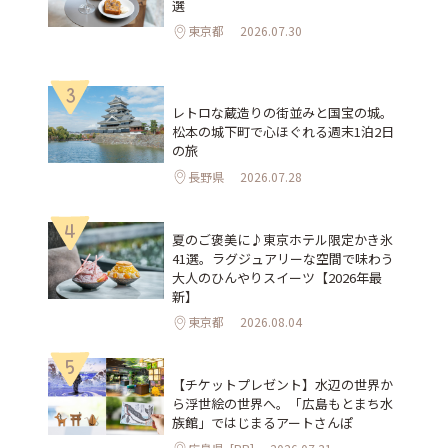
選
東京都
2026.07.30
3
レトロな蔵造りの街並みと国宝の城。
松本の城下町で心ほぐれる週末1泊2日
の旅
長野県
2026.07.28
4
夏のご褒美に♪東京ホテル限定かき氷
41選。ラグジュアリーな空間で味わう
大人のひんやりスイーツ【2026年最
新】
東京都
2026.08.04
5
【チケットプレゼント】水辺の世界か
ら浮世絵の世界へ。「広島もとまち水
族館」ではじまるアートさんぽ