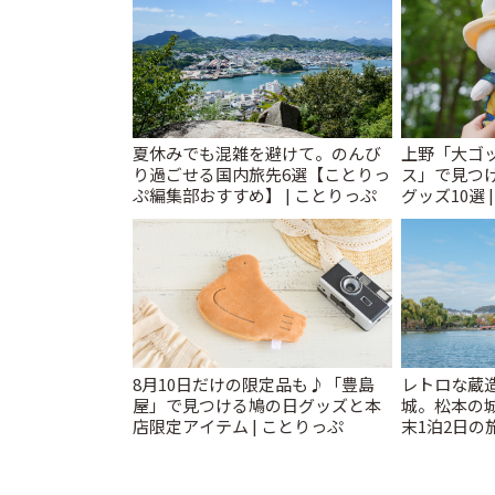
夏休みでも混雑を避けて。のんび
上野「大ゴ
り過ごせる国内旅先6選【ことりっ
ス」で見つ
ぷ編集部おすすめ】 | ことりっぷ
グッズ10選 
8月10日だけの限定品も♪「豊島
レトロな蔵
屋」で見つける鳩の日グッズと本
城。松本の
店限定アイテム | ことりっぷ
末1泊2日の旅