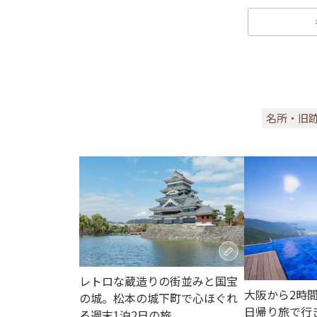
名所・旧
レトロな蔵造りの街並みと国宝
大阪から2時
の城。松本の城下町で心ほぐれ
日帰り旅で行
る週末1泊2日の旅