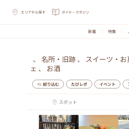
エリアから探す
ガイド・マガジン
新着
特集
、
名所・旧跡
、
スイーツ・お
ェ
、
お酒
絞り込む
たびレポ
イベント
スポット