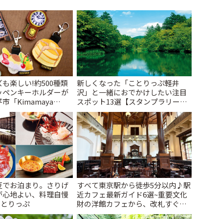
も楽しい!約500種類
新しくなった「ことりっぷ軽井
ッペンキーホルダーが
沢」と一緒におでかけしたい注目
「Kimamaya
スポット13選【スタンプラリー開
ことりっぷ
催中】 | ことりっぷ
豆でお泊まり。さりげ
すべて東京駅から徒歩5分以内♪駅
が心地よい、料理自慢
近カフェ最新ガイド6選~重要文化
ことりっぷ
財の洋館カフェから、改札すぐの
レトロ喫茶まで~ | ことりっぷ