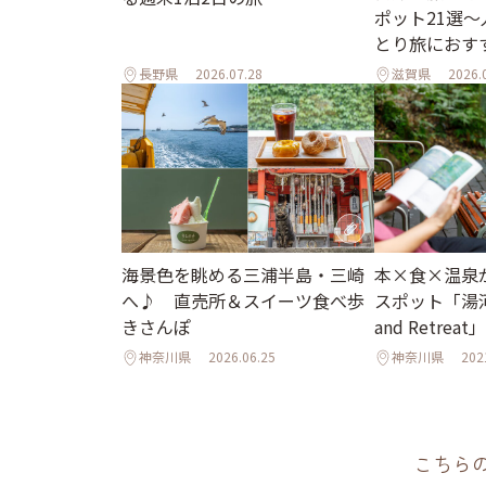
ポット21選
とり旅におす
長野県
2026.07.28
滋賀県
2026.
海景色を眺める三浦半島・三崎
本×食×温泉
へ♪ 直売所＆スイーツ食べ歩
スポット「湯河
きさんぽ
and Retrea
神奈川県
2026.06.25
神奈川県
202
こちら