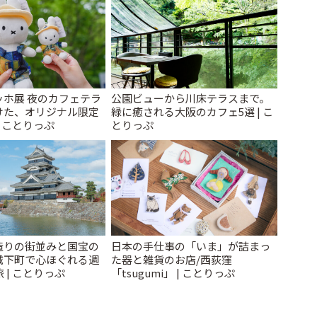
ッホ展 夜のカフェテラ
公園ビューから川床テラスまで。
けた、オリジナル限定
緑に癒される大阪のカフェ5選 | こ
| ことりっぷ
とりっぷ
造りの街並みと国宝の
日本の手仕事の「いま」が詰まっ
城下町で心ほぐれる週
た器と雑貨のお店/西荻窪
 | ことりっぷ
「tsugumi」 | ことりっぷ