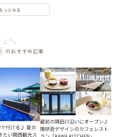
もっとみる
のおすすめ記事
跡
蔵前の隅田川沿いにオープン♪
間で行ける♪ 夏の
隈研吾デザインのカフェレスト
きたい関西観光ス
ラン「KAWA KITCHEN」