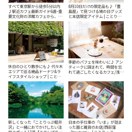
すべて東京駅から徒歩5分以内
8月10日だけの限定品も♪「豊
♪駅近カフェ最新ガイド6選~重
島屋」で見つける鳩の日グッズ
要文化財の洋館カフェから、改
と本店限定アイテム | ことりっ
札すぐのレトロ喫茶まで~ | こと
ぷ
りっぷ
季節のパフェを味わいに♪ アン
休日のひとり散歩にも♪ 代々木
ティークに囲まれて、時間を忘
エリアで巡る絶品ドーナツ&ラ
れて過ごしたくなるカフェ/浅草
イフスタイルショップ | ことり
「annorum cafe」 | ことりっぷ
っぷ
新しくなった「ことりっぷ軽井
日本の手仕事の「いま」が詰ま
沢」と一緒におでかけしたい注
った器と雑貨のお店/西荻窪
目スポット13選【スタンプラリ
「tsugumi」 | ことりっぷ