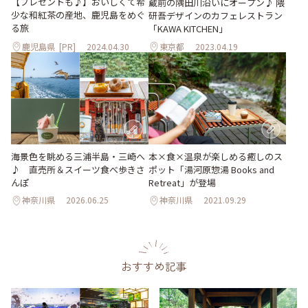
【プレゼントも♪】おいしくて希
蔵前の隅田川沿いにオープン♪ 隈
少な和紅茶の産地、鹿児島をめぐ
研吾デザインのカフェレストラン
る旅
「KAWA KITCHEN」
鹿児島県
[PR]
2024.04.30
東京都
2023.04.19
海景色を眺める三浦半島・三崎へ
本×食×温泉が楽しめる癒しのス
♪ 直売所＆スイーツ食べ歩きさ
ポット「湯河原惣湯 Books and
んぽ
Retreat」が登場
神奈川県
2026.06.25
神奈川県
2021.09.29
おすすめ記事