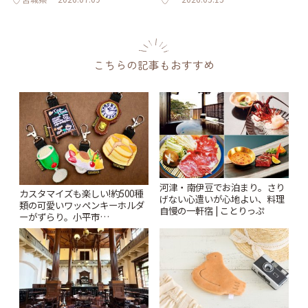
こちらの記事もおすすめ
河津・南伊豆でお泊まり。さり
カスタマイズも楽しい!約500種
げない心遣いが心地よい、料理
類の可愛いワッペンキーホルダ
自慢の一軒宿 | ことりっぷ
ーがずらり。小平市
「Kimamaya T&K」 | ことりっ
ぷ