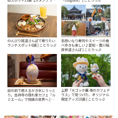
ー開催中】 | ことりっぷ
のんびり尾道さんぽで寄りたい
名物いなり寿司やスイーツの食
ランチスポット6選 | ことりっぷ
べ歩きも楽しい♪愛知・豊川稲
荷参道さんぽ | ことりっぷ
上野「大ゴッホ展 夜のカフェテ
目の前で燃えるかき氷にうっと
ラス」で見つけた、オリジナル
り。吉祥寺の隠れ家カフェ「ル
限定グッズ10選 | ことりっぷ
ミエール」で物語の世界へ | こ
とりっぷ