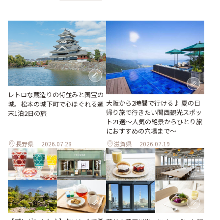
レトロな蔵造りの街並みと国宝の
大阪から2時間で行ける♪ 夏の日
城。松本の城下町で心ほぐれる週
帰り旅で行きたい関西観光スポッ
末1泊2日の旅
ト21選～人気の絶景からひとり旅
におすすめの穴場まで～
長野県
2026.07.28
滋賀県
2026.07.19