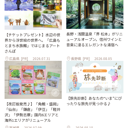
長野・浅間温泉「界 松本」がリニ
【チケットプレゼント】水辺の世
ューアルオープン。信州ワインと
界から浮世絵の世界へ。「広島も
音楽に浸るエレガントな湯宿へ
とまち水族館」ではじまるアート
さんぽ
広島県
[PR]
2026.07.31
長野県
[PR]
2026.08.05
【旅先診断】あなたの“いま”にぴ
ったりな旅先が見つかる♪
【改訂版発売♪】「角館・盛岡」
「仙台」「鎌倉」「伊豆」「軽井
沢」「伊勢志摩」国内6エリアと
海外1エリアがリニューアル
宮城県
2026.07.09
2026.05.15