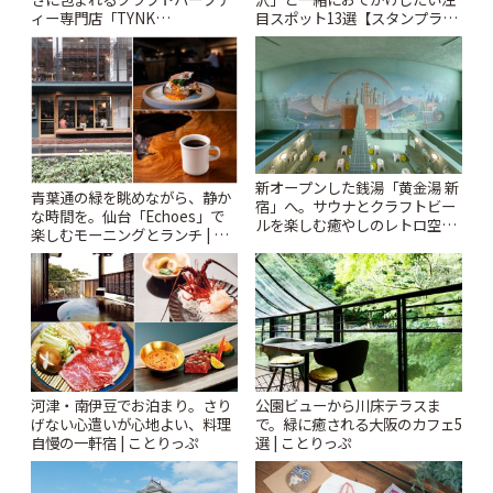
ィー専門店「TYNK
目スポット13選【スタンプラリ
Kabutocho」 | ことりっぷ
ー開催中】 | ことりっぷ
新オープンした銭湯「黄金湯 新
青葉通の緑を眺めながら、静か
宿」へ。サウナとクラフトビー
な時間を。仙台「Echoes」で
ルを楽しむ癒やしのレトロ空間
楽しむモーニングとランチ | こ
| ことりっぷ
とりっぷ
河津・南伊豆でお泊まり。さり
公園ビューから川床テラスま
げない心遣いが心地よい、料理
で。緑に癒される大阪のカフェ5
自慢の一軒宿 | ことりっぷ
選 | ことりっぷ