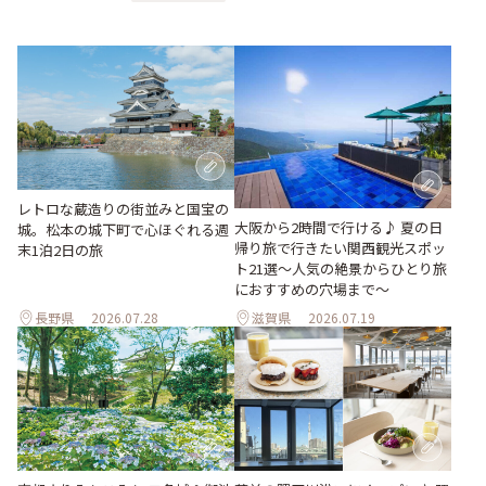
レトロな蔵造りの街並みと国宝の
大阪から2時間で行ける♪ 夏の日
城。松本の城下町で心ほぐれる週
帰り旅で行きたい関西観光スポッ
末1泊2日の旅
ト21選～人気の絶景からひとり旅
におすすめの穴場まで～
長野県
2026.07.28
滋賀県
2026.07.19