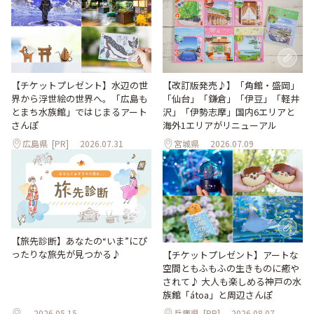
【改訂版発売♪】「角館・盛岡」
【チケットプレゼント】水辺の世
「仙台」「鎌倉」「伊豆」「軽井
界から浮世絵の世界へ。「広島も
沢」「伊勢志摩」国内6エリアと
とまち水族館」ではじまるアート
海外1エリアがリニューアル
さんぽ
広島県
[PR]
2026.07.31
宮城県
2026.07.09
【旅先診断】あなたの“いま”にぴ
ったりな旅先が見つかる♪
【チケットプレゼント】アートな
空間ともふもふの生きものに癒や
されて♪ 大人も楽しめる神戸の水
族館「átoa」と周辺さんぽ
2026.05.15
兵庫県
[PR]
2026.08.07