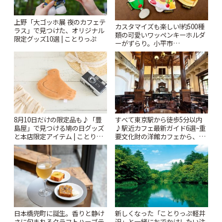
上野「大ゴッホ展 夜のカフェテ
カスタマイズも楽しい!約500種
ラス」で見つけた、オリジナル
類の可愛いワッペンキーホルダ
限定グッズ10選 | ことりっぷ
ーがずらり。小平市
「Kimamaya T&K」 | ことりっ
ぷ
8月10日だけの限定品も♪「豊
すべて東京駅から徒歩5分以内
島屋」で見つける鳩の日グッズ
♪駅近カフェ最新ガイド6選~重
と本店限定アイテム | ことりっ
要文化財の洋館カフェから、改
ぷ
札すぐのレトロ喫茶まで~ | こと
りっぷ
日本橋兜町に誕生。香りと静け
新しくなった「ことりっぷ軽井
さに包まれるクラフトハーブテ
沢」と一緒におでかけしたい注