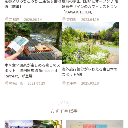
京都よりみちこみち 二条城＆御池
蔵前の隅田川沿いにオープン♪ 隈
通【前編】
研吾デザインのカフェレストラン
「KAWA KITCHEN」
京都府
2026.06.14
東京都
2023.04.19
本×食×温泉が楽しめる癒しのス
海外旅行気分が味わえる東日本の
ポット「湯河原惣湯 Books and
スポット9選
Retreat」が登場
神奈川県
2021.09.29
岩手県
2025.03.18
おすすめ記事