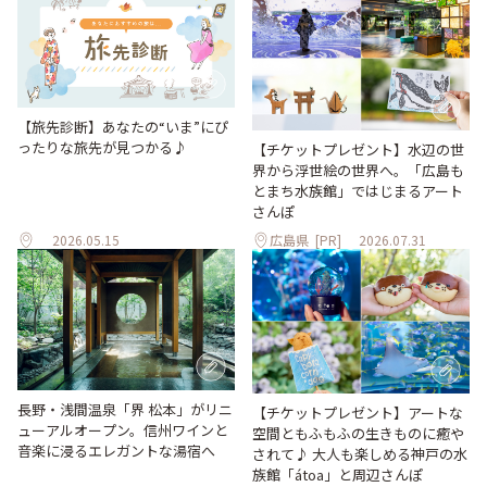
【旅先診断】あなたの“いま”にぴ
ったりな旅先が見つかる♪
【チケットプレゼント】水辺の世
界から浮世絵の世界へ。「広島も
とまち水族館」ではじまるアート
さんぽ
2026.05.15
広島県
[PR]
2026.07.31
長野・浅間温泉「界 松本」がリニ
【チケットプレゼント】アートな
ューアルオープン。信州ワインと
空間ともふもふの生きものに癒や
音楽に浸るエレガントな湯宿へ
されて♪ 大人も楽しめる神戸の水
族館「átoa」と周辺さんぽ