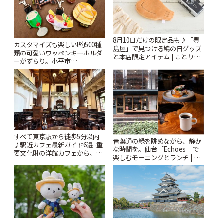
8月10日だけの限定品も♪「豊
カスタマイズも楽しい!約500種
島屋」で見つける鳩の日グッズ
類の可愛いワッペンキーホルダ
と本店限定アイテム | ことりっ
ーがずらり。小平市
ぷ
「Kimamaya T&K」 | ことりっ
ぷ
すべて東京駅から徒歩5分以内
青葉通の緑を眺めながら、静か
♪駅近カフェ最新ガイド6選~重
な時間を。仙台「Echoes」で
要文化財の洋館カフェから、改
楽しむモーニングとランチ | こ
札すぐのレトロ喫茶まで~ | こと
とりっぷ
りっぷ