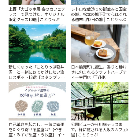
上野「大ゴッホ展 夜のカフェテ
レトロな蔵造りの街並みと国宝
ラス」で見つけた、オリジナル
の城。松本の城下町で心ほぐれ
限定グッズ10選 | ことりっぷ
る週末1泊2日の旅 | ことりっぷ
新しくなった「ことりっぷ軽井
日本橋兜町に誕生。香りと静け
沢」と一緒におでかけしたい注
さに包まれるクラフトハーブテ
目スポット13選【スタンプラリ
ィー専門店「TYNK
ー開催中】 | ことりっぷ
Kabutocho」 | ことりっぷ
自己革命を起こし、一気に幸運
公園ビューから川床テラスま
をたぐり寄せる星座は?【やぎ
で。緑に癒される大阪のカフェ5
座・みずがめ座・うお座】 イヴ
選 | ことりっぷ