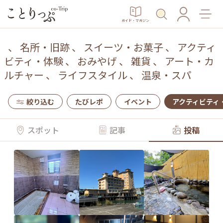
ガイド・マガジン
、
名所・旧跡
、
スイーツ・お菓子
、
アクティ
ビティ・体験
、
おみやげ
、
雑貨
、
アート・カ
ルチャー
、
ライフスタイル
、
温泉・スパ
絞り込む
たびレポ
イベント
アクティビティ
スポット
記事
投稿