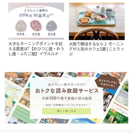
ルルド遙華2026年 夏の運勢
~Summer~ | ことりっぷ
大きなターニングポイントを迎
大阪で朝活するなら♪ モーニン
える星座は?【おひつじ座・おう
グが人気のカフェ5選 | ことりっ
し座・ふたご座】イヴルルド遙
ぷ
華2026年 夏の運勢~Summer~ |
ことりっぷ