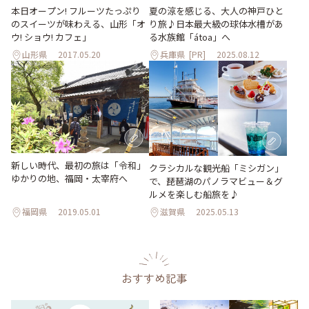
本日オープン! フルーツたっぷり
夏の涼を感じる、大人の神戸ひと
のスイーツが味わえる、山形「オ
り旅♪日本最大級の球体水槽があ
ウ! ショウ! カフェ」
る水族館「átoa」へ
山形県
2017.05.20
兵庫県
[PR]
2025.08.12
新しい時代、最初の旅は「令和」
クラシカルな観光船「ミシガン」
ゆかりの地、福岡・太宰府へ
で、琵琶湖のパノラマビュー＆グ
ルメを楽しむ船旅を♪
福岡県
2019.05.01
滋賀県
2025.05.13
おすすめ記事