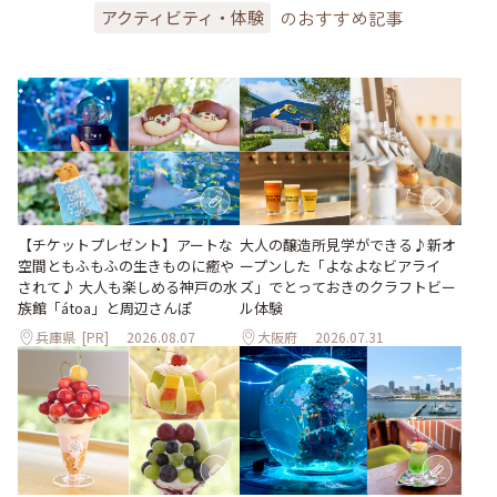
のおすすめ記事
アクティビティ・体験
大人の醸造所見学ができる♪新オ
【チケットプレゼント】アートな
ープンした「よなよなビアライ
空間ともふもふの生きものに癒や
ズ」でとっておきのクラフトビー
されて♪ 大人も楽しめる神戸の水
ル体験
族館「átoa」と周辺さんぽ
兵庫県
[PR]
2026.08.07
大阪府
2026.07.31