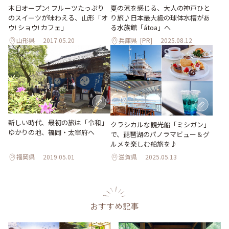
本日オープン! フルーツたっぷり
夏の涼を感じる、大人の神戸ひと
のスイーツが味わえる、山形「オ
り旅♪日本最大級の球体水槽があ
ウ! ショウ! カフェ」
る水族館「átoa」へ
山形県
2017.05.20
兵庫県
[PR]
2025.08.12
新しい時代、最初の旅は「令和」
クラシカルな観光船「ミシガン」
ゆかりの地、福岡・太宰府へ
で、琵琶湖のパノラマビュー＆グ
ルメを楽しむ船旅を♪
福岡県
2019.05.01
滋賀県
2025.05.13
おすすめ記事