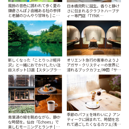
風鈴の音色に誘われて歩く夏の
日本橋兜町に誕生。香りと静け
鎌倉さんぽ♪由緒ある社の参拝
さに包まれるクラフトハーブテ
と老舗のひんやり甘味も | こと
ィー専門店「TYNK
りっぷ
Kabutocho」 | ことりっぷ
新しくなった「ことりっぷ軽井
オリエント急行の客車のよう♪
沢」と一緒におでかけしたい注
アガサ・クリスティーの世界に
目スポット13選【スタンプラリ
浸れるブックカフェ/神田「サロ
ー開催中】 | ことりっぷ
ンクリスティ」 | ことりっぷ
季節のパフェを味わいに♪ アン
青葉通の緑を眺めながら、静か
ティークに囲まれて、時間を忘
な時間を。仙台「Echoes」で
れて過ごしたくなるカフェ/浅草
楽しむモーニングとランチ | こ
「annorum cafe」 | ことりっぷ