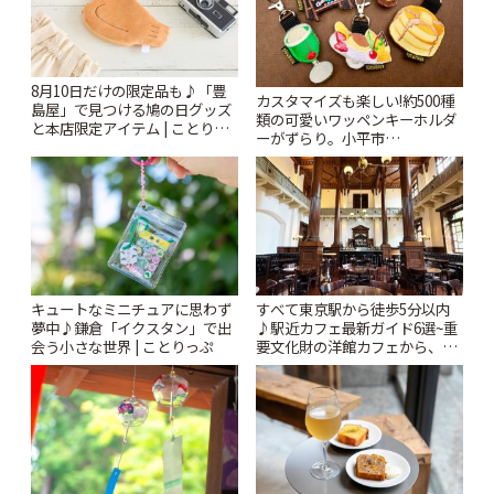
8月10日だけの限定品も♪「豊
カスタマイズも楽しい!約500種
島屋」で見つける鳩の日グッズ
類の可愛いワッペンキーホルダ
と本店限定アイテム | ことりっ
ーがずらり。小平市
ぷ
「Kimamaya T&K」 | ことりっ
ぷ
キュートなミニチュアに思わず
すべて東京駅から徒歩5分以内
夢中♪鎌倉「イクスタン」で出
♪駅近カフェ最新ガイド6選~重
会う小さな世界 | ことりっぷ
要文化財の洋館カフェから、改
札すぐのレトロ喫茶まで~ | こと
りっぷ