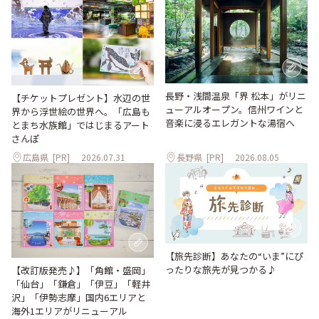
長野・浅間温泉「界 松本」がリニ
【チケットプレゼント】水辺の世
ューアルオープン。信州ワインと
界から浮世絵の世界へ。「広島も
音楽に浸るエレガントな湯宿へ
とまち水族館」ではじまるアート
さんぽ
広島県
[PR]
2026.07.31
長野県
[PR]
2026.08.05
【旅先診断】あなたの“いま”にぴ
ったりな旅先が見つかる♪
【改訂版発売♪】「角館・盛岡」
「仙台」「鎌倉」「伊豆」「軽井
沢」「伊勢志摩」国内6エリアと
海外1エリアがリニューアル