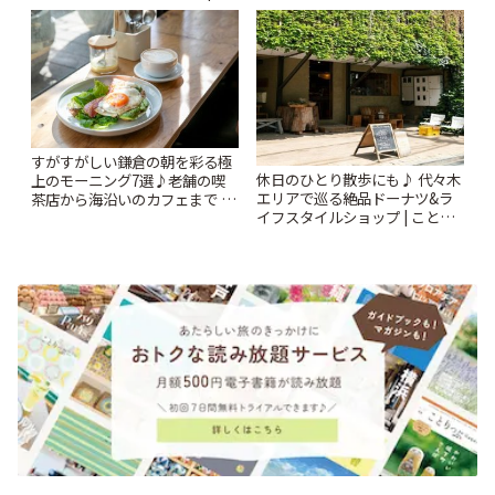
とりっぷ
すがすがしい鎌倉の朝を彩る極
休日のひとり散歩にも♪ 代々木
上のモーニング7選♪老舗の喫
エリアで巡る絶品ドーナツ&ラ
茶店から海沿いのカフェまで |
イフスタイルショップ | ことり
ことりっぷ
っぷ