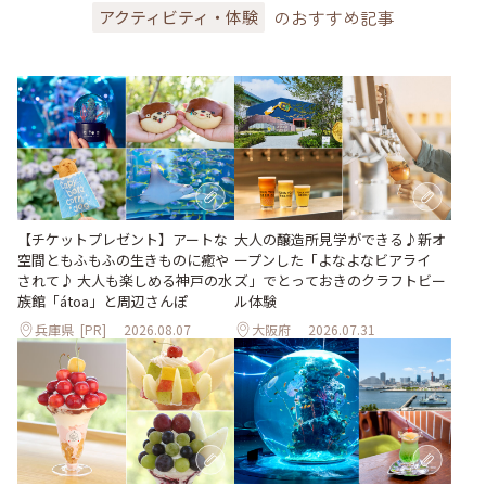
のおすすめ記事
アクティビティ・体験
大人の醸造所見学ができる♪新オ
【チケットプレゼント】アートな
ープンした「よなよなビアライ
空間ともふもふの生きものに癒や
ズ」でとっておきのクラフトビー
されて♪ 大人も楽しめる神戸の水
ル体験
族館「átoa」と周辺さんぽ
兵庫県
[PR]
2026.08.07
大阪府
2026.07.31