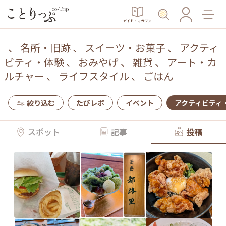
ガイド・マガジン
、
名所・旧跡
、
スイーツ・お菓子
、
アクティ
ビティ・体験
、
おみやげ
、
雑貨
、
アート・カ
ルチャー
、
ライフスタイル
、
ごはん
絞り込む
たびレポ
イベント
アクティビティ
スポット
記事
投稿