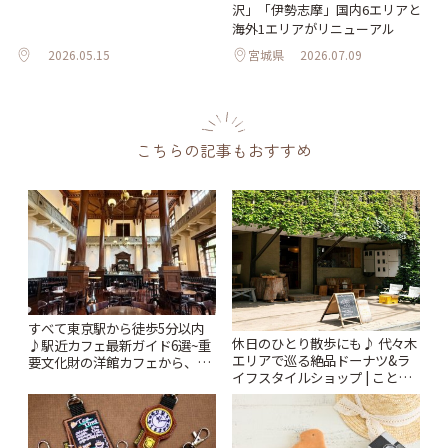
沢」「伊勢志摩」国内6エリアと
海外1エリアがリニューアル
2026.05.15
宮城県
2026.07.09
こちらの記事もおすすめ
すべて東京駅から徒歩5分以内
休日のひとり散歩にも♪ 代々木
♪駅近カフェ最新ガイド6選~重
エリアで巡る絶品ドーナツ&ラ
要文化財の洋館カフェから、改
イフスタイルショップ | ことり
札すぐのレトロ喫茶まで~ | こと
っぷ
りっぷ