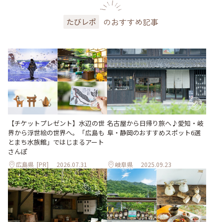
のおすすめ記事
たびレポ
【チケットプレゼント】水辺の世
名古屋から日帰り旅へ♪愛知・岐
界から浮世絵の世界へ。「広島も
阜・静岡のおすすめスポット6選
とまち水族館」ではじまるアート
さんぽ
広島県
[PR]
2026.07.31
岐阜県
2025.09.23