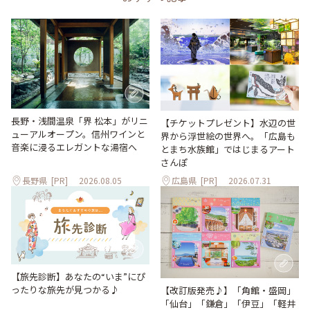
長野・浅間温泉「界 松本」がリニ
【チケットプレゼント】水辺の世
ューアルオープン。信州ワインと
界から浮世絵の世界へ。「広島も
音楽に浸るエレガントな湯宿へ
とまち水族館」ではじまるアート
さんぽ
長野県
[PR]
2026.08.05
広島県
[PR]
2026.07.31
【旅先診断】あなたの“いま”にぴ
ったりな旅先が見つかる♪
【改訂版発売♪】「角館・盛岡」
「仙台」「鎌倉」「伊豆」「軽井