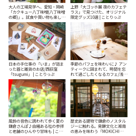
大人の工場見学へ、愛知・岡崎
上野「大ゴッホ展 夜のカフェテ
「カクキュー八丁味噌(八丁味噌
ラス」で見つけた、オリジナル
の郷)」。試食や買い物も楽しみ
限定グッズ10選 | ことりっぷ
♪ | ことりっぷ
日本の手仕事の「いま」が詰ま
季節のパフェを味わいに♪ アン
った器と雑貨のお店/西荻窪
ティークに囲まれて、時間を忘
「tsugumi」 | ことりっぷ
れて過ごしたくなるカフェ/浅草
「annorum cafe」 | ことりっぷ
風鈴の音色に誘われて歩く夏の
歴史ある建物で鎌倉のノスタル
鎌倉さんぽ♪由緒ある社の参拝
ジーに触れる。発酵文化と湘南
と老舗のひんやり甘味も | こと
の恵みを味わう「MOKICHI