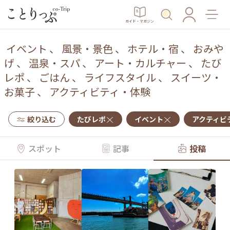
ガイド・マガジン
イベント
、
風景・景色
、
ホテル・宿
、
おみや
げ
、
温泉・スパ
、
アート・カルチャー
、
たび
レポ
、
ごはん
、
ライフスタイル
、
スイーツ・
お菓子
、
アクティビティ・体験
絞り込む
たびレポ
イベント
アクティビ
スポット
記事
投稿