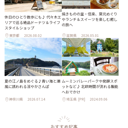
焼きものの里・信楽、窯元めぐり
休日のひとり散歩にも♪ 代々木エ
やランチ＆スイーツを楽しむ癒し
リアで巡る絶品ドーナツ＆ライフ
の旅へ
スタイルショップ
東京都
2026.08.02
滋賀県
2026.05.01
夏の江ノ島をめぐる♪青い海と潮
ムーミンバレーパークや発酵スポ
風に誘われる涼やかさんぽ
ットなど♪ 北欧時間が流れる飯能
へおでかけ
神奈川県
2026.07.14
埼玉県
[PR]
2024.09.06
おすすめ記事