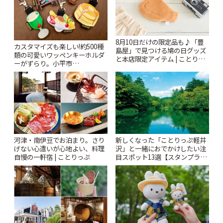
8月10日だけの限定品も♪「豊
カスタマイズも楽しい!約500種
島屋」で見つける鳩の日グッズ
類の可愛いワッペンキーホルダ
と本店限定アイテム | ことりっ
ーがずらり。小平市
ぷ
「Kimamaya T&K」 | ことりっ
ぷ
河津・南伊豆でお泊まり。さり
新しくなった「ことりっぷ軽井
げない心遣いが心地よい、料理
沢」と一緒におでかけしたい注
自慢の一軒宿 | ことりっぷ
目スポット13選【スタンプラリ
ー開催中】 | ことりっぷ