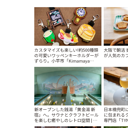
カスタマイズも楽しい!約500種類
大阪で朝活
の可愛いワッペンキーホルダーが
が人気のカフ
ずらり。小平市「Kimamaya
T&K」 | ことりっぷ
新オープンした銭湯「黄金湯 新
日本橋兜町
宿」へ。サウナとクラフトビール
に包まれる
を楽しむ癒やしのレトロ空間 | こ
専門店「TYNK
とりっぷ
とりっぷ