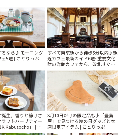
するなら♪ モーニング
すべて東京駅から徒歩5分以内♪駅
ェ5選 | ことりっぷ
近カフェ最新ガイド6選~重要文化
財の洋館カフェから、改札すぐの
レトロ喫茶まで~ | ことりっぷ
に誕生。香りと静けさ
8月10日だけの限定品も♪「豊島
クラフトハーブティー
屋」で見つける鳩の日グッズと本
 Kabutocho」 | こ
店限定アイテム | ことりっぷ