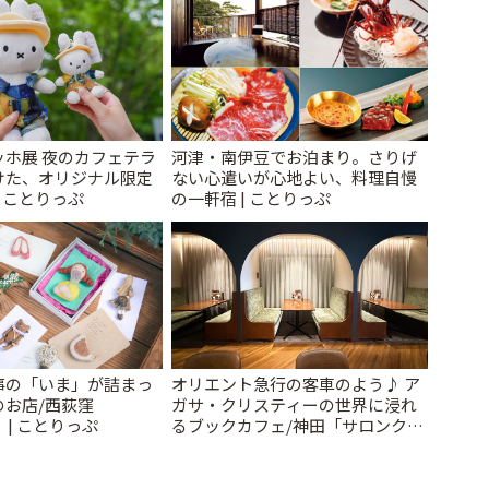
ッホ展 夜のカフェテラ
河津・南伊豆でお泊まり。さりげ
けた、オリジナル限定
ない心遣いが心地よい、料理自慢
| ことりっぷ
の一軒宿 | ことりっぷ
事の「いま」が詰まっ
オリエント急行の客車のよう♪ ア
のお店/西荻窪
ガサ・クリスティーの世界に浸れ
」 | ことりっぷ
るブックカフェ/神田「サロンクリ
スティ」 | ことりっぷ