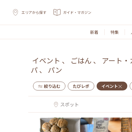
エリアから探す
ガイド・マガジン
新着
特集
イベント
、
ごはん
、
アート・
パ
、
パン
絞り込む
たびレポ
イベント
スポット