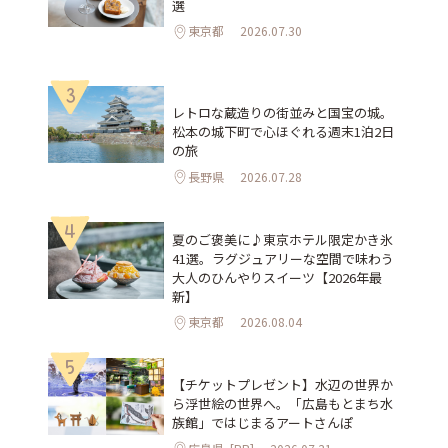
選
東京都
2026.07.30
3
レトロな蔵造りの街並みと国宝の城。
松本の城下町で心ほぐれる週末1泊2日
の旅
長野県
2026.07.28
4
夏のご褒美に♪東京ホテル限定かき氷
41選。ラグジュアリーな空間で味わう
大人のひんやりスイーツ【2026年最
新】
東京都
2026.08.04
5
【チケットプレゼント】水辺の世界か
ら浮世絵の世界へ。「広島もとまち水
族館」ではじまるアートさんぽ