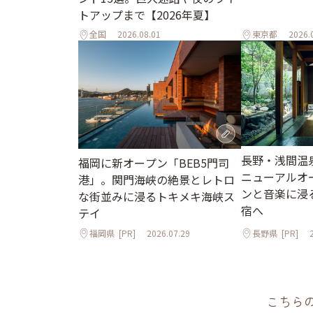
トアップまで【2026年夏】
全国
2026.08.01
東京都
2026.
長野・浅間温
福岡に新オープン「BEB5門司
ニューアルオ
港」。関門海峡の絶景とレトロ
ンと音楽に浸
な街並みに浸るトキメキ海峡ス
宿へ
テイ
福岡県
[PR]
2026.07.29
長野県
[PR]
こちら