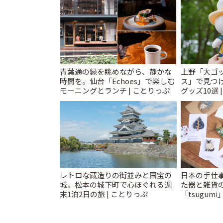
青葉通の緑を眺めながら、静かな
上野「大ゴ
時間を。仙台「Echoes」で楽しむ
ス」で見つ
モーニングとランチ | ことりっぷ
グッズ10選 
レトロな蔵造りの街並みと国宝の
日本の手仕
城。松本の城下町で心ほぐれる週
た器と雑貨
末1泊2日の旅 | ことりっぷ
「tsugumi