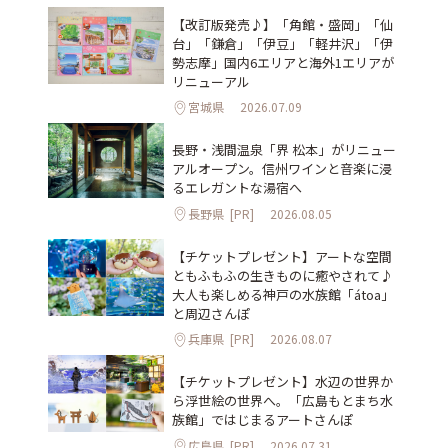
【改訂版発売♪】「角館・盛岡」「仙
台」「鎌倉」「伊豆」「軽井沢」「伊
勢志摩」国内6エリアと海外1エリアが
リニューアル
宮城県
2026.07.09
長野・浅間温泉「界 松本」がリニュー
アルオープン。信州ワインと音楽に浸
るエレガントな湯宿へ
長野県
[PR]
2026.08.05
【チケットプレゼント】アートな空間
ともふもふの生きものに癒やされて♪
大人も楽しめる神戸の水族館「átoa」
と周辺さんぽ
兵庫県
[PR]
2026.08.07
【チケットプレゼント】水辺の世界か
ら浮世絵の世界へ。「広島もとまち水
族館」ではじまるアートさんぽ
広島県
[PR]
2026.07.31