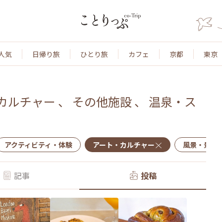
人気
日帰り旅
ひとり旅
カフェ
京都
東京
カルチャー
、
その他施設
、
温泉・ス
アクティビティ・体験
アート・カルチャー
風景・景色
記事
投稿